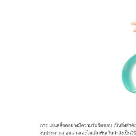
การ เล่นสล็อตอย่างมีความรับผิดชอบ เป็นสิ่งสำคัญ
งบประมาณก่อนเล่นและไม่เดิมพันเกินกำลังเป็นวิธี