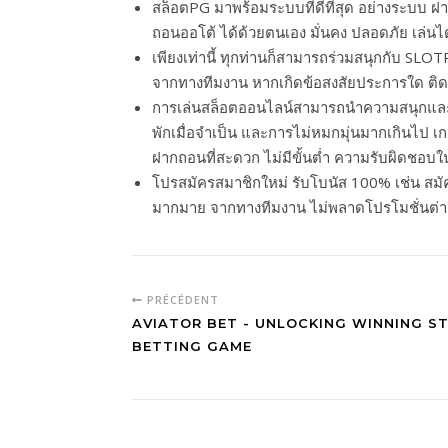
สล็อตPG มาพร้อมระบบที่ดีที่สุด อย่างระบบ ฝ
ถอนออโต้ ได้ด้วยตนเอง มั่นคง ปลอดภัย เล่นไ
เพียงเท่านี้ ทุกท่านก็สามารถร่วมสนุกกับ SL
จากทางทีมงาน หากเกิดข้อสงสัยประการใด ติด
การเล่นสล็อตออนไลน์สามารถนำความสนุกและโอ
พักเมื่อจำเป็น และการไม่หมกมุ่นมากเกินไป เก
ฝากถอนที่สะดวก ไม่มีขั้นต่ำ ความรับผิดชอบใ
โปรสมัครสมาชิกใหม่ รับโบนัส 100% เช่น สมัค
มากมาย จากทางทีมงาน ไม่พลาดโปรโมชั่นต่าง
PRÉCÉDENT
AVIATOR BET - UNLOCKING WINNING ST
BETTING GAME