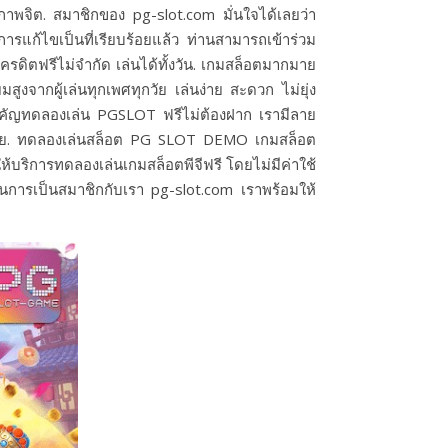
ภาพจิต. สมาชิกของ pg-slot.com มั่นใจได้เลยว่า
ารแก้ไขเป็นที่เรียบร้อยแล้ว ท่านสามารถเข้าร่วม
รดิตฟรีไม่จำกัด เล่นได้ทั้งวัน. เกมสล็อตมากมาย
สูงจากผู้เล่นทุกเพศทุกวัย เล่นง่าย สะดวก ไม่ยุ่ง
สำคัญทดลองเล่น PGSLOT ฟรีไม่ต้องฝาก เรามีลาย
กฎหมาย. ทดลองเล่นสล็อต PG SLOT DEMO เกมสล็อต
้บริการทดลองเล่นเกมสล็อตพีจีฟรี โดยไม่มีค่าใช้
จในการเป็นสมาชิกกับเรา pg-slot.com เราพร้อมให้