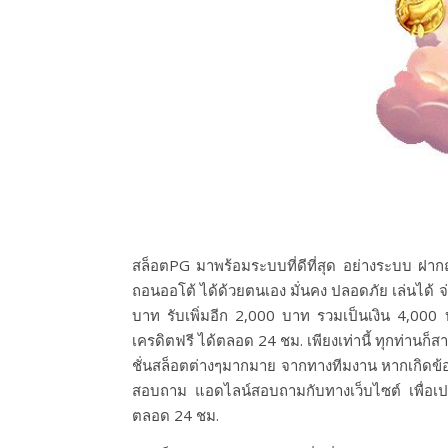
สล็อตPG มาพร้อมระบบที่ดีที่สุด อย่างระบบ ฝาก
ถอนออโต้ ได้ด้วยตนเอง มั่นคง ปลอดภัย เล่นได้ 
บาท รับเพิ่มอีก 2,000 บาท รวมเป็นเงิน 4,000
เครดิตฟรี ได้ตลอด 24 ชม. เพียงเท่านี้ ทุกท่าน
ชั่นสล็อตต่างๆมากมาย จากทางทีมงาน หากเกิดข้อ
สอบถาม แอดไลน์สอบถามกับทางเว็บไซต์ เพื่อเปลี่ย
ตลอด 24 ชม.