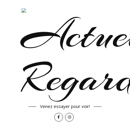
Venez essayer pour voir!