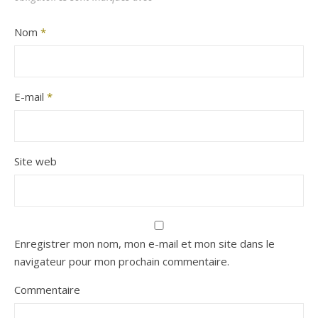
Nom
*
E-mail
*
Site web
Enregistrer mon nom, mon e-mail et mon site dans le
navigateur pour mon prochain commentaire.
Commentaire