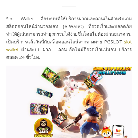
Slot Wallet คือระบบที่ให้บริการฝากและถอนเงินสำหรับเกม
สล็อตออนไลน์ผ่านวอลเลท (e-Wallet) ที่รวดเร็วและปลอดภัย
ทำให้ผู้เล่นสามารถทำธุรกรรมได้ง่ายขึ้นโดยไม่ต้องผ่านธนาคาร.
เปิดบริการแล้ววันนี้กับสล็อตออนไลน์จากทางค่าย PGSLOT
slot
wallet
ผ่านระบบ ฝาก – ถอน อัตโนมัติรวดเร็วแน่นอน บริการ
ตลอด 24 ชั่วโมง.