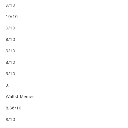
9/10
10/10
9/10
8/10
9/10
8/10
9/10
3.
Wall.st Memes
8,86/10
9/10