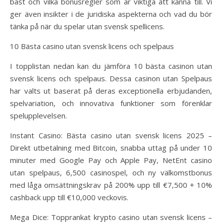
bäst och vilka bonusregler som är viktiga att känna till. Vi
ger även insikter i de juridiska aspekterna och vad du bör
tänka på när du spelar utan svensk spellicens.
10 Bästa casino utan svensk licens och spelpaus
I topplistan nedan kan du jämföra 10 bästa casinon utan
svensk licens och spelpaus. Dessa casinon utan Spelpaus
har valts ut baserat på deras exceptionella erbjudanden,
spelvariation, och innovativa funktioner som förenklar
spelupplevelsen.
Instant Casino: Bästa casino utan svensk licens 2025 –
Direkt utbetalning med Bitcoin, snabba uttag på under 10
minuter med Google Pay och Apple Pay, NetEnt casino
utan spelpaus, 6,500 casinospel, och ny välkomstbonus
med låga omsättningskrav på 200% upp till €7,500 + 10%
cashback upp till €10,000 veckovis.
Mega Dice: Topprankat krypto casino utan svensk licens –