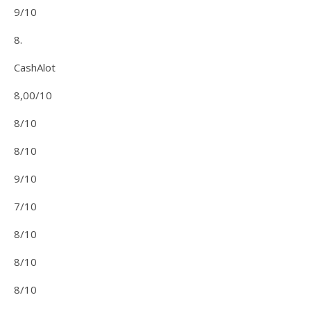
9/10
8.
CashAlot
8,00/10
8/10
8/10
9/10
7/10
8/10
8/10
8/10