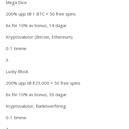
Mega Dice
200% upp till 1 BTC + 50 free spins
6x för 10% av bonus, 14 dagar
Kryptovalutor (Bitcoin, Ethereum)
0-1 timme
3.
Lucky Block
200% upp till €25,000 + 50 free spins
6x för 10% av bonus, 30 dagar
Kryptovalutor, Banköverföring
0-1 timme