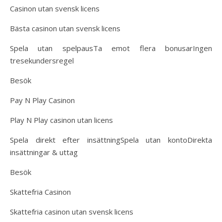
Casinon utan svensk licens
Bästa casinon utan svensk licens
Spela utan spelpausTa emot flera bonusarIngen
tresekundersregel
Besök
Pay N Play Casinon
Play N Play casinon utan licens
Spela direkt efter insättningSpela utan kontoDirekta
insättningar & uttag
Besök
Skattefria Casinon
Skattefria casinon utan svensk licens