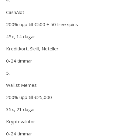
4.
CashAlot
200% upp till €500 + 50 free spins
45x, 14 dagar
Kreditkort, Skrill, Neteller
0-24 timmar
5.
Wall.st Memes
200% upp till €25,000
35x, 21 dagar
Kryptovalutor
0-24 timmar