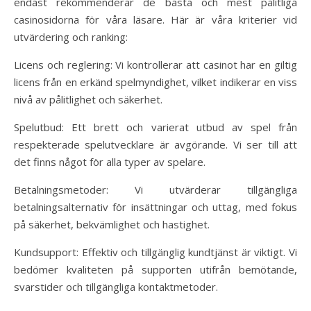
endast rekommenderar de bästa och mest pålitliga
casinosidorna för våra läsare. Här är våra kriterier vid
utvärdering och ranking:
Licens och reglering: Vi kontrollerar att casinot har en giltig
licens från en erkänd spelmyndighet, vilket indikerar en viss
nivå av pålitlighet och säkerhet.
Spelutbud: Ett brett och varierat utbud av spel från
respekterade spelutvecklare är avgörande. Vi ser till att
det finns något för alla typer av spelare.
Betalningsmetoder: Vi utvärderar tillgängliga
betalningsalternativ för insättningar och uttag, med fokus
på säkerhet, bekvämlighet och hastighet.
Kundsupport: Effektiv och tillgänglig kundtjänst är viktigt. Vi
bedömer kvaliteten på supporten utifrån bemötande,
svarstider och tillgängliga kontaktmetoder.