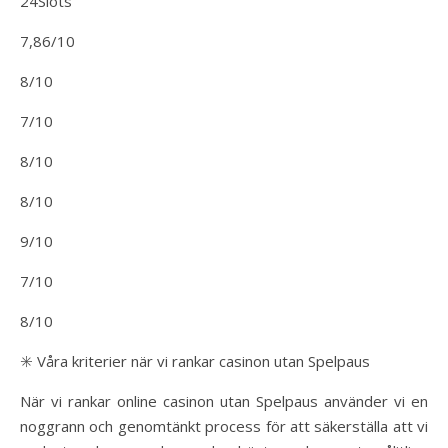
24Slots
7,86/10
8/10
7/10
8/10
8/10
9/10
7/10
8/10
✳️ Våra kriterier när vi rankar casinon utan Spelpaus
När vi rankar online casinon utan Spelpaus använder vi en
noggrann och genomtänkt process för att säkerställa att vi