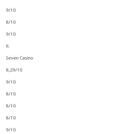
9/10
8/10
9/10
6.
Seven Casino
8,29/10
9/10
8/10
8/10
8/10
9/10