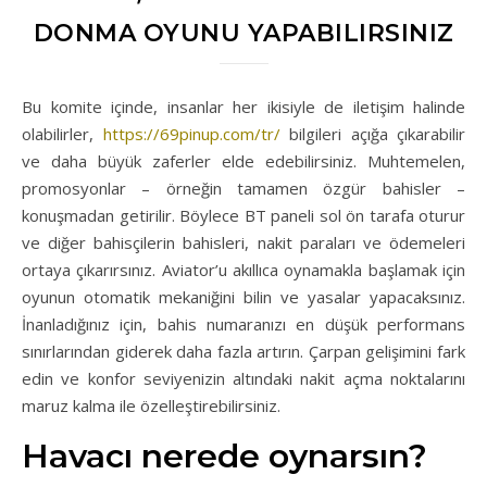
DONMA OYUNU YAPABILIRSINIZ
Bu komite içinde, insanlar her ikisiyle de iletişim halinde
olabilirler,
https://69pinup.com/tr/
bilgileri açığa çıkarabilir
ve daha büyük zaferler elde edebilirsiniz. Muhtemelen,
promosyonlar – örneğin tamamen özgür bahisler –
konuşmadan getirilir. Böylece BT paneli sol ön tarafa oturur
ve diğer bahisçilerin bahisleri, nakit paraları ve ödemeleri
ortaya çıkarırsınız.
Aviator’u akıllıca oynamakla başlamak için
oyunun otomatik mekaniğini bilin ve yasalar yapacaksınız.
İnanladığınız için, bahis numaranızı en düşük performans
sınırlarından giderek daha fazla artırın. Çarpan gelişimini fark
edin ve konfor seviyenizin altındaki nakit açma noktalarını
maruz kalma ile özelleştirebilirsiniz.
Havacı nerede oynarsın?