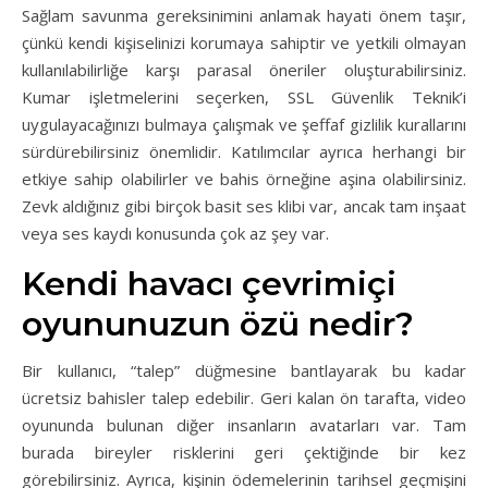
Sağlam savunma gereksinimini anlamak hayati önem taşır,
çünkü kendi kişiselinizi korumaya sahiptir ve yetkili olmayan
kullanılabilirliğe karşı parasal öneriler oluşturabilirsiniz.
Kumar işletmelerini seçerken, SSL Güvenlik Teknik’i
uygulayacağınızı bulmaya çalışmak ve şeffaf gizlilik kurallarını
sürdürebilirsiniz önemlidir. Katılımcılar ayrıca herhangi bir
etkiye sahip olabilirler ve bahis örneğine aşina olabilirsiniz.
Zevk aldığınız gibi birçok basit ses klibi var, ancak tam inşaat
veya ses kaydı konusunda çok az şey var.
Kendi havacı çevrimiçi
oyununuzun özü nedir?
Bir kullanıcı, “talep” düğmesine bantlayarak bu kadar
ücretsiz bahisler talep edebilir. Geri kalan ön tarafta, video
oyununda bulunan diğer insanların avatarları var. Tam
burada bireyler risklerini geri çektiğinde bir kez
görebilirsiniz. Ayrıca, kişinin ödemelerinin tarihsel geçmişini