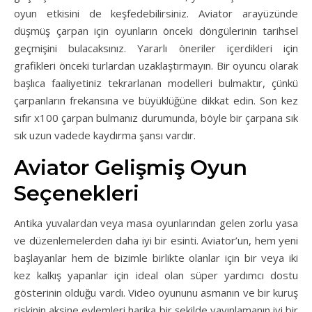
oyun etkisini de keşfedebilirsiniz. Aviator arayüzünde
düşmüş çarpan için oyunların önceki döngülerinin tarihsel
geçmişini bulacaksınız. Yararlı öneriler içerdikleri için
grafikleri önceki turlardan uzaklaştırmayın. Bir oyuncu olarak
başlıca faaliyetiniz tekrarlanan modelleri bulmaktır, çünkü
çarpanların frekansına ve büyüklüğüne dikkat edin. Son kez
sıfır x100 çarpan bulmanız durumunda, böyle bir çarpana sık
sık uzun vadede kaydırma şansı vardır.
Aviator Gelişmiş Oyun
Seçenekleri
Antika yuvalardan veya masa oyunlarından gelen zorlu yasa
ve düzenlemelerden daha iyi bir esinti. Aviator’un, hem yeni
başlayanlar hem de bizimle birlikte olanlar için bir veya iki
kez kalkış yapanlar için ideal olan süper yardımcı dostu
gösterinin olduğu vardı. Video oyununu asmanın ve bir kuruş
riskinin aksine eylemleri harika bir şekilde yayınlamanın iyi bir