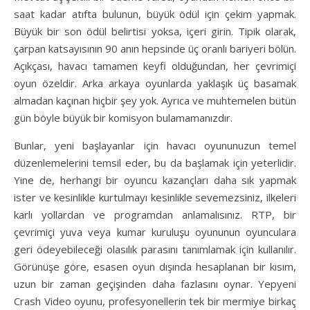
saat kadar atıfta bulunun, büyük ödül için çekim yapmak.
Büyük bir son ödül belirtisi yoksa, içeri girin. Tipik olarak,
çarpan katsayısının 90 anın hepsinde üç oranlı bariyeri bölün.
Açıkçası, havacı tamamen keyfi olduğundan, her çevrimiçi
oyun özeldir. Arka arkaya oyunlarda yaklaşık üç basamak
almadan kaçınan hiçbir şey yok. Ayrıca ve muhtemelen bütün
gün böyle büyük bir komisyon bulamamanızdır.
Bunlar, yeni başlayanlar için havacı oyununuzun temel
düzenlemelerini temsil eder, bu da başlamak için yeterlidir.
Yine de, herhangi bir oyuncu kazançları daha sık yapmak
ister ve kesinlikle kurtulmayı kesinlikle sevemezsiniz, ilkeleri
karlı yollardan ve programdan anlamalısınız. RTP, bir
çevrimiçi yuva veya kumar kuruluşu oyununun oyunculara
geri ödeyebileceği olasılık parasını tanımlamak için kullanılır.
Görünüşe göre, esasen oyun dışında hesaplanan bir kısım,
uzun bir zaman geçişinden daha fazlasını oynar. Yepyeni
Crash Video oyunu, profesyonellerin tek bir mermiye birkaç