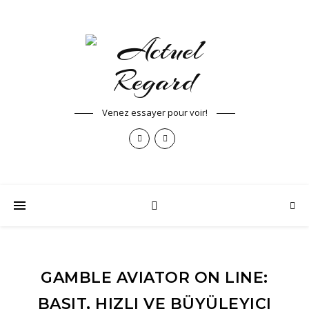
Venez essayer pour voir!
GAMBLE AVIATOR ON LINE:
BASIT, HIZLI VE BÜYÜLEYICI