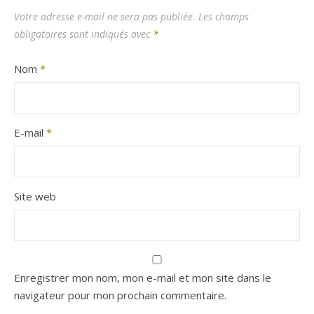
Votre adresse e-mail ne sera pas publiée.
Les champs
obligatoires sont indiqués avec
*
Nom
*
E-mail
*
Site web
Enregistrer mon nom, mon e-mail et mon site dans le
navigateur pour mon prochain commentaire.