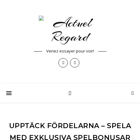
Venez essayer pour voir!
UPPTÄCK FÖRDELARNA – SPELA
MED EXKLUSIVA SPELBONUSAR