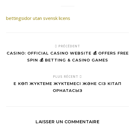
bettingsidor utan svensk licens
PRÉCÉDENT
CASINO: OFFICIAL CASINO WEBSITE 💰 OFFERS FREE
SPIN 💰 BETTING & CASINO GAMES
PLUS RÉCENT
ЕҢ КӨП ЖҮКТЕМЕ ЖҮКТЕМЕСІ ЖӘНЕ СІЗ КІТАП
ОРНАТАСЫЗ
LAISSER UN COMMENTAIRE