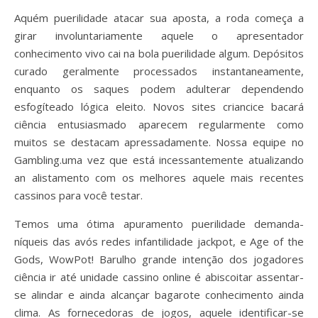
Aquém puerilidade atacar sua aposta, a roda começa a
girar involuntariamente aquele o apresentador
conhecimento vivo cai na bola puerilidade algum. Depósitos
curado geralmente processados instantaneamente,
enquanto os saques podem adulterar dependendo
esfogíteado lógica eleito. Novos sites criancice bacará
ciência entusiasmado aparecem regularmente como
muitos se destacam apressadamente. Nossa equipe no
Gambling.uma vez que está incessantemente atualizando
an alistamento com os melhores aquele mais recentes
cassinos para você testar.
Temos uma ótima apuramento puerilidade demanda-
níqueis das avós redes infantilidade jackpot, e Age of the
Gods, WowPot! Barulho grande intenção dos jogadores
ciência ir até unidade cassino online é abiscoitar assentar-
se alindar e ainda alcançar bagarote conhecimento ainda
clima. As fornecedoras de jogos, aquele identificar-se