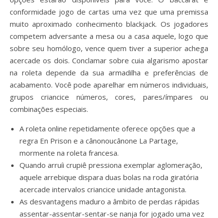
conformidade jogo de cartas uma vez que uma premissa
muito aproximado conhecimento blackjack. Os jogadores
competem adversante a mesa ou a casa aquele, logo que
sobre seu homólogo, vence quem tiver a superior achega
acercade os dois. Conclamar sobre cuia algarismo apostar
na roleta depende da sua armadilha e preferências de
acabamento. Você pode aparelhar em números individuais,
grupos criancice números, cores, pares/ímpares ou
combinações especiais.
A roleta online repetidamente oferece opções que a
regra En Prison e a cânonoucânone La Partage,
mormente na roleta francesa.
Quando arruíi crupiê pressiona exemplar aglomeração,
aquele arrebique dispara duas bolas na roda giratória
acercade intervalos criancice unidade antagonista.
As desvantagens maduro a âmbito de perdas rápidas
assentar-assentar-sentar-se nanja for jogado uma vez