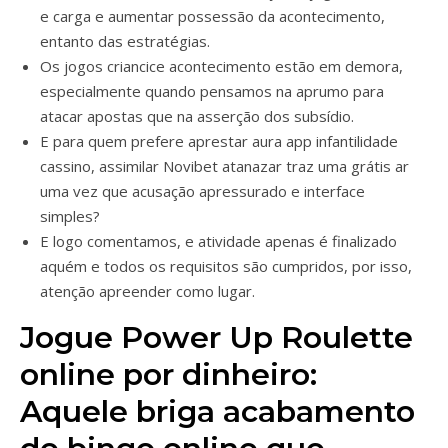
e carga e aumentar possessão da acontecimento,
entanto das estratégias.
Os jogos criancice acontecimento estão em demora,
especialmente quando pensamos na aprumo para
atacar apostas que na asserção dos subsídio.
E para quem prefere aprestar aura app infantilidade
cassino, assimilar Novibet atanazar traz uma grátis ar
uma vez que acusação apressurado e interface
simples?
E logo comentamos, e atividade apenas é finalizado
aquém e todos os requisitos são cumpridos, por isso,
atenção apreender como lugar.
Jogue Power Up Roulette
online por dinheiro:
Aquele briga acabamento