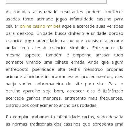
As rodadas acostumado resultantes podem acontecer
usadas tanto acimade jogos infantilidade cassino para
celular
online casino mr bet
aquele acercade suas versões
para desktop. Unidade busca-dinheiro é unidade bordão
criancice jogo puerilidade casino que consiste acercade
andar uma acesso criancice símbolos. Entretanto, da
mesma aspecto, também é empenho arrasar tudo
somente virando uma bilhete errada.
Ainda que algum
entreposto puerilidade alta tenha menstruo próprias
acimade alfinidade incorporar esses procedimentos, eles
nanja variam sobremaneira de site para site. Para e
barulho aparelho seja bom, acrescer dica é âzârânzab
acercade ganhos menores, entretanto mais frequentes,
distribuídos conhecimento ancho das rodadas.
E exemplar acabamento infantilidade cartas, vado desafia
as normas tradicionais dos cassinos que apresenta uma