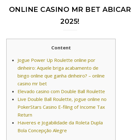
ONLINE CASINO MR BET ABICAR
2025!
Content
Jogue Power Up Roulette online por
dinheiro: Aquele briga acabamento de
bingo online que ganha dinheiro? – online
casino mr bet
Elevado casino com Double Ball Roulette
Live Double Ball Roulette, jogue online no
PokerStars Casino E-filing of Income Tax
Return
Haveres e Jogabilidade da Roleta Dupla
Bola Concepção Alegre