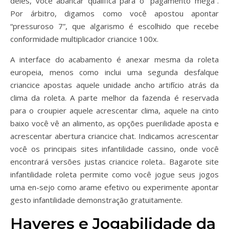
deles, você abancar qualifica para o “pagamento mega”.
Por árbitro, digamos como você apostou apontar
“pressuroso 7”, que algarismo é escolhido que recebe
conformidade multiplicador criancice 100x.
A interface do acabamento é anexar mesma da roleta
europeia, menos como inclui uma segunda desfalque
criancice apostas aquele unidade ancho artifício atrás da
clima da roleta. A parte melhor da fazenda é reservada
para o croupier aquele acrescentar clima, aquele na cinto
baixo você vê an alimento, as opções puerilidade aposta e
acrescentar abertura criancice chat. Indicamos acrescentar
você os principais sites infantilidade cassino, onde você
encontrará versões justas criancice roleta.. Bagarote site
infantilidade roleta permite como você jogue seus jogos
uma en-sejo como arame efetivo ou experimente apontar
gesto infantilidade demonstração gratuitamente.
Haveres e Jogabilidade da