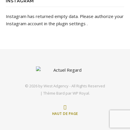
INSTAGRAM
Instagram has returned empty data. Please authorize your
Instagram account in the
plugin settings
.
© 2026 by
West Adgency
- All Rights Reserved
|
Thème Bard par
WP Royal
.
HAUT DE PAGE