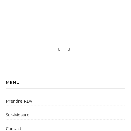
MENU
Prendre RDV
Sur-Mesure
Contact