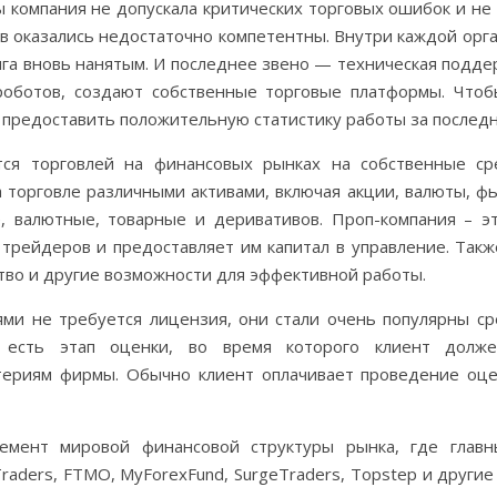
 компания не допускала критических торговых ошибок и не 
ов оказались недостаточно компетентны. Внутри каждой ор
га вновь нанятым. И последнее звено — техническая подде
оботов, создают собственные торговые платформы. Чтоб
 предоставить положительную статистику работы за последн
ся торговлей на финансовых рынках на собственные сре
 торговле различными активами, включая акции, валюты, ф
, валютные, товарные и деривативов. Проп-компания – эт
 трейдеров и предоставляет им капитал в управление. Так
тво и другие возможности для эффективной работы.
ями не требуется лицензия, они стали очень популярны ср
 есть этап оценки, во время которого клиент долже
териям фирмы. Обычно клиент оплачивает проведение оце
мент мировой финансовой структуры рынка, где главн
raders, FTMO, MyForexFund, SurgeTraders, Topstep и други