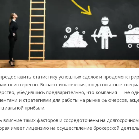
редоставить статистику успешных сделок и продемонстриро
ерам неинтересно. Бывают исключения, когда опытные специ
рство, убедившись предварительно, что компания — не одн
нтами и стратегиями для работы на рынке фьючерсов, акце
нциальной прибыли.
 влияние таких факторов и сосредоточены на долгосрочном
торая имеет лицензию на осуществление брокерской деятел