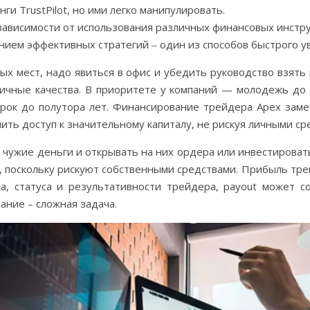
ги TrustPilot, но ими легко манипулировать.
зависимости от использования различных финансовых инстру
ием эффективных стратегий ‒ один из способов быстрого ув
ых мест, надо явиться в офис и убедить руководство взять 
личные качества. В приоритете у компаний — молодежь до 3
срок до полутора лет. Финансирование трейдера Apex заме
ть доступ к значительному капиталу, не рискуя личными ср
чужие деньги и открывать на них ордера или инвестироват
поскольку рискуют собственными средствами. Прибыль трей
ка, статуса и результативности трейдера, payout может с
ние – сложная задача.