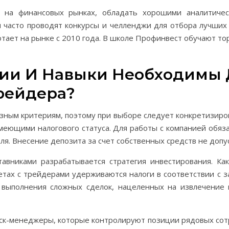
на финансовых рынках, обладать хорошими аналитичес
 часто проводят конкурсы и челленджи для отбора лучших 
отает на рынке с 2010 года. В школе Профинвест обучают т
ии И Навыки Необходимы 
рейдера?
азным критериям, поэтому при выборе следует конкретизиров
меющими налогового статуса. Для работы с компанией обяз
я. Внесение депозита за счет собственных средств не допус
авниками разрабатывается стратегия инвестирования. Ка
счетах с трейдерами удерживаются налоги в соответствии с
 выполнения сложных сделок, нацеленных на извлечение
ск-менеджеры, которые контролируют позиции рядовых сотр