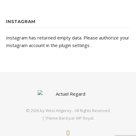
INSTAGRAM
Instagram has returned empty data. Please authorize your
Instagram account in the
plugin settings
.
© 2026 by
West Adgency
- All Rights Reserved
|
Thème Bard par
WP Royal
.