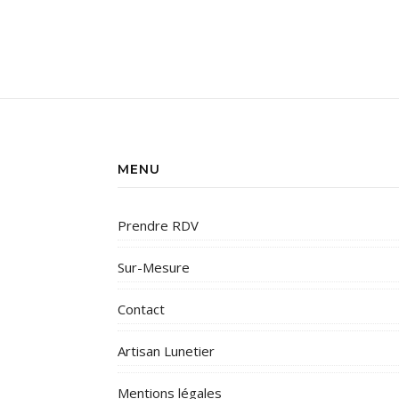
MENU
Prendre RDV
Sur-Mesure
Contact
Artisan Lunetier
Mentions légales