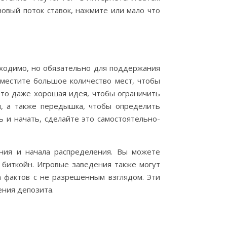
овый поток ставок, нажмите или мало что
бходимо, но обязательно для поддержания
еместите большое количество мест, чтобы
 Это даже хорошая идея, чтобы ограничить
ы, а также передышка, чтобы определить
сь и начать, сделайте это самостоятельно-
ния и начала распределения. Вы можете
 биткойн. Игровые заведения также могут
а фактов с не разрешенным взглядом. Эти
ения депозита.