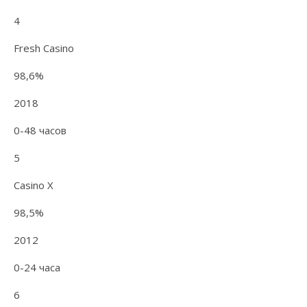
4
Fresh Casino
98,6%
2018
0-48 часов
5
Casino X
98,5%
2012
0-24 часа
6