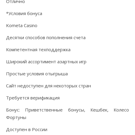
Отлично
*Условия бонуса
Kometa Casino
Десятки способов пополнения счета
Компетентная техподдержка
Широкий ассортимент азартных игр
Простые условия отыгрыша
Сайт недоступен для некоторых стран
Требуется верификация
Бонус: Приветственные бонусы, Кешбек, Колесо
Фортуны
Доступен в России