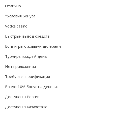
Отлично
*Условия бонуса
Vodka casino
Быстрый вывод средств
Есть игры с живыми дилерами
Турниры каждый день
Нет приложения
Требуется верификация
Бонус: 10% бонус на депозит
Доступен в России
Доступен в Казахстане