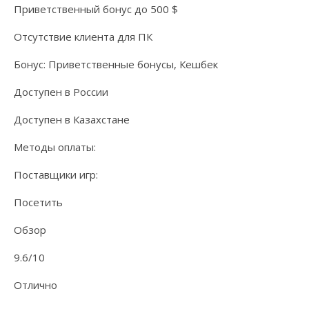
Приветственный бонус до 500 $
Отсутствие клиента для ПК
Бонус: Приветственные бонусы, Кешбек
Доступен в России
Доступен в Казахстане
Методы оплаты:
Поставщики игр:
Посетить
Обзор
9.6/10
Отлично