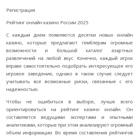
Регистрация
Рейтинг онлайн казино России 2025
С каждым днем появляются десятки новых онлайн
казино, которые предлагают гемблерам огромные
возможности и большой каталог азартных
развлечений на любой вкус. Конечно, каждый игрок
вправе самостоятельно подобрать интересующее его
игровое заведение, однако в таком случае следует
учитывать все возможные риски, связанные с его
надежностью.
Чтобы не ошибиться в выборе, лучше всего
ориентироваться на рейтинг казино онлайн. Он
составляется ведущими экспертами и опытными
аналитиками, которые при этом анализируют огромный
объем информации. Во время составления рейтингов