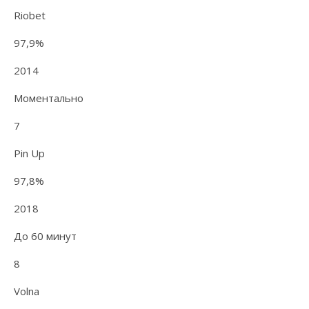
Riobet
97,9%
2014
Моментально
7
Pin Up
97,8%
2018
До 60 минут
8
Volna