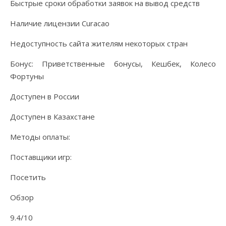
Быстрые сроки обработки заявок на вывод средств
Наличие лицензии Curacao
Недоступность сайта жителям некоторых стран
Бонус: Приветственные бонусы, Кешбек, Колесо
Фортуны
Доступен в России
Доступен в Казахстане
Методы оплаты:
Поставщики игр:
Посетить
Обзор
9.4/10