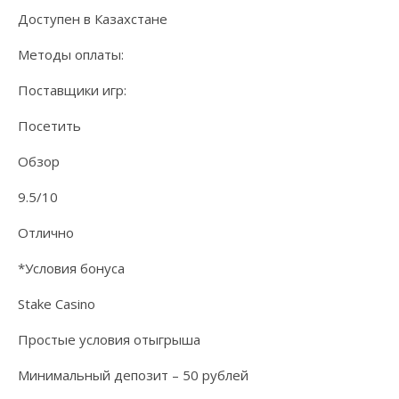
Доступен в Казахстане
Методы оплаты:
Поставщики игр:
Посетить
Обзор
9.5/10
Отлично
*Условия бонуса
Stake Casino
Простые условия отыгрыша
Минимальный депозит – 50 рублей