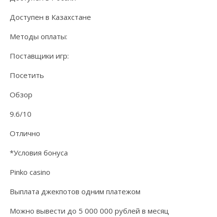
Доступен в Казахстане
Методы оплаты:
Поставщики игр:
Посетить
Обзор
9.6/10
Отлично
*Условия бонуса
Pinko casino
Выплата джекпотов одним платежом
Можно вывести до 5 000 000 рублей в месяц