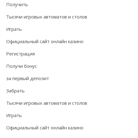
Получить
Тысячи игровых автоматов и столов
Играть
Официальный сайт онлайн казино
Регистрация
Получи бонус
за первый депозит
Забрать
Тысячи игровых автоматов и столов
Играть
Официальный сайт онлайн казино