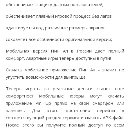
обеспечивает защиту данных пользователей;
обеспечивает плавный игровой процесс без лагов;
адаптируется под различные размеры экранов;
сохраняет все особенности оригинальной версии;
Мобильная версия Пин Ап в России дает полный
комфорт. Азартные игры теперь доступны в пути!
Скачать мобильное приложение Пин Ап – значит не
упустить возможности для выигрыша
Теперь играть на реальные деньги станет еще
комфортнее! Мобильные юзеры могут скачать
приложение Pin Up прямо на свой смартфон или
планшет. Для этого достаточно перейти в
соответствующий раздел сервиса и скачать APK-файл.
После этого вы получите полный доступ ко всем