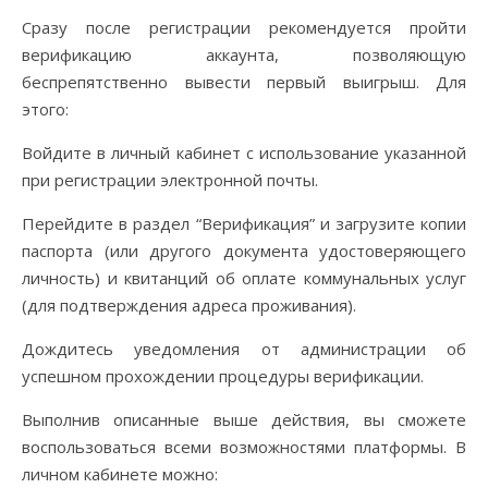
Сразу после регистрации рекомендуется пройти
верификацию аккаунта, позволяющую
беспрепятственно вывести первый выигрыш. Для
этого:
Войдите в личный кабинет с использование указанной
при регистрации электронной почты.
Перейдите в раздел “Верификация” и загрузите копии
паспорта (или другого документа удостоверяющего
личность) и квитанций об оплате коммунальных услуг
(для подтверждения адреса проживания).
Дождитесь уведомления от администрации об
успешном прохождении процедуры верификации.
Выполнив описанные выше действия, вы сможете
воспользоваться всеми возможностями платформы. В
личном кабинете можно: