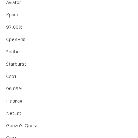
Aviator
Краш
97,00%
Средняя
Spribe
Starburst
Слот
96,09%
Низкая
NetEnt
Gonzo’s Quest
Слот