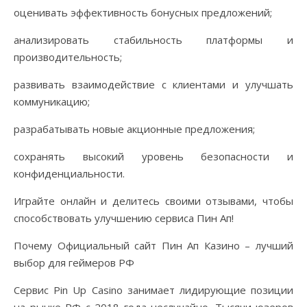
оценивать эффективность бонусных предложений;
анализировать стабильность платформы и
производительность;
развивать взаимодействие с клиентами и улучшать
коммуникацию;
разрабатывать новые акционные предложения;
сохранять высокий уровень безопасности и
конфиденциальности.
Играйте онлайн и делитесь своими отзывами, чтобы
способствовать улучшению сервиса Пин Ап!
Почему Официальный сайт Пин Ап Казино – лучший
выбор для геймеров РФ
Сервис Pin Up Casino занимает лидирующие позиции