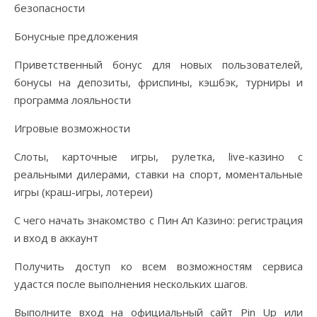
безопасности
Бонусные предложения
Приветственный бонус для новых пользователей,
бонусы на депозиты, фриспины, кэшбэк, турниры и
программа лояльности
Игровые возможности
Слоты, карточные игры, рулетка, live-казино с
реальными дилерами, ставки на спорт, моментальные
игры (краш-игры, лотереи)
С чего начать знакомство с Пин Ап Казино: регистрация
и вход в аккаунт
Получить доступ ко всем возможностям сервиса
удастся после выполнения нескольких шагов.
Выполните вход на официальный сайт Pin Up или