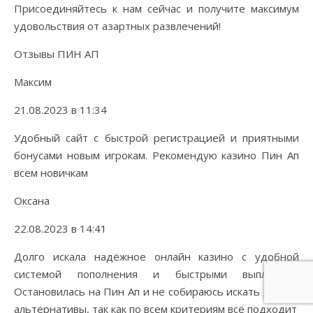
Присоединяйтесь к нам сейчас и получите максимум
удовольствия от азартных развлечений!
Отзывы ПИН АП
Максим
21.08.2023 в 11:34
Удобный сайт с быстрой регистрацией и приятными
бонусами новым игрокам. Рекомендую казино Пин Ап
всем новичкам
Оксана
22.08.2023 в 14:41
Долго искала надёжное онлайн казино с удобной
системой пополнения и быстрыми выплатами.
Остановилась на Пин Ап и не собираюсь искать другие
альтернативы, так как по всем критериям всё подходит