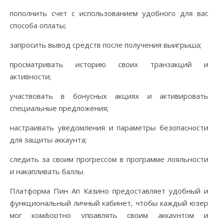
пополнить счет с использованием удобного для вас
способа оплаты;
запросить вывод средств после получения выигрыша;
просматривать историю своих транзакций и
активности;
участвовать в бонусных акциях и активировать
специальные предложения;
настраивать уведомления и параметры безопасности
для защиты аккаунта;
следить за своим прогрессом в программе лояльности
и накапливать баллы.
Платформа Пин Ап Казино предоставляет удобный и
функциональный личный кабинет, чтобы каждый юзер
мог комфортно управлять своим аккаунтом и