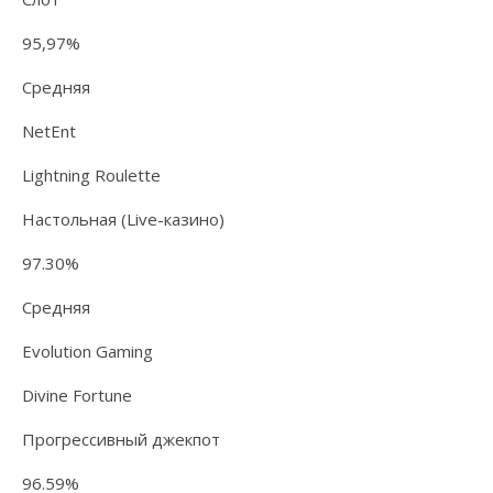
95,97%
Средняя
NetEnt
Lightning Roulette
Настольная (Live-казино)
97.30%
Средняя
Evolution Gaming
Divine Fortune
Прогрессивный джекпот
96.59%