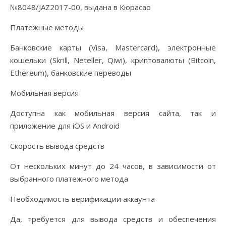
№8048/JAZ2017-00, выдана в Кюрасао
Платежные методы
Банковские карты (Visa, Mastercard), электронные
кошельки (Skrill, Neteller, Qiwi), криптовалюты (Bitcoin,
Ethereum), банковские переводы
Мобильная версия
Доступна как мобильная версия сайта, так и
приложение для iOS и Android
Скорость вывода средств
От нескольких минут до 24 часов, в зависимости от
выбранного платежного метода
Необходимость верификации аккаунта
Да, требуется для вывода средств и обеспечения