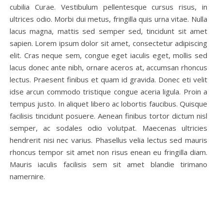
cubilia Curae. Vestibulum pellentesque cursus risus, in
ultrices odio. Morbi dui metus, fringilla quis urna vitae. Nulla
lacus magna, mattis sed semper sed, tincidunt sit amet
sapien. Lorem ipsum dolor sit amet, consectetur adipiscing
elit. Cras neque sem, congue eget iaculis eget, mollis sed
lacus donec ante nibh, ornare aceros at, accumsan rhoncus
lectus. Praesent finibus et quam id gravida. Donec eti velit
idse arcun commodo tristique congue aceria ligula. Proin a
tempus justo. In aliquet libero ac lobortis faucibus. Quisque
facilisis tincidunt posuere. Aenean finibus tortor dictum nisl
semper, ac sodales odio volutpat. Maecenas ultricies
hendrerit nisi nec varius. Phasellus velia lectus sed mauris
rhoncus tempor sit amet non risus enean eu fringilla diam.
Mauris iaculis facilisis sem sit amet blandie tirimano
namernire.