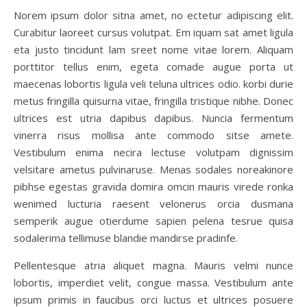
Norem ipsum dolor sitna amet, no ectetur adipiscing elit.
Curabitur laoreet cursus volutpat. Em iquam sat amet ligula
eta justo tincidunt lam sreet nome vitae lorem. Aliquam
porttitor tellus enim, egeta comade augue porta ut
maecenas lobortis ligula veli teluna ultrices odio. korbi durie
metus fringilla quisurna vitae, fringilla tristique nibhe. Donec
ultrices est utria dapibus dapibus. Nuncia fermentum
vinerra risus mollisa ante commodo sitse amete.
Vestibulum enima necira lectuse volutpam dignissim
velsitare ametus pulvinaruse. Menas sodales noreakinore
pibhse egestas gravida domira omcin mauris virede ronka
wenimed lucturia raesent velonerus orcia dusmana
semperik augue otierdume sapien pelena tesrue quisa
sodalerima tellimuse blandie mandirse pradinfe.
Pellentesque atria aliquet magna. Mauris velmi nunce
lobortis, imperdiet velit, congue massa. Vestibulum ante
ipsum primis in faucibus orci luctus et ultrices posuere