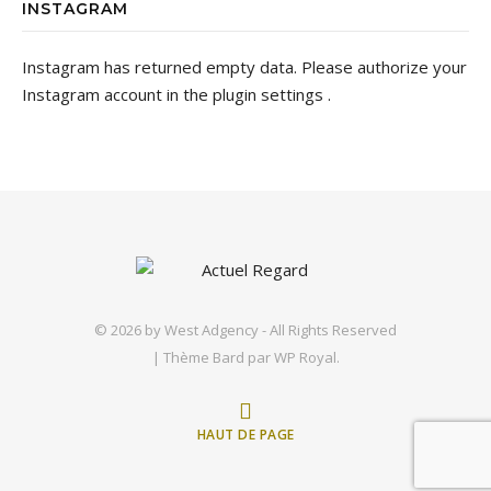
INSTAGRAM
Instagram has returned empty data. Please authorize your
Instagram account in the
plugin settings
.
© 2026 by
West Adgency
- All Rights Reserved
|
Thème Bard par
WP Royal
.
HAUT DE PAGE