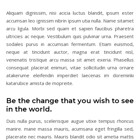
Aliquam dignissim, nisi acicia luctus blandit, ipsum ester
accumsan leo ignissim nibrin ipsum utia nulla. Name sitamet
arcu ligula. Morbi sed quam et sapien faucibus pharetra
ultricies ac neque. Vestibulum quis pulvinar urna. Praesent
sodales purus in accumsan fermentum. Etiam euismod,
neque at tincidunt auctor, magna erat tincidunt nisl,
venenatis tristique arcu massa sit amet exeria. Phasellus
consequat placerat enimuri, vitae sollicitudin urna ornare
atakerume eleifendin imperdiet laecenas im doreminki
katarubice amista de mopreite.
Be the change that you wish to see
in the world.
Duis nulla purus, scelerisque augue utixe tempus rhoncus
manire. mane massa mauris, acumsana eget fringilla sed,
placerate nec mauris. Mauris blandit odio sit ametia mattis