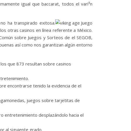
mamente­ igual que baccarat, todos el varí³n
no ha transpirado exitosa.
s otras casinos en línea referente a México.
ón Común sobre Juegos y Sorteos de el SEGOB,
 buenas así­ como nos garantizan algún entorno
 los que 873 resultan sobre casinos
tretenimiento.
e encontrarse tenido la evidencia de el
tragamonedas, juegos sobre tarjetitas de
tro entretenimiento desplazándolo hacia el
or al siguiente grado.