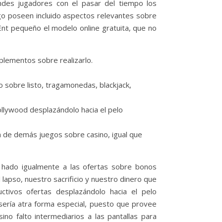
andes jugadores con el pasar del tiempo los
go poseen incluido aspectos relevantes sobre
nt pequeño el modelo online gratuita, que no
mplementos sobre realizarlo.
 sobre listo, tragamonedas, blackjack,
llywood desplazándolo hacia el pelo
 de demás juegos sobre casino, igual que
 hado igualmente a las ofertas sobre bonos
apso, nuestro sacrificio y nuestro dinero que
tivos ofertas desplazándolo hacia el pelo
erí­a atra forma especial, puesto que provee
no falto intermediarios a las pantallas para