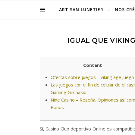
ARTISAN LUNETIER
NOS CR
IGUAL QUE VIKIN
Content
Ofertas sobre juegos – viking age Juego
Las juegos con el fin de celular de el cas
Gaming Gimnasio
Nine Casino – Reseña, Opiniones así­ co
Bonos
Sí, Casino Club deportivo Online es compatibl