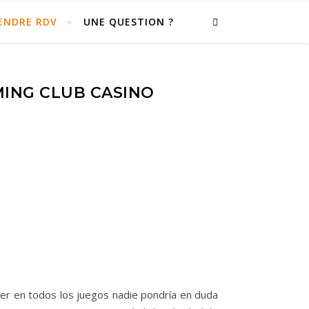
ENDRE RDV
UNE QUESTION ?
MING CLUB CASINO
der en todos los juegos nadie pondrí­a en duda