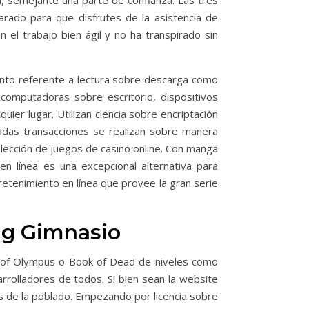
, semejante una parte de confianza. Las tres
rado para que disfrutes de la asistencia de
el trabajo bien ágil y no ha transpirado sin
tanto referente a lectura sobre descarga como
computadoras sobre escritorio, dispositivos
ier lugar. Utilizan ciencia sobre encriptación
iadas transacciones se realizan sobre manera
olección de juegos de casino online. Con manga
en línea es una excepcional alternativa para
retenimiento en línea que provee la gran serie
ing Gimnasio
 of Olympus o Book of Dead de niveles como
rrolladores de todos. Si bien sean la website
s de la poblado. Empezando por licencia sobre