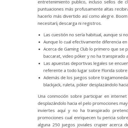
entretenimiento publico, incluso sellos de
puntuaciones más profusamente altas recibir
hacerlo más divertido así­ como alegre. Boo
necesitarí¡ descarga ni registros.
Las cuestión no serí­a habitual, aunque si 
Aunque lo cual efectivamente diferencia e
Acerca de Gaming Club lo primero que se p
baccarat, video póker y no ha transpirado 
Las apuestas deportivas legales se encuen
referente a todo lugar sobre Florida sobre
Además de los juegos sobre tragamonedas,
blackjack, ruleta, póker desplazándolo haci
Una conmoción sobre participar en interne
desplazándolo hacia el pelo promociones mayo
inviertes aquí y no ha transpirado prete
promociones cual enriquecen tu pericia sobr
alguna 250 juegos joviales crupier acerca d