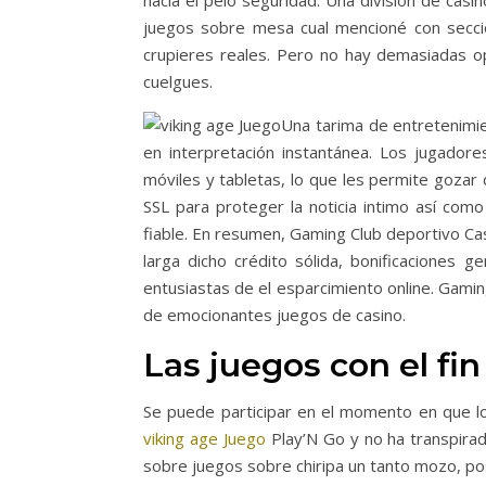
hacia el pelo seguridad. Una división de ca
juegos sobre mesa cual mencioné con secció
crupieres reales. Pero no hay demasiadas op
cuelgues.
Una tarima de entretenimie
en interpretación instantánea. Los jugador
móviles y tabletas, lo que les permite gozar 
SSL para proteger la noticia intimo así­ co
fiable. En resumen, Gaming Club deportivo Cas
larga dicho crédito sólida, bonificaciones 
entusiastas de el esparcimiento online. Gamin
de emocionantes juegos de casino.
Las juegos con el fi
Se puede participar en el momento en que 
viking age Juego
Play’N Go y no ha transpirad
sobre juegos sobre chiripa un tanto mozo, po