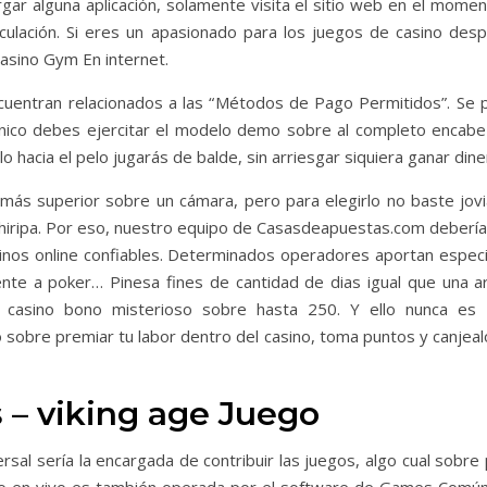
gar alguna aplicación, solamente visita el sitio web en el mom
culación.
Si eres un apasionado para los juegos de casino despl
asino Gym En internet.
cuentran relacionados a las “Métodos de Pago Permitidos”. Se 
nico debes ejercitar el modelo demo sobre al completo encabe
hacia el pelo jugarás de balde, sin arriesgar siquiera ganar dine
más superior sobre un cámara, pero para elegirlo no baste jovi
chiripa. Por eso, nuestro equipo de Casasdeapuestas.com deberí
sinos online confiables. Determinados operadores aportan especi
nte a poker… Pinesa fines de cantidad de dias igual que una a
asino bono misterioso sobre hasta 250. Y ello nunca es cua
obre premiar tu labor dentro del casino, toma puntos y canjealo
 – viking age Juego
al serí­a la encargada de contribuir las juegos, algo cual sobre