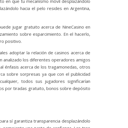
ento en que tu mecanismo móvil desplazándolo
azándolo hacia el pelo resides en Argentina,
puede jugar gratuito acerca de NineCasino en
zamiento sobre esparcimiento. En el hacerlo,
ro positivo.
ales adoptar la relación de casinos acerca de
an analizado los diferentes operadores amigos
al énfasis acerca de los tragamonedas, otros
rca sobre sorpresas ya que con el publicidad
lquier, todos sus jugadores significarían
s por tiradas gratuito, bonos sobre depósito
 para sí garantiza transparencia desplazándolo