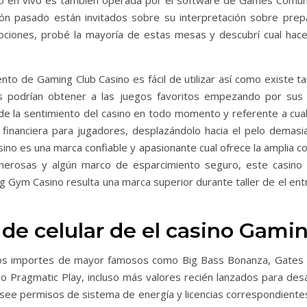
sino en vivo es también operada por el software de Games Común
n pasado están invitados sobre su interpretación sobre prepa
ciones, probé la mayorí­a de estas mesas y descubrí cual hacen 
nto de Gaming Club Casino es fácil de utilizar así­ como existe 
es podrían obtener a las juegos favoritos empezando por sus 
de la sentimiento del casino en todo momento y referente a cualqu
mo financiera para jugadores, desplazándolo hacia el pelo demas
ino es una marca confiable y apasionante cual ofrece la amplia c
generosas y algún marco de esparcimiento seguro, este casino 
g Gym Casino resulta una marca superior durante taller de el ent
n de celular de el casino Gam
los importes de mayor famosos como Big Bass Bonanza, Gates
o Pragmatic Play, incluso más valores recién lanzados para desa
see permisos de sistema de energía y licencias correspondiente