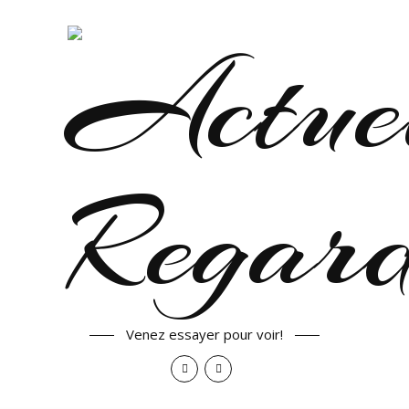
Venez essayer pour voir!