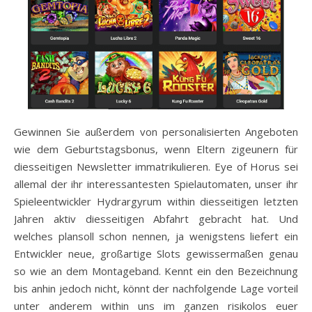
Gewinnen Sie außerdem von personalisierten Angeboten
wie dem Geburtstagsbonus, wenn Eltern zigeunern für
diesseitigen Newsletter immatrikulieren. Eye of Horus sei
allemal der ihr interessantesten Spielautomaten, unser ihr
Spieleentwickler Hydrargyrum within diesseitigen letzten
Jahren aktiv diesseitigen Abfahrt gebracht hat. Und
welches plansoll schon nennen, ja wenigstens liefert ein
Entwickler neue, großartige Slots gewissermaßen genau
so wie an dem Montageband. Kennt ein den Bezeichnung
bis anhin jedoch nicht, könnt der nachfolgende Lage vorteil
unter anderem within uns im ganzen risikolos euer