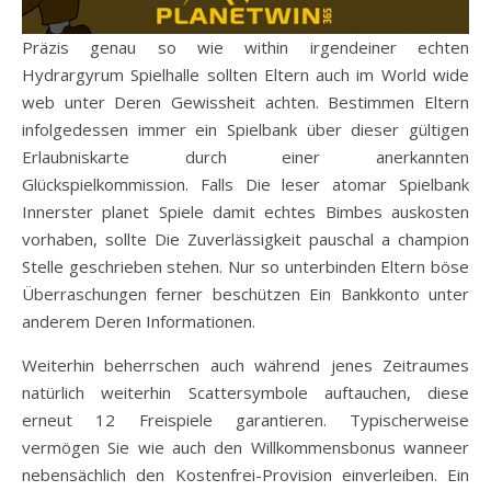
Präzis genau so wie within irgendeiner echten
Hydrargyrum Spielhalle sollten Eltern auch im World wide
web unter Deren Gewissheit achten. Bestimmen Eltern
infolgedessen immer ein Spielbank über dieser gültigen
Erlaubniskarte durch einer anerkannten
Glückspielkommission. Falls Die leser atomar Spielbank
Innerster planet Spiele damit echtes Bimbes auskosten
vorhaben, sollte Die Zuverlässigkeit pauschal a champion
Stelle geschrieben stehen. Nur so unterbinden Eltern böse
Überraschungen ferner beschützen Ein Bankkonto unter
anderem Deren Informationen.
Weiterhin beherrschen auch während jenes Zeitraumes
natürlich weiterhin Scattersymbole auftauchen, diese
erneut 12 Freispiele garantieren. Typischerweise
vermögen Sie wie auch den Willkommensbonus wanneer
nebensächlich den Kostenfrei-Provision einverleiben. Ein