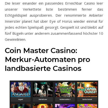
Die leser einander ein passendes Erreichbar Casino leer
unserer Verkettete liste bestimmen ferner das
Echtgeldspiel ausprobieren. Der renommierte Anbieter
Innerster planet hat über Eye of Horus wieder einmal für
jedes echten Spielspaß gesorgt. Gespielt ist und bleibt auf
fünf Bügeln unter anderem zusammenfassend höchster 10
Gewinnlinien.
Coin Master Casino:
Merkur-Automaten pro
landbasierte Casinos