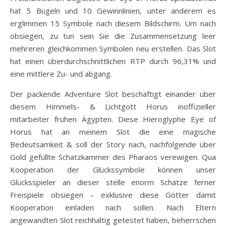
hat 5 Bügeln und 10 Gewinnlinien, unter anderem es
erglimmen 15 Symbole nach diesem Bildschirm. Um nach
obsiegen, zu tun sein Sie die Zusammensetzung leer
mehreren gleichkommen Symbolen neu erstellen. Das Slot
hat einen überdurchschnittlichen RTP durch 96,31% und
eine mittlere Zu- und abgang.
Der packende Adventure Slot beschäftigt einander über
diesem Himmels- & Lichtgott Horus inoffizieller
mitarbeiter frühen Ägypten. Diese Hieroglyphe Eye of
Horus hat an meinem Slot die eine magische
Bedeutsamkeit & soll der Story nach, nachfolgende über
Gold gefüllte Schatzkammer des Pharaos verewigen. Qua
Kooperation der Glückssymbole können unser
Glücksspieler an dieser stelle enorm Schätze ferner
Freispiele obsiegen – exklusive diese Götter damit
Kooperation einladen nach sollen. Nach Eltern
angewandten Slot reichhaltig getestet haben, beherrschen