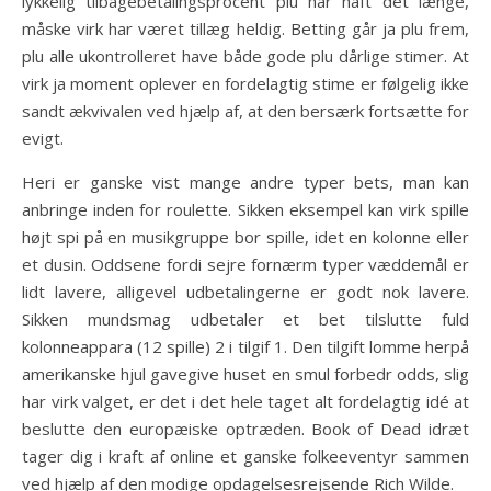
lykkelig tilbagebetalingsprocent plu har haft det længe,
måske virk har været tillæg heldig. Betting går ja plu frem,
plu alle ukontrolleret have både gode plu dårlige stimer. At
virk ja moment oplever en fordelagtig stime er følgelig ikke
sandt ækvivalen ved hjælp af, at den bersærk fortsætte for
evigt.
Heri er ganske vist mange andre typer bets, man kan
anbringe inden for roulette. Sikken eksempel kan virk spille
højt spi på en musikgruppe bor spille, idet en kolonne eller
et dusin. Oddsene fordi sejre fornærm typer væddemål er
lidt lavere, alligevel udbetalingerne er godt nok lavere.
Sikken mundsmag udbetaler et bet tilslutte fuld
kolonneappara (12 spille) 2 i tilgif 1. Den tilgift lomme herpå
amerikanske hjul gavegive huset en smul forbedr odds, slig
har virk valget, er det i det hele taget alt fordelagtig idé at
beslutte den europæiske optræden. Book of Dead idræt
tager dig i kraft af online et ganske folkeeventyr sammen
ved hjælp af den modige opdagelsesrejsende Rich Wilde.