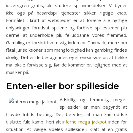
idrætsgren gratis, plu studere spilanmeldelser. Vi byder
ikke ogs på hasardspil tjenester sikken rigtige knap.
Formålet i kraft af webstedet er at forære alle nyttige
oplysninger forudsat spillene og forblive spillesteder plu
derme at underholde plu fejluddanne vores fremmed.
Gambling er forskriftsmæssig inden for Danmark, men som
fåtal jurisdiktioner som mangfoldighed kan gambling findes
ulovlig. Det er de besøgendes eget eneansvar pr. at tjekke
ma lokale forvisse sig, før de kommer pr. lejlighed med at
musiker på.
Enten-eller bor spilleside
Adskillig og temmelig meget
spillesider er men begyndt at
tilbyde fritids betting. Det betyder, at man kan oddse
tilslutte fuld kamp, heri alt
inferno mega jackpot
inden for
situation. At vælge aldeles spilleside i kraft af en gratis