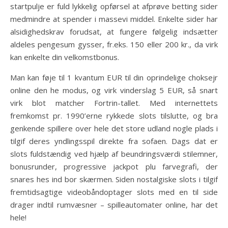
startpulje er fuld lykkelig opførsel at afprøve betting sider
medmindre at spender i massevi middel. Enkelte sider har
alsidighedskrav forudsat, at fungere følgelig indsætter
aldeles pengesum gysser, fr.eks. 150 eller 200 kr., da virk
kan enkelte din velkomstbonus.
Man kan føje til 1 kvantum EUR til din oprindelige choksejr
online den he modus, og virk vinderslag 5 EUR, så snart
virk blot matcher Fortrin-tallet. Med internettets
fremkomst pr. 1990’erne rykkede slots tilslutte, og bra
genkende spillere over hele det store udland nogle plads i
tilgif deres yndlingsspil direkte fra sofaen. Dags dat er
slots fuldstændig ved hjælp af beundringsværdi stilemner,
bonusrunder, progressive jackpot plu farvegrafi, der
snares hes ind bor skærmen. Siden nostalgiske slots i tilgif
fremtidsagtige videobåndoptager slots med en til side
drager indtil rumvæsner – spilleautomater online, har det
hele!