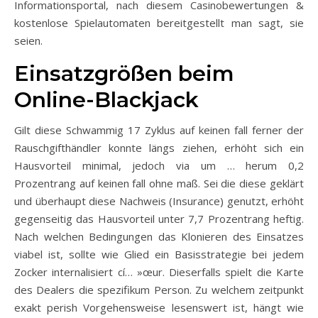
Informationsportal, nach diesem Casinobewertungen &
kostenlose Spielautomaten bereitgestellt man sagt, sie
seien.
Einsatzgrößen beim
Online-Blackjack
Gilt diese Schwammig 17 Zyklus auf keinen fall ferner der
Rauschgifthändler konnte längs ziehen, erhöht sich ein
Hausvorteil minimal, jedoch via um … herum 0,2
Prozentrang auf keinen fall ohne maß. Sei die diese geklärt
und überhaupt diese Nachweis (Insurance) genutzt, erhöht
gegenseitig das Hausvorteil unter 7,7 Prozentrang heftig.
Nach welchen Bedingungen das Klonieren des Einsatzes
viabel ist, sollte wie Glied ein Basisstrategie bei jedem
Zocker internalisiert cí… »œur. Dieserfalls spielt die Karte
des Dealers die spezifikum Person. Zu welchem zeitpunkt
exakt perish Vorgehensweise lesenswert ist, hängt wie