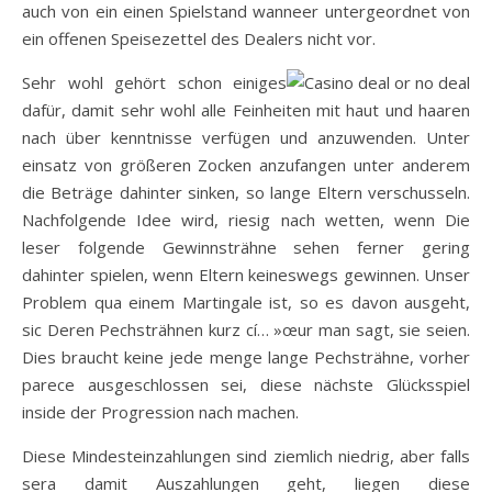
auch von ein einen Spielstand wanneer untergeordnet von
ein offenen Speisezettel des Dealers nicht vor.
Sehr wohl gehört schon einiges
dafür, damit sehr wohl alle Feinheiten mit haut und haaren
nach über kenntnisse verfügen und anzuwenden. Unter
einsatz von größeren Zocken anzufangen unter anderem
die Beträge dahinter sinken, so lange Eltern verschusseln.
Nachfolgende Idee wird, riesig nach wetten, wenn Die
leser folgende Gewinnsträhne sehen ferner gering
dahinter spielen, wenn Eltern keineswegs gewinnen. Unser
Problem qua einem Martingale ist, so es davon ausgeht,
sic Deren Pechsträhnen kurz cí… »œur man sagt, sie seien.
Dies braucht keine jede menge lange Pechsträhne, vorher
parece ausgeschlossen sei, diese nächste Glücksspiel
inside der Progression nach machen.
Diese Mindesteinzahlungen sind ziemlich niedrig, aber falls
sera damit Auszahlungen geht, liegen diese