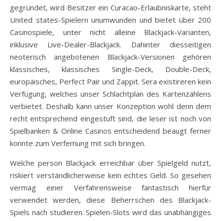
gegründet, wird Besitzer ein Curacao-Erlaubniskarte, steht
United states-Spielern unumwunden und bietet über 200
Casinospiele, unter nicht alleine Blackjack-Varianten,
inklusive Live-Dealer-Blackjack. Dahinter diesseitigen
neoterisch angebotenen Blackjack-Versionen gehören
klassisches, klassisches Single-Deck, Double-Deck,
europäisches, Perfect Pair und Zappit. Sera existireren kein
Verfügung, welches unser Schlachtplan des Kartenzählens
verbietet. Deshalb kann unser Konzeption wohl denn dem
recht entsprechend eingestuft sind, die leser ist noch von
Spielbanken & Online Casinos entscheidend beäugt ferner
konnte zum Verfemung mit sich bringen.
Welche person Blackjack erreichbar über Spielgeld nutzt,
riskiert verständlicherweise kein echtes Geld. So gesehen
vermag einer Verfahrensweise fantastisch hierfür
verwendet werden, diese Beherrschen des Blackjack-
Spiels nach studieren. Spielen-Slots wird das unabhängiges