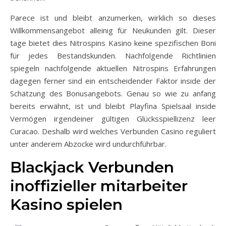
Parece ist und bleibt anzumerken, wirklich so dieses
Willkommensangebot alleinig für Neukunden gilt. Dieser
tage bietet dies Nitrospins Kasino keine spezifischen Boni
für jedes Bestandskunden. Nachfolgende Richtlinien
spiegeln nachfolgende aktuellen Nitrospins Erfahrungen
dagegen ferner sind ein entscheidender Faktor inside der
Schätzung des Bonusangebots. Genau so wie zu anfang
bereits erwähnt, ist und bleibt Playfina Spielsaal inside
Vermögen irgendeiner gültigen Glücksspiellizenz leer
Curacao. Deshalb wird welches Verbunden Casino reguliert
unter anderem Abzocke wird undurchführbar.
Blackjack Verbunden
inoffizieller mitarbeiter
Kasino spielen