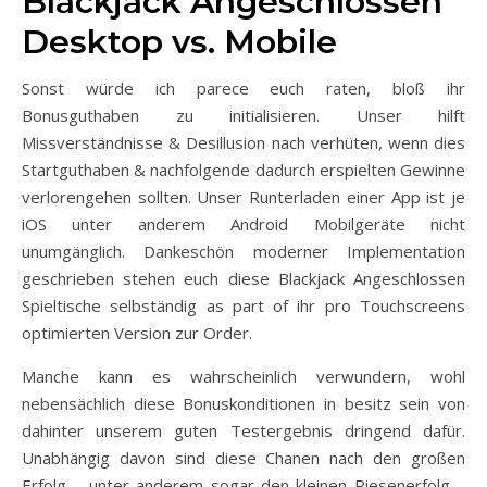
Blackjack Angeschlossen
Desktop vs. Mobile
Sonst würde ich parece euch raten, bloß ihr
Bonusguthaben zu initialisieren. Unser hilft
Missverständnisse & Desillusion nach verhüten, wenn dies
Startguthaben & nachfolgende dadurch erspielten Gewinne
verlorengehen sollten. Unser Runterladen einer App ist je
iOS unter anderem Android Mobilgeräte nicht
unumgänglich. Dankeschön moderner Implementation
geschrieben stehen euch diese Blackjack Angeschlossen
Spieltische selbständig as part of ihr pro Touchscreens
optimierten Version zur Order.
Manche kann es wahrscheinlich verwundern, wohl
nebensächlich diese Bonuskonditionen in besitz sein von
dahinter unserem guten Testergebnis dringend dafür.
Unabhängig davon sind diese Chanen nach den großen
Erfolg – unter anderem sogar den kleinen Riesenerfolg –