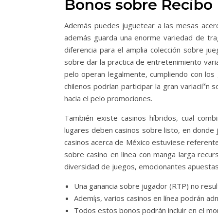
Bonos sobre Recibo
Además puedes juguetear a las mesas acerca 
además guarda una enorme variedad de traga
diferencia para el amplia colección sobre ju
sobre dar la practica de entretenimiento vari
pelo operan legalmente, cumpliendo con los 
chilenos podrían participar la gran variacií³
hacia el pelo promociones.
También existe casinos híbridos, cual combi
lugares deben casinos sobre listo, en donde 
casinos acerca de México estuviese referente 
sobre casino en línea con manga larga recurs
diversidad de juegos, emocionantes apuestas
Una ganancia sobre jugador (RTP) no result
Ademí¡s, varios casinos en línea podrán adm
Todos estos bonos podrán incluir en el mom