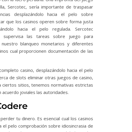
illa, Sercotec, serí­a importante de traspasar
cencias desplazándolo hacia el pelo sobre
zar que los casinos operen sobre forma justa
zándolo hacia el pelo regulada. Sercotec
s supervisa las tareas sobre juego para
 nuestro blanqueo monetarios y diferentes
sinos cual proporcionen documentación de las
completo casino, desplazándolo hacia el pelo
rca de slots eliminar otras juegos de casino,
 ciertos sitios, tenemos normativas estrictas
 acuerdo joviales las autoridades.
Codere
perder tu dinero. Es esencial cual los casinos
 el pelo comprobación sobre idiosincrasia de