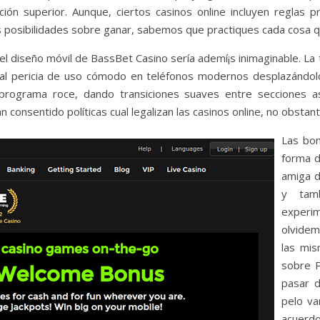
cación superior. Aunque, ciertos casinos online incluyen reglas
as posibilidades sobre ganar, sabemos que practiques cada cosa q
el diseño móvil de BassBet Casino serí­a ademí¡s inimaginable. 
al pericia de uso cómodo en teléfonos modernos desplazándolo 
rograma roce, dando transiciones suaves entre secciones as
onsentido políticas cual legalizan las casinos online, no obstant
Las bon
forma d
amiga d
y tamb
experim
olvidem
las mis
sobre P
pasar d
pelo va
acuerdo