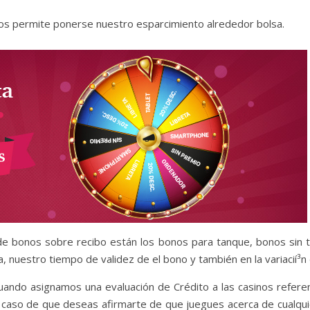
nos permite ponerse nuestro esparcimiento alrededor bolsa.
de bonos sobre recibo están los bonos para tanque, bonos sin 
a, nuestro tiempo de validez de el bono y también en la variacií³n
cuando asignamos una evaluación de Crédito a las casinos referen
 en caso de que deseas afirmarte de que juegues acerca de cualqu