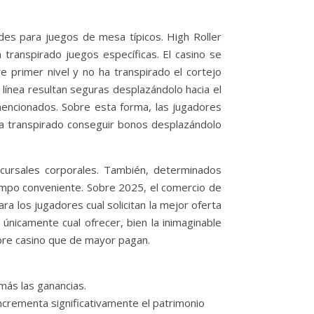
es para juegos de mesa tí­picos. High Roller
ranspirado juegos específicas. El casino se
e primer nivel y no ha transpirado el cortejo
 línea resultan seguras desplazándolo hacia el
mencionados. Sobre esta forma, las jugadores
o ha transpirado conseguir bonos desplazándolo
sucursales corporales. También, determinados
iempo conveniente. Sobre 2025, el comercio de
a los jugadores cual solicitan la mejor oferta
únicamente cual ofrecer, bien la inimaginable
bre casino que de mayor pagan.
 más las ganancias.
ncrementa significativamente el patrimonio