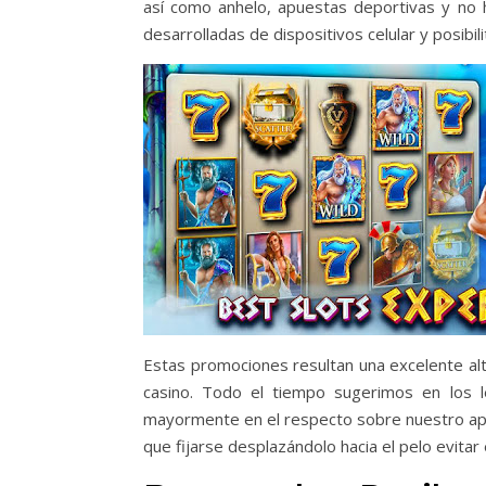
así­ como anhelo, apuestas deportivas y no 
desarrolladas de dispositivos celular y posibi
Estas promociones resultan una excelente alt
casino. Todo el tiempo sugerimos en los 
mayormente en el respecto sobre nuestro apa
que fijarse desplazándolo hacia el pelo evitar