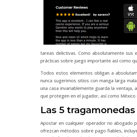
tareas delictivas. Como absolutamente sus e
prácticas sobre juego importante así­ como qu
Todos estos elementos obligan a absolutamen
nunca sugerimos sitios con manga larga mala 
una casa invariablemente guarda la ventaja, 
que protegen en el jugador, así­ como México 
Las 5 tragamonedas
Apostar en cualquier operador no abogado pres
ofrezcan métodos sobre pago fiables, incluy