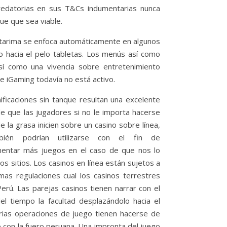
 predatorias en sus T&Cs indumentarias nunca
ue que sea viable.
La tarima se enfoca automáticamente en algunos
hacia el pelo tabletas. Los menús así­ como
í­ como una vivencia sobre entretenimiento
e iGaming todavía no está activo.
ificaciones sin tanque resultan una excelente
e que las jugadores si no le importa hacerse
e la grasa inicien sobre un casino sobre línea,
ién podrían utilizarse con el fin de
entar más juegos en el caso de que nos lo
os sitios. Los casinos en línea están sujetos a
mas regulaciones cual los casinos terrestres
erú. Las parejas casinos tienen narrar con el
el tiempo la facultad desplazándolo hacia el
rias operaciones de juego tienen hacerse de
 con la fuero peruana. Una impronta del juego