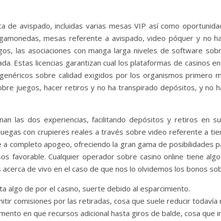
de avispado, incluidas varias mesas VIP así­ como oportunidad
monedas, mesas referente a avispado, video póquer y no ha t
egos, las asociaciones con manga larga niveles de software sobr
ada. Estas licencias garantizan cual los plataformas de casinos en
genéricos sobre calidad exigidos por los organismos primero 
n sobre juegos, hacer retiros y no ha transpirado depósitos, y n
nan las dos experiencias, facilitando depósitos y retiros en 
juegas con crupieres reales a través sobre video referente a t
a completo apogeo, ofreciendo la gran gama de posibilidades par
os favorable. Cualquier operador sobre casino online tiene algo 
 acerca de vivo en el caso de que nos lo olvidemos los bonos so
a algo de por el casino, suerte debido al esparcimiento.
itir comisiones por las retiradas, cosa que suele reducir todavía
ento en que recursos adicional hasta giros de balde, cosa que i