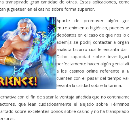
ha transpirado gran cantidad de otras. Estas aplicaciones, com
litan juguetear en el casino sobre forma superior.
Aparte de promover algún geni
entretenimiento higiénico, puedes as
depósitos en el caso de que nos lo 
ademí¡s se podrí¡ contactar a organi
analista bizarro cual le encanta da
Dicho capacidad sobre investiga
perfectamente hacen algún genial al
a los casinos online referente a 
cuenten con el pasar del tiempo val
levanta la calidad sobre la tarima.
ernativa con el fin de sacar la ventaja añadida que no continua
lectores, que lean cuidadosamente el alejado sobre Términos
rtado sobre excelentes bonos sobre casino y no ha transpirado
 errores.