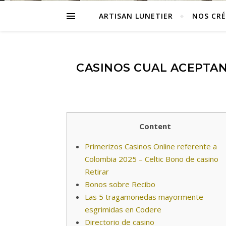
ARTISAN LUNETIER
NOS CR
CASINOS CUAL ACEPTAN
Content
Primerizos Casinos Online referente a
Colombia 2025 – Celtic Bono de casino
Retirar
Bonos sobre Recibo
Las 5 tragamonedas mayormente
esgrimidas en Codere
Directorio de casino