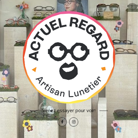
Venez essayer pour voir!