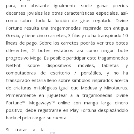
para, no obstante igualmente suele ganar precios
decentes joviales las otras características especiales, así­
como sobre todo la función de giros regalado. Divine
Fortune resulta una tragamonedas inspirada con antigua
Grecia, y tiene cinco carretes, 3 filas y no ha transpirado 10
líneas de pago. Sobre los carretes podrás ver tres botes
diferentes; 2 botes estáticos así­ como ningún bote
progresivo Mega. Es posible participar este tragamonedas
NetEnt sobre dispositivos móviles, tabletas y
computadoras de escritorio / portátiles, y no ha
transpirado estaría lleno sobre símbolos inspirados acerca
de criaturas mitológicas igual que Medusa y Minotaurus.
Primeramente en juguetear a la tragamonedas Divine
Fortune™ Megaways™ online con manga larga dinero
positivo, debe registrarse en Play Fortuna desplazándolo
hacia el pelo cargar su cuenta.
Si tratar a la