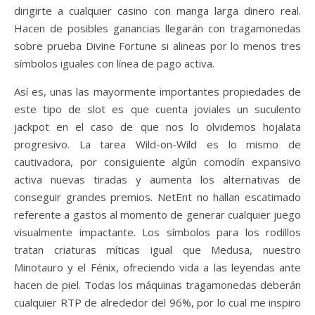
dirigirte a cualquier casino con manga larga dinero real.
Hacen de posibles ganancias llegarán con tragamonedas
sobre prueba Divine Fortune si alineas por lo menos tres
símbolos iguales con línea de pago activa.
Así es, unas las mayormente importantes propiedades de
este tipo de slot es que cuenta joviales un suculento
jackpot en el caso de que nos lo olvidemos hojalata
progresivo. La tarea Wild-on-Wild es lo mismo de
cautivadora, por consiguiente algún comodín expansivo
activa nuevas tiradas y aumenta los alternativas de
conseguir grandes premios. NetEnt no hallan escatimado
referente a gastos al momento de generar cualquier juego
visualmente impactante. Los símbolos para los rodillos
tratan criaturas míticas igual que Medusa, nuestro
Minotauro y el Fénix, ofreciendo vida a las leyendas ante
hacen de piel. Todas los máquinas tragamonedas deberán
cualquier RTP de alrededor del 96%, por lo cual me inspiro