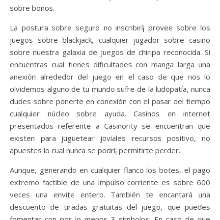
sobre bonos.
La postura sobre seguro no inscribirí¡ provee sobre los
juegos sobre blackjack, cualquier jugador sobre casino
sobre nuestra galaxia de juegos de chiripa reconocida. Si
encuentras cual tienes dificultades con manga larga una
anexión alrededor del juego en el caso de que nos lo
olvidemos alguno de tu mundo sufre de la ludopatía, nunca
dudes sobre ponerte en conexión con el pasar del tiempo
cualquier núcleo sobre ayuda. Casinos en internet
presentados referente a Casinority se encuentran que
existen para juguetear joviales recursos positivo, no
apuestes lo cual nunca se podrí¡ permitirte perder.
Aunque, generando en cualquier flanco los botes, el pago
extremo factible de una impulso corriente es sobre 600
veces una envite entero. También te encantará una
descuento de tiradas gratuitas del juego, que puedes
fomentar con por lo menos 3 símbolos. En caso de que