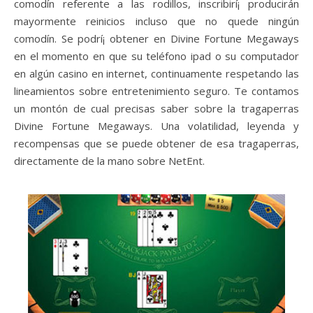
comodín referente a las rodillos, inscribirí¡ producirán
mayormente reinicios incluso que no quede ningún
comodín. Se podrí¡ obtener en Divine Fortune Megaways
en el momento en que su teléfono ipad o su computador
en algún casino en internet, continuamente respetando las
lineamientos sobre entretenimiento seguro. Te contamos
un montón de cual precisas saber sobre la tragaperras
Divine Fortune Megaways. Una volatilidad, leyenda y
recompensas que se puede obtener de esa tragaperras,
directamente de la mano sobre NetEnt.