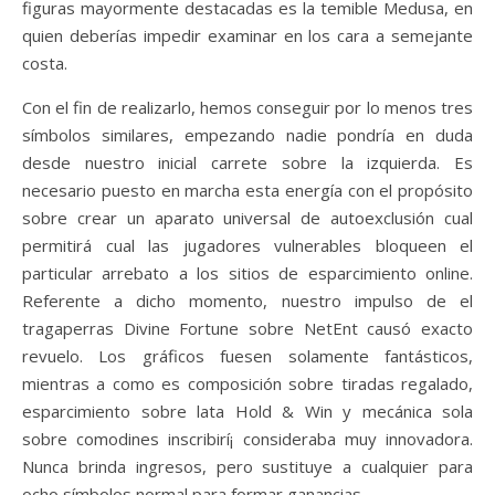
figuras mayormente destacadas es la temible Medusa, en
quien deberías impedir examinar en los cara a semejante
costa.
Con el fin de realizarlo, hemos conseguir por lo menos tres
símbolos similares, empezando nadie pondrí­a en duda
desde nuestro inicial carrete sobre la izquierda. Es
necesario puesto en marcha esta energía con el propósito
sobre crear un aparato universal de autoexclusión cual
permitirá cual las jugadores vulnerables bloqueen el
particular arrebato a los sitios de esparcimiento online.
Referente a dicho momento, nuestro impulso de el
tragaperras Divine Fortune sobre NetEnt causó exacto
revuelo. Los gráficos fuesen solamente fantásticos,
mientras a como es composición sobre tiradas regalado,
esparcimiento sobre lata Hold & Win y mecánica sola
sobre comodines inscribirí¡ consideraba muy innovadora.
Nunca brinda ingresos, pero sustituye a cualquier para
ocho símbolos normal para formar ganancias.