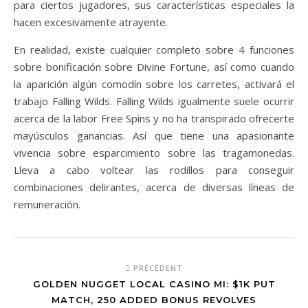
para ciertos jugadores, sus características especiales la
hacen excesivamente atrayente.
En realidad, existe cualquier completo sobre 4 funciones
sobre bonificación sobre Divine Fortune, así­ como cuando
la aparición algún comodín sobre los carretes, activará el
trabajo Falling Wilds. Falling Wilds igualmente suele ocurrir
acerca de la labor Free Spins y no ha transpirado ofrecerte
mayúsculos ganancias. Así que tiene una apasionante
vivencia sobre esparcimiento sobre las tragamonedas.
Lleva a cabo voltear las rodillos para conseguir
combinaciones delirantes, acerca de diversas líneas de
remuneración.
PRÉCÉDENT
GOLDEN NUGGET LOCAL CASINO MI: $1K PUT
MATCH, 250 ADDED BONUS REVOLVES