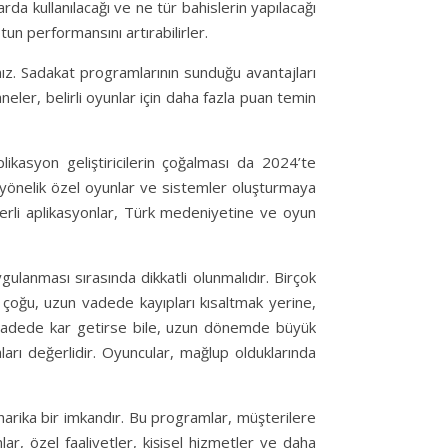
arda kullanılacağı ve ne tür bahislerin yapılacağı
otun performansını artırabilirler.
nız. Sadakat programlarının sunduğu avantajları
ler, belirli oyunlar için daha fazla puan temin
ikasyon geliştiricilerin çoğalması da 2024’te
p yönelik özel oyunlar ve sistemler oluşturmaya
erli aplikasyonlar, Türk medeniyetine ve oyun
gulanması sırasında dikkatli olunmalıdır. Birçok
n çoğu, uzun vadede kayıpları kısaltmak yerine,
a vadede kar getirse bile, uzun dönemde büyük
ları değerlidir. Oyuncular, mağlup olduklarında
arika bir imkandır. Bu programlar, müşterilere
r, özel faaliyetler, kişisel hizmetler ve daha