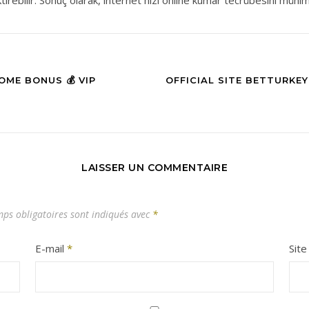
ktirebilir. Sonuç olarak, internet hızı online kumar tecrübesini mühim 
OME BONUS 💰 VIP
OFFICIAL SITE BETTURKEY
LAISSER UN COMMENTAIRE
ps obligatoires sont indiqués avec
*
E-mail
*
Sit