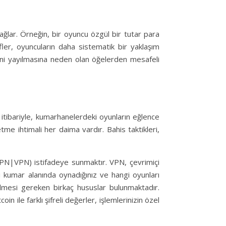
ağlar. Örneğin, bir oyuncu özgül bir tutar para
er, oyuncuların daha sistematik bir yaklaşım
rini yayılmasına neden olan öğelerden mesafeli
 itibariyle, kumarhanelerdeki oyunların eğlence
me ihtimali her daima vardır. Bahis taktikleri,
|VPN|VPN) istifadeye sunmaktır. VPN, çevrimiçi
angi kumar alanında oynadığınız ve hangi oyunları
edilmesi gereken birkaç hususlar bulunmaktadır.
ile farklı şifreli değerler, işlemlerinizin özel