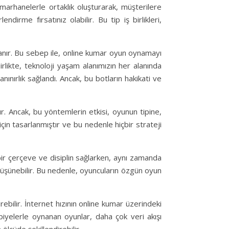
kumarhanelerle ortaklık oluşturarak, müşterilere
rme fırsatınız olabilir. Bu tip iş birlikleri,
tanır. Bu sebep ile, online kumar oyun oynamayı
irlikte, teknoloji yaşam alanımızın her alanında
ırlık sağlandı. Ancak, bu botların hakikati ve
ır. Ancak, bu yöntemlerin etkisi, oyunun tipine,
 tasarlanmıştır ve bu nedenle hiçbir strateji
 bir çerçeve ve disiplin sağlarken, aynı zamanda
 düşünebilir. Bu nedenle, oyuncuların özgün oyun
rebilir. İnternet hızının online kumar üzerindeki
upiyelerle oynanan oyunlar, daha çok veri akışı