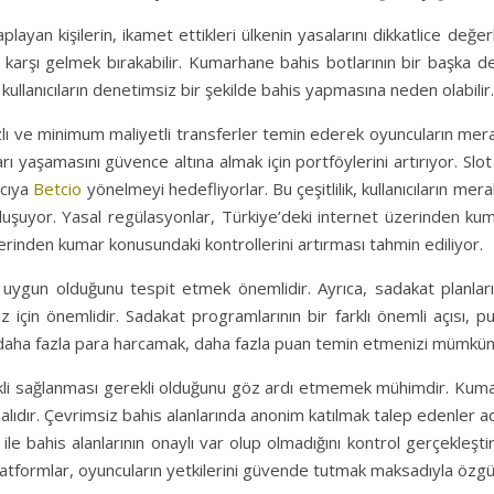
layan kişilerin, ikamet ettikleri ülkenin yasalarını dikkatlice değ
a karşı gelmek bırakabilir. Kumarhane bahis botlarının bir başka deza
llanıcıların denetimsiz bir şekilde bahis yapmasına neden olabilir.
hızlı ve minimum maliyetli transferler temin ederek oyuncuların me
ıları yaşamasını güvence altına almak için portföylerini artırıyor. S
mcıya
Betcio
yönelmeyi hedefliyorlar. Bu çeşitlilik, kullanıcıların m
oluşuyor. Yasal regülasyonlar, Türkiye’deki internet üzerinden kuma
rinden kumar konusundaki kontrollerini artırması tahmin ediliyor.
n uygun olduğunu tespit etmek önemlidir. Ayrıca, sadakat planları
z için önemlidir. Sadakat programlarının bir farklı önemli açısı, pu
aha fazla para harcamak, daha fazla puan temin etmenizi mümkün k
kli sağlanması gerekli olduğunu göz ardı etmemek mühimdir. Kuma
lıdır. Çevrimsiz bahis alanlarında anonim katılmak talep edenler adı
rın ile bahis alanlarının onaylı var olup olmadığını kontrol gerçekleş
latformlar, oyuncuların yetkilerini güvende tutmak maksadıyla özgü