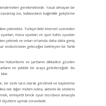
erlendirmeleri gerekmektedir. Yasal olmayan bir
vantajı ise, kullanıcıların bağımlılık geliştirme
rakını çekmekte. Türkiye’deki internet üzerinden
lot oyunları, masa oyunları ve spor bahis oyunları
erakını çekmek ve onları ortamda daha daha geniş
r endüstrisinin geleceğini belirleyen bir farklı
nın hükümlerini ve şartlarını dikkatlice gözden
anların ne şekilde bir araya getirileceğidir. Bu
ılar.
r, bir zevk tarzı olarak görülmeli ve kaybetme
na tek diğer mühim nokta, aktivite ile sitelerin
tirmek, emniyetli biricik oyun tecrübesi amacıyla
l ölçütlere uymak zorundadır.