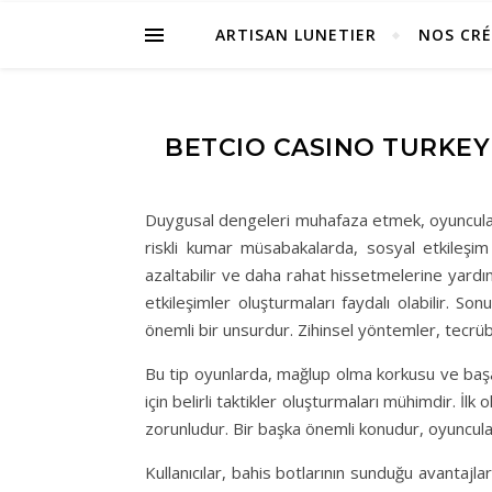
ARTISAN LUNETIER
NOS CR
BETCIO CASINO TURKEY 
Duygusal dengeleri muhafaza etmek, oyuncuları
riskli kumar müsabakalarda, sosyal etkileşim
azaltabilir ve daha rahat hissetmelerine yardı
etkileşimler oluşturmaları faydalı olabilir. So
önemli bir unsurdur. Zihinsel yöntemler, tecrübe
Bu tip oyunlarda, mağlup olma korkusu ve başar
için belirli taktikler oluşturmaları mühimdir. İl
zorunludur. Bir başka önemli konudur, oyuncular
Kullanıcılar, bahis botlarının sunduğu avantajları