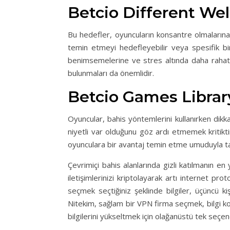
Betcio Different We
Bu hedefler, oyuncuların konsantre olmalarına 
temin etmeyi hedefleyebilir veya spesifik b
benimsemelerine ve stres altında daha rahat k
bulunmaları da önemlidir.
Betcio Games Librar
Oyuncular, bahis yöntemlerini kullanırken dikk
niyetli var olduğunu göz ardı etmemek kritikti
oyunculara bir avantaj temin etme umuduyla tasa
Çevrimiçi bahis alanlarında gizli katılmanın 
iletişimlerinizi kriptolayarak artı internet pro
seçmek seçtiğiniz şeklinde bilgiler, üçüncü ki
Nitekim, sağlam bir VPN firma seçmek, bilgi kor
bilgilerini yükseltmek için olağanüstü tek seçen