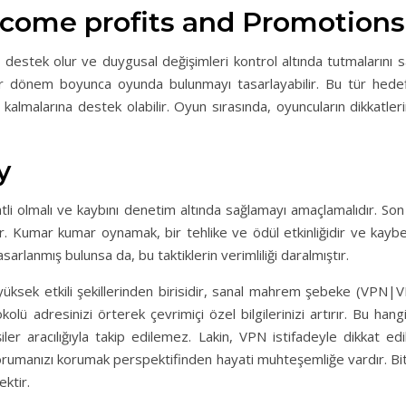
lcome profits and Promotions
destek olur ve duygusal değişimleri kontrol altında tutmalarını s
ir dönem boyunca oyunda bulunmayı tasarlayabilir. Bu tür hedefl
almalarına destek olabilir. Oyun sırasında, oyuncuların dikkatle
y
atli olmalı ve kaybını denetim altında sağlamayı amaçlamalıdır. Son
r. Kumar kumar oynamak, bir tehlike ve ödül etkinliğidir ve kaybet
rlanmış bulunsa da, bu taktiklerin verimliliği daralmıştır.
en yüksek etkili şekillerinden birisidir, sanal mahrem şebeke (VPN
tokolü adresinizi örterek çevrimiçi özel bilgilerinizi artırır. Bu h
şiler aracılığıyla takip edilemez. Lakin, VPN istifadeyle dikkat 
umanızı korumak perspektifinden hayati muhteşemliğe vardır. Bitcoin 
ektir.