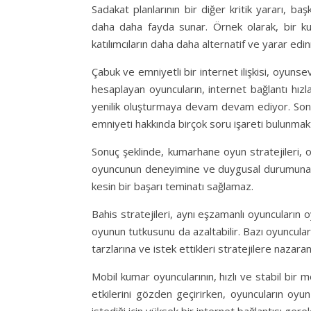
Sadakat planlarının bir diğer kritik yararı, ba
daha daha fayda sunar. Örnek olarak, bir kuma
katılımcıların daha daha alternatif ve yarar edi
Çabuk ve emniyetli bir internet ilişkisi, oyun
hesaplayan oyuncuların, internet bağlantı hızla
yenilik oluşturmaya devam devam ediyor. Son d
emniyeti hakkında birçok soru işareti bulunmak
Sonuç şeklinde, kumarhane oyun stratejileri, oy
oyuncunun deneyimine ve duygusal durumuna gö
kesin bir başarı teminatı sağlamaz.
Bahis stratejileri, aynı eşzamanlı oyuncuların 
oyunun tutkusunu da azaltabilir. Bazı oyuncular
tarzlarına ve istek ettikleri stratejilere nazar
Mobil kumar oyuncularının, hızlı ve stabil bir m
etkilerini gözden geçirirken, oyuncuların oyun