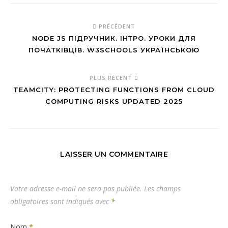
PRÉCÉDENT
NODE JS ПІДРУЧНИК. ІНТРО. УРОКИ ДЛЯ
ПОЧАТКІВЦІВ. W3SCHOOLS УКРАЇНСЬКОЮ
PLUS RÉCENT
TEAMCITY: PROTECTING FUNCTIONS FROM CLOUD
COMPUTING RISKS UPDATED 2025
LAISSER UN COMMENTAIRE
Votre adresse e-mail ne sera pas publiée.
Les champs
obligatoires sont indiqués avec
*
Nom
*