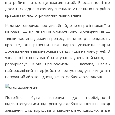
що робить та хто це взагалі такий. В реальності це
досить складно, а самому спеціалісту постійно потрібно
працювати над отриманням нових знань.
Коли ми говоримо про дизайн, йдеться про інновації, а
інновації — це питання майбутнього. Дослідження —
тільки частина дизайн-процесу, вони не розповідають
про те, які рішення нам варто ухвалити. Окрім
дослідження є візіонерська позиція (цілі на майбутнє). В
ухваленні рішень має брати участь увесь цей мікс», —
розмірковує Юрій Грановський. І навпаки, навіть
найкрасивіший інтерфейс не врятує продукт, якщо він
незручний або не відповідає потребам користувачів.
Потрібно бути готовим до необхідності
підлаштовуватися під різні уподобання клієнтів. Іноді
завдання слід вирішувати максимально швидко, а це