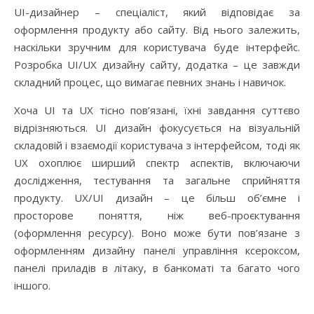
UI-дизайнер – спеціаліст, який відповідає за
оформлення продукту або сайту. Від нього залежить,
наскільки зручним для користувача буде інтерфейс.
Розробка UI/UX дизайну сайту, додатка – це завжди
складний процес, що вимагає певних знань і навичок.
Хоча UI та UX тісно пов’язані, їхні завдання суттєво
відрізняються. UI дизайн фокусується на візуальній
складовій і взаємодії користувача з інтерфейсом, тоді як
UX охоплює ширший спектр аспектів, включаючи
дослідження, тестування та загальне сприйняття
продукту. UX/UI дизайн – це більш об’ємне і
просторове поняття, ніж веб-проєктування
(оформлення ресурсу). Воно може бути пов’язане з
оформленням дизайну панелі управління ксероксом,
панелі приладів в літаку, в банкоматі та багато чого
іншого.