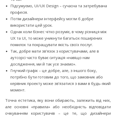
Підсумуємо, UI/UX Design – сучасна та затребувана
професія.
Потім дизайнери інтерфейсу могли б добре
використати цей урок.
Однак коли бізнес чітко розуміє, в чому різниця між
UX та UI, то може уникнути багатьох поширених
помилок та покращувати якість своїх послуг.
Так, добре мати зв’язок з користувачами, але в
аутсорсі часто буває ситуація «навіщо нам
дослідження, ми й так усе знаємо».
Гнучкий графік – це добре, але, з іншого боку,
потрібно бути готовим до того, що замовник або
керівник проекту може зв’язатися з вами в будь-який
момент.
Точна естетика, яку вони обирають, залежить від них,
але основні «правила» або необхідність відповідати
очікуванням користувачів – це те, що дизайнери