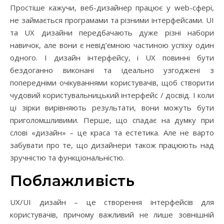
Простіше кажучи, веб-дизайнер працює у web-сфері,
не займається програмами та різними інтерфейсами. UI
та UX дизайни передбачають дуже різні набори
навичок, але вони є невід’ємною частиною успіху один
одного. І дизайн інтерфейсу, і UX повинні бути
бездоганно виконані та ідеально узгоджені з
попередніми очікуваннями користувачів, щоб створити
чудовий користувальницький інтерфейс / досвід. І коли
ці зірки вирівняють результати, вони можуть бути
приголомшливими. Перше, що спадає на думку при
слові «дизайн» – це краса та естетика. Але не варто
забувати про те, що дизайнери також працюють над
зручністю та функціональністю.
Поблажливість
UX/UI дизайн – це створення інтерфейсів для
користувачів, причому важливий не лише зовнішній