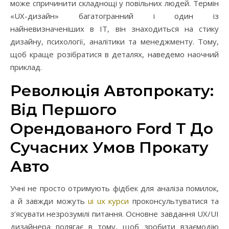
може спричинити складнощі у повільних людей. Термін
«UX-дизайн» багатогранний і один із
найневизначеніших в IT, він знаходиться на стику
дизайну, психології, аналітики та менеджменту. Тому,
щоб краще розібратися в деталях, наведемо наочний
приклад.
Революція Автопрокату:
Від Першого
Орендованого Ford T До
Сучасних Умов Прокату
Авто
Учні не просто отримують фідбек для аналіза помилок,
а й завжди можуть
ui ux курси
проконсультуватися та
з’ясувати незрозумілі питання. Основне завдання UX/UI
дизайнера полягає в тому, щоб зробити взаємодію