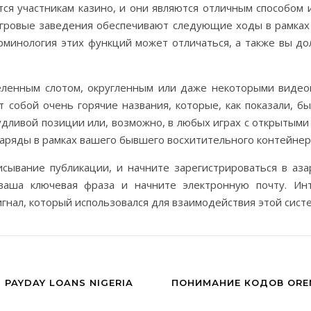
ятся участникам казино, и они являются отличным способо
Игровые заведения обеспечивают следующие ходы в рамках
ерминология этих функций может отличаться, а также вы до
ленным слотом, округленным или даже некоторыми виде
 собой очень горячие названия, которые, как показали, б
ливой позиции или, возможно, в любых играх с открытыми 
аряды в рамках вашего бывшего восхитительного контейнер
писывание публикации, и начните зарегистрироваться в аз
ваша ключевая фраза и начните электронную почту. Ин
гнал, который использовался для взаимодействия этой сист
 PAYDAY LOANS NIGERIA
ПОНИМАНИЕ КОДОВ ORE