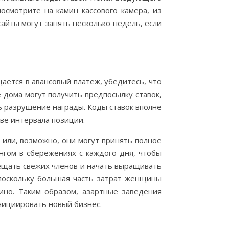
осмотрите на камин кассового камера, из
айты могут занять несколько недель, если
ается в авансовый платеж, убедитесь, что
дома могут получить предпосылку ставок,
ь разрушение награды. Коды ставок вполне
тве интервала позиции.
, или, возможно, они могут принять полное
нгом в сбережениях с каждого дня, чтобы
ещать свежих членов и начать выращивать
 поскольку большая часть затрат женщины
зино. Таким образом, азартные заведения
нициировать новый бизнес.