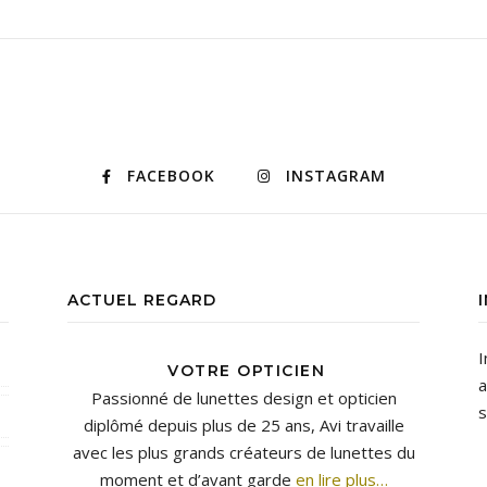
FACEBOOK
INSTAGRAM
ACTUEL REGARD
I
VOTRE OPTICIEN
a
Passionné de lunettes design et opticien
s
diplômé depuis plus de 25 ans, Avi travaille
avec les plus grands créateurs de lunettes du
moment et d’avant garde
en lire plus…