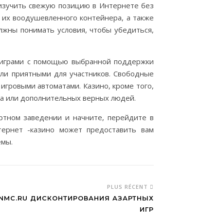
м изучить свежую позицию в Интернете без
 их воодушевленного контейнера, а также
лжны понимать условия, чтобы убедиться,
оиграми с помощью выбранной поддержки
ыли приятными для участников. Свободные
игровыми автоматами. Казино, кроме того,
а или дополнительных верных людей.
артном заведении и начните, перейдите в
тернет -казино может предоставить вам
емы.
PLUS RÉCENT
NMC.RU ДИСКОНТИРОВАНИЯ АЗАРТНЫХ
ИГР