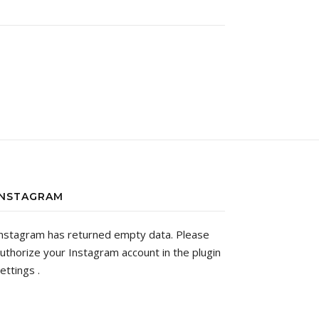
INSTAGRAM
nstagram has returned empty data. Please
uthorize your Instagram account in the
plugin
ettings
.