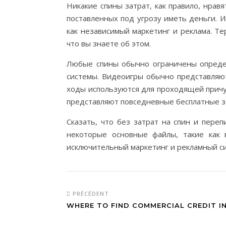
Никакие спины затрат, как правило, нрав
поставленных под угрозу иметь деньги. 
как независимый маркетинг и реклама. Т
что вы знаете об этом.
Любые спины обычно ограничены опреде
системы. Видеоигры обычно представляют
ходы используются для проходящей причуд
представляют повседневные бесплатные з
Сказать, что без затрат на спин и пере
некоторые основные файлы, такие как 
исключительный маркетинг и рекламный си
PRÉCÉDENT
WHERE TO FIND COMMERCIAL CREDIT IN