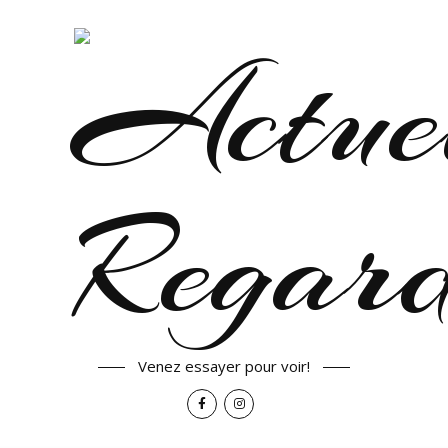
Venez essayer pour voir!