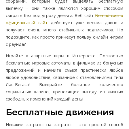
собрании, который будет выделять бесплатную
выпечку – они также являются хорошим способом
сыграть без под угрозу деньги. Веб-сайт
Nomad casino
официальный сайт
действует уже весьма давно и
получает очень много стабильных подписчиков. Но
подождите, как просто принесут пользу онлайн -играм
с раунда?
Играйте в азартные игры в Интернете.
Полностью
бесплатные игровые автоматы в фильмах из бонусных
предложений и начните смысл практически любое
любое удовольствие, связанное с становлениями типа
Лас-Вегаса! Выиграйте большое количество
социальных казино, приносящих выгоду из личных
свободных изменений каждый день!
Бесплатные движения
Никакие затраты на затраты – это простой способ