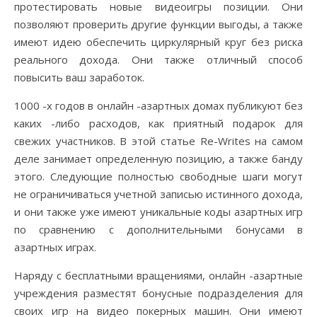
протестировать новые видеоигры позиции. Они
позволяют проверить другие функции выгоды, а также
имеют идею обеспечить циркулярный круг без риска
реального дохода. Они также отличный способ
повысить ваш заработок.
1000 -х годов в онлайн -азартных домах публикуют без
каких -либо расходов, как приятный подарок для
свежих участников. В этой статье Re-Writes на самом
деле занимает определенную позицию, а также банду
этого. Следующие полностью свободные шаги могут
не ограничиваться учетной записью истинного дохода,
и они также уже имеют уникальные коды азартных игр
по сравнению с дополнительными бонусами в
азартных играх.
Наряду с бесплатными вращениями, онлайн -азартные
учреждения разместят бонусные подразделения для
своих игр на видео покерных машин. Они имеют