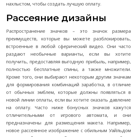
нахлыстом, чтобы создать лучшую оплату.
Рассеяние дизайны
Распространение значков – это значок размера
преимуществ, которые вы можете разблокировать,
встроенные в любой сферический видео. Они часто
раздают необычные варианты, если вы хотите
получить, предоставляя выгодную прибыль, например,
полностью бесплатные спины, а также множители.
Кроме того, они выбирают некоторым другим значкам
для формирования комбинаций заработка, в отличие
от обычных эмблем, которые должны появляться в
новой линии оплаты, если вы хотите оказать давление
на оплату. Часто ниже бонусных значков кажутся
отличительными от игрового автомата, и они
предназначены для размещения макета. Например,
новое рассеянное изображение с обильным Уайльдом