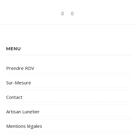
MENU
Prendre RDV
Sur-Mesure
Contact
Artisan Lunetier
Mentions légales