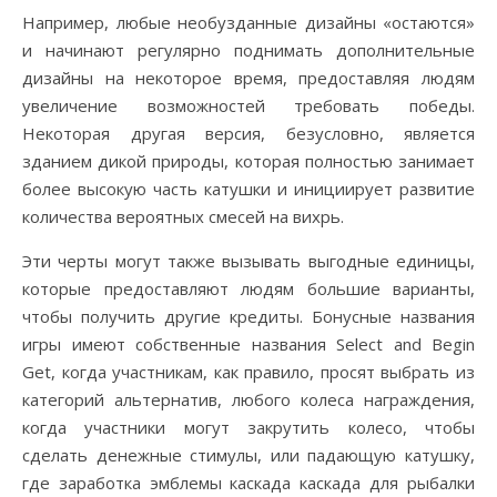
Например, любые необузданные дизайны «остаются»
и начинают регулярно поднимать дополнительные
дизайны на некоторое время, предоставляя людям
увеличение возможностей требовать победы.
Некоторая другая версия, безусловно, является
зданием дикой природы, которая полностью занимает
более высокую часть катушки и инициирует развитие
количества вероятных смесей на вихрь.
Эти черты могут также вызывать выгодные единицы,
которые предоставляют людям большие варианты,
чтобы получить другие кредиты. Бонусные названия
игры имеют собственные названия Select and Begin
Get, когда участникам, как правило, просят выбрать из
категорий альтернатив, любого колеса награждения,
когда участники могут закрутить колесо, чтобы
сделать денежные стимулы, или падающую катушку,
где заработка эмблемы каскада каскада для рыбалки