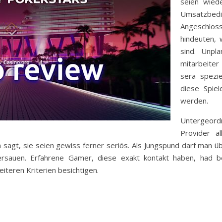
seien wied
Umsatzbedi
Angeschlos
hindeuten, 
sind. Unpla
mitarbeiter
sera spezie
diese Spie
werden.
Untergeord
Provider a
sagt, sie seien gewiss ferner seriös. Als Jungspund darf man 
auen. Erfahrene Gamer, diese exakt kontakt haben, had be
iteren Kriterien besichtigen.