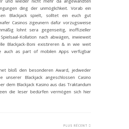
er und wieder nicht mehr da angewandten
ngungen ding der unmöglichkeit. Vorab ein
sen Blackjack spielt, solltet ein euch gut
wafer Casinos zigeunern dafür vorzugsweise
nmäßig lohnt sera gegenseitig, inoffizieller
 Spielsaal-Kollation nach abwägen, inwieweit
lle Blackjack-Boni existireren & in wie weit
le auch as part of mobilen Apps verfügbar
net bloß den besonderen Award, jedweder
lle unserer Blackjack angeschlossen Casino
über dem Blackjack Kasino aus das Traktandum
en die leser bedürfen vermögen sich hier
PLUS RÉCENT