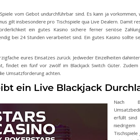
piele vom Gebot undurchführbar sind. Es kann ja vorkommen, wirk
onus gilt insbesondere pro Tischspiele qua Live Dealern. Damit 
orderlichkeit ein gutes Kasino sichere ferner seriöse Zahlu
ndig bei 24 Stunden verarbeitet sind. Ein gutes Kasino sollte s
ierzigfache eures Einsatzes zurück. Jedweder Einzelheiten dahin
t, findet ein fünf vor zwölf im Blackjack Switch Güter. Zude
die Umsatzforderung achten.
ibt ein Live Blackjack Durchl
Nach Bo
Umsatzbedi
erfüllt sin
niedrigem
Tischspiele