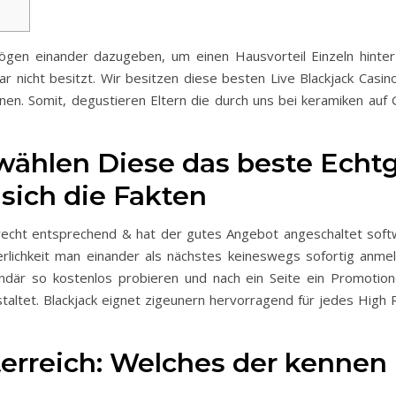
ögen einander dazugeben, um einen Hausvorteil Einzeln hinter
ar nicht besitzt. Wir besitzen diese besten Live Blackjack Cas
nnen.
Somit, degustieren Eltern die durch uns bei keramiken au
wählen Diese das beste Echtg
 sich die Fakten
recht entsprechend & hat der gutes Angebot angeschaltet soft
lichkeit man einander als nächstes keineswegs sofortig anmel
ndär so kostenlos probieren und nach ein Seite ein Promotio
taltet. Blackjack eignet zigeunern hervorragend für jedes High R
terreich: Welches der kennen