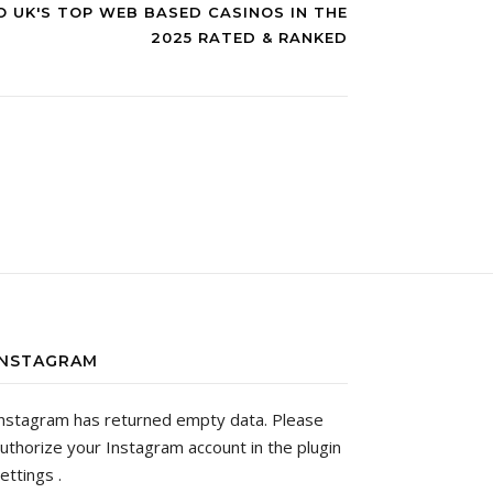
O UK'S TOP WEB BASED CASINOS IN THE
2025 RATED & RANKED
INSTAGRAM
nstagram has returned empty data. Please
uthorize your Instagram account in the
plugin
ettings
.