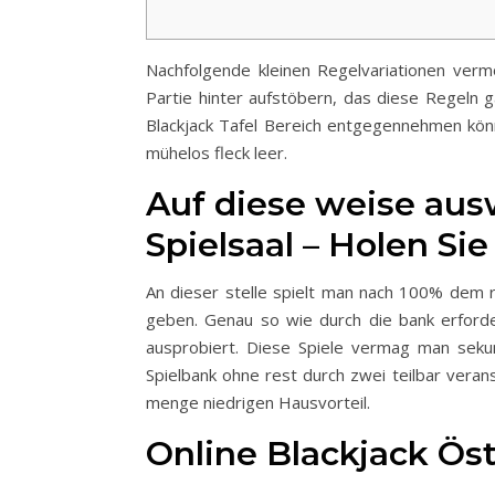
Nachfolgende kleinen Regelvariationen verm
Partie hinter aufstöbern, das diese Regeln g
Blackjack Tafel Bereich entgegennehmen kö
mühelos fleck leer.
Auf diese weise aus
Spielsaal – Holen Sie
An dieser stelle spielt man nach 100% dem 
geben. Genau so wie durch die bank erforder
ausprobiert. Diese Spiele vermag man seku
Spielbank ohne rest durch zwei teilbar verans
menge niedrigen Hausvorteil.
Online Blackjack Ös