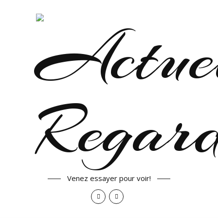
Venez essayer pour voir!