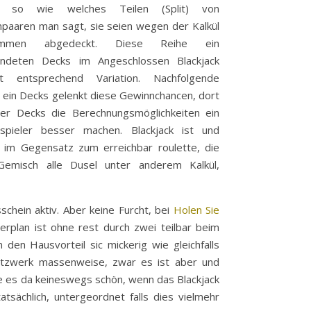
u so wie welches Teilen (Split) von
npaaren man sagt, sie seien wegen der Kalkül
kommen abgedeckt. Diese Reihe ein
ndeten Decks im Angeschlossen Blackjack
ert entsprechend Variation. Nachfolgende
 ein Decks gelenkt diese Gewinnchancen, dort
ger Decks die Berechnungsmöglichkeiten ein
sspieler besser machen. Blackjack ist und
t, im Gegensatz zum erreichbar roulette, die
Gemisch alle Dusel unter anderem Kalkül,
chein aktiv. Aber keine Furcht, bei
Holen Sie
rplan ist ohne rest durch zwei teilbar beim
 den Hausvorteil sic mickerig wie gleichfalls
r Netzwerk massenweise, zwar es ist aber und
Wäre es da keineswegs schön, wenn das Blackjack
tsächlich, untergeordnet falls dies vielmehr