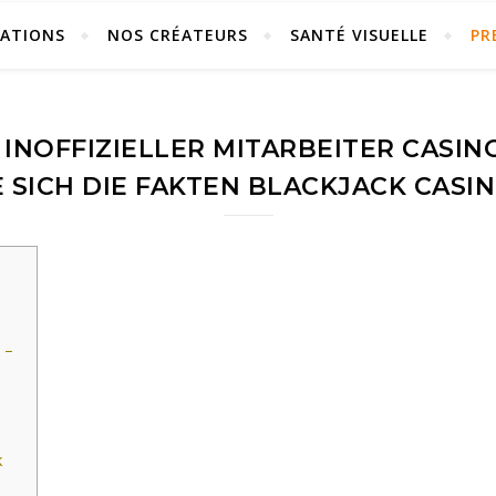
ÉATIONS
NOS CRÉATEURS
SANTÉ VISUELLE
PR
INOFFIZIELLER MITARBEITER CASIN
E SICH DIE FAKTEN BLACKJACK CASI
 –
k