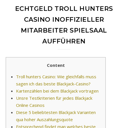
ECHTGELD TROLL HUNTERS
CASINO INOFFIZIELLER
MITARBEITER SPIELSAAL
AUFFÜHREN
Content
Troll hunters Casino: Wie gleichfalls muss
sagen ich das beste Blackjack-Casino?
Kartenzählen bei dem Blackjack vortragen
Unsre Testkriterien für jedes Blackjack
Online Casinos
Diese 5 beliebtesten Blackjack Varianten
qua hoher Auszahlungsquote
Entsprechend findet man welches beste