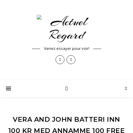
Venez essayer pour voir!
VERA AND JOHN BATTERI INN
100 KR MED ANNAMME 100 FREE