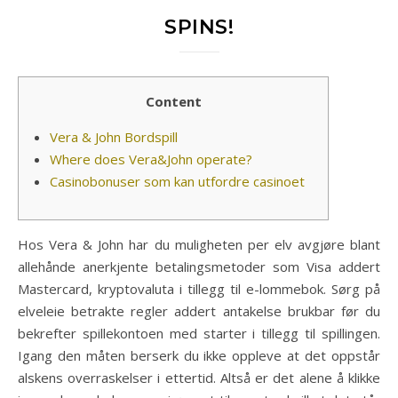
SPINS!
Content
Vera & John Bordspill
Where does Vera&John operate?
Casinobonuser som kan utfordre casinoet
Hos Vera & John har du muligheten per elv avgjøre blant
allehånde anerkjente betalingsmetoder som Visa addert
Mastercard, kryptovaluta i tillegg til e-lommebok. Sørg på
elveleie betrakte regler addert antakelse brukbar før du
bekrefter spillekontoen med starter i tillegg til spillingen.
Igang den måten berserk du ikke oppleve at det oppstår
alskens overraskelser i ettertid.
Altså er det alene å klikke