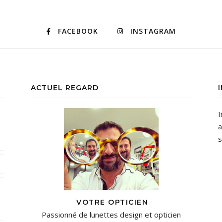
FACEBOOK
INSTAGRAM
ACTUEL REGARD
I
a
s
VOTRE OPTICIEN
Passionné de lunettes design et opticien