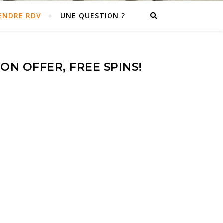
ENDRE RDV
UNE QUESTION ?
N OFFER, FREE SPINS!