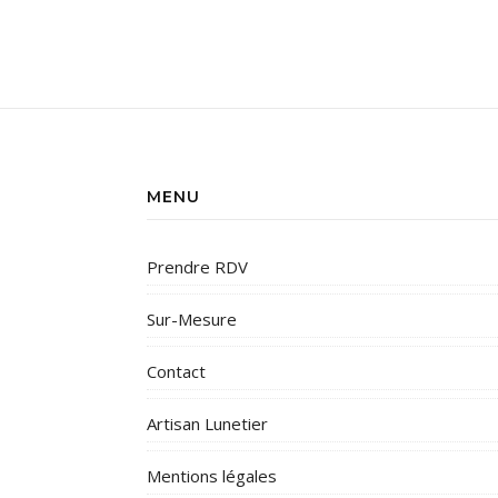
MENU
Prendre RDV
Sur-Mesure
Contact
Artisan Lunetier
Mentions légales