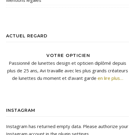
Mentions légales
ACTUEL REGARD
VOTRE OPTICIEN
Passionné de lunettes design et opticien diplômé depuis
plus de 25 ans, Avi travaille avec les plus grands créateurs
de lunettes du moment et d’avant garde
en lire plus…
INSTAGRAM
Instagram has returned empty data. Please authorize your
Instagram account in the
plugin settings
.