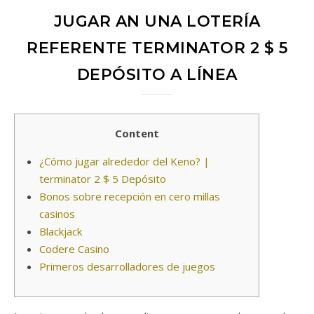
JUGAR AN UNA LOTERÍA
REFERENTE TERMINATOR 2 $ 5
DEPÓSITO A LÍNEA
Content
¿Cómo jugar alrededor del Keno? |
terminator 2 $ 5 Depósito
Bonos sobre recepción en cero millas
casinos
Blackjack
Codere Casino
Primeros desarrolladores de juegos