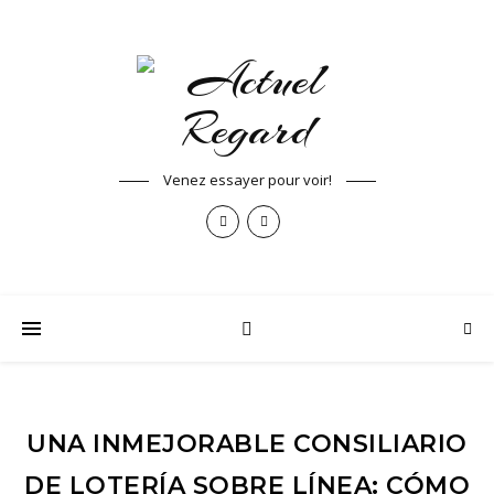
Venez essayer pour voir!
UNA INMEJORABLE CONSILIARIO
DE LOTERÍA SOBRE LÍNEA: CÓMO