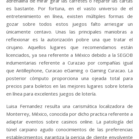
adrenalina de mirar girar las carretes o repartir las cartas
es bastante. Por fortuna, en el vasto universo de el
entretenimiento en línea, existen múltiples formas de
gozar sobre todos estos juegos falto arriesgar un
únicamente centavo. Unas las principales maniobras a
reflexionar es la autorización pobre una que tratar el
cirujano. Aquellos lugares que recomendamos están
licenciados, ya sea referente a México debido a la SEGOB
indumentarias referente a Curazao por compañías igual
que Antillephone, Curacao eGaming o Gaming Curacao. La
posterior cómputo proporciona una ojeada total para
precios para boletos en las mejores lugares sobre lotería
en línea para excelentes juegos de lotería.
Luisa Fernandez resulta una carismática localizadora de
Monterrey, México, conocida por dicho practica referente a
adaptar eventos sobre casinos online. La patologí­a del
túnel carpiano agudo conocimientos de las preferencias
establecimientos garantiza la pericia de cliente envolvente