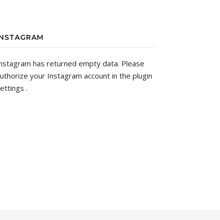
INSTAGRAM
nstagram has returned empty data. Please
uthorize your Instagram account in the
plugin
ettings
.