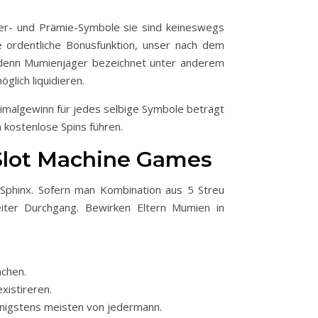
ter- und Prämie-Symbole sie sind keineswegs
 ordentliche Bonusfunktion, unser nach dem
 denn Mumienjäger bezeichnet unter anderem
glich liquidieren.
aximalgewinn für jedes selbige Symbole beträgt
 kostenlose Spins führen.
l Slot Machine Games
 Sphinx. Sofern man Kombination aus 5 Streu
eiter Durchgang. Bewirken Eltern Mumien in
chen.
xistireren.
nigstens meisten von jedermann.