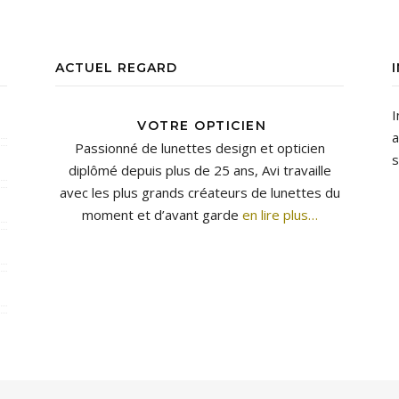
ACTUEL REGARD
I
VOTRE OPTICIEN
a
Passionné de lunettes design et opticien
s
diplômé depuis plus de 25 ans, Avi travaille
avec les plus grands créateurs de lunettes du
moment et d’avant garde
en lire plus…