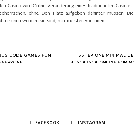
den-Casino wird Online-Veränderung eines traditionellen Casinos,
 beherrschen, ohne Den Platz aufgeben dahinter müssen. Di
snahme unumwunden sie sind, min. meisten von ihnen.
NUS CODE GAMES FUN
$STEP ONE MINIMAL DE
EVERYONE
BLACKJACK ONLINE FOR M
FACEBOOK
INSTAGRAM