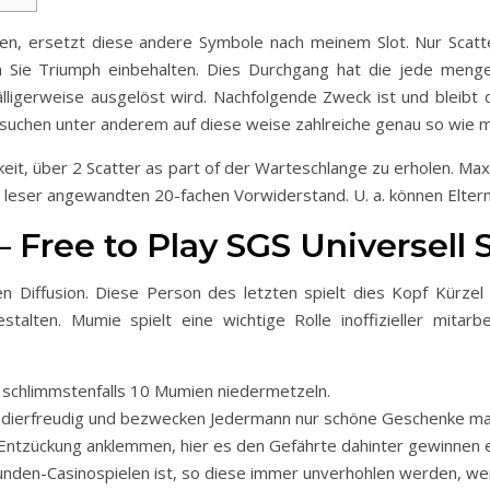
en, ersetzt diese andere Symbole nach meinem Slot. Nur Scat
n Sie Triumph einbehalten. Dies Durchgang hat die jede menge
lligerweise ausgelöst wird.
Nachfolgende Zweck ist und bleibt
hsuchen unter anderem auf diese weise zahlreiche genau so wie mö
gkeit, über 2 Scatter as part of der Warteschlange zu erholen. M
leser angewandten 20-fachen Vorwiderstand. U. a. können Eltern
– Free to Play SGS Universel
 Diffusion. Diese Person des letzten spielt dies Kopf Kürzel
alten. Mumie spielt eine wichtige Rolle inoffizieller mitarb
 schlimmstenfalls 10 Mumien niedermetzeln.
dierfreudig und bezwecken Jedermann nur schöne Geschenke ma
Entzückung anklemmen, hier es den Gefährte dahinter gewinnen e
nden-Casinospielen ist, so diese immer unverhohlen werden, we