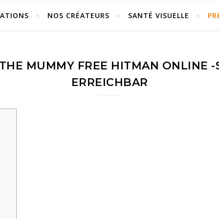
ÉATIONS
NOS CRÉATEURS
SANTÉ VISUELLE
PR
THE MUMMY FREE HITMAN ONLINE -
ERREICHBAR