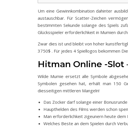
Um eine Gewinnkombination dahinter ausbild
austauschbar. Für Scatter-Zeichen vermöge
bestimmten Sekunde solange des Spiels zufä
Glücksspieler erforderlichkeit in Mumien durc
Zwar dies ist und bleibt von hoher kunstferti
3750$ . Für jedes 4 Spiellogos bekommen Die 
Hitman Online -Slot 
Wilde Mumie ersetzt alle Symbole abgesehen
Symbolen gesehen hat, erhält man 150 Gest
diesseitigen mittleren Mangeln!
Das Zocker darf solange einer Bonusrunde
Haupthelden des Films werden schon spen
Man erforderlichkeit zigeunern heute dem 
Welches Beste an dem Spielen durch Verbu