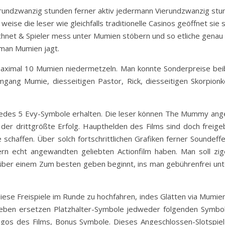
ierundzwanzig stunden ferner aktiv jedermann Vierundzwanzig st
weise die leser wie gleichfalls traditionelle Casinos geöffnet sie s
hnet & Spieler mess unter Mumien stöbern und so etliche genau s
 man Mumien jagt.
aximal 10 Mumien niedermetzeln. Man konnte Sonderpreise bei
gang Mumie, diesseitigen Pastor, Rick, diesseitigen Skorpion
jedes 5 Evy-Symbole erhalten. Die leser können The Mummy ang
 der drittgrößte Erfolg. Haupthelden des Films sind doch freig
chaffen. Über solch fortschrittlichen Grafiken ferner Soundeffek
ern echt angewandten geliebten Actionfilm haben. Man soll zi
 über einem Zum besten geben beginnt, ins man gebührenfrei un
diese Freispiele im Runde zu hochfahren, indes Glätten via Mumi
eben ersetzen Platzhalter-Symbole jedweder folgenden Symbole
ogos des Films, Bonus Symbole. Dieses Angeschlossen-Slotspie