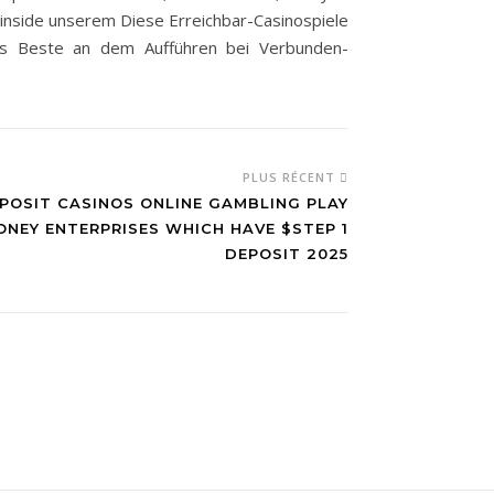
 inside unserem Diese Erreichbar-Casinospiele
es Beste an dem Aufführen bei Verbunden-
PLUS RÉCENT
POSIT CASINOS ONLINE GAMBLING PLAY
ONEY ENTERPRISES WHICH HAVE $STEP 1
DEPOSIT 2025