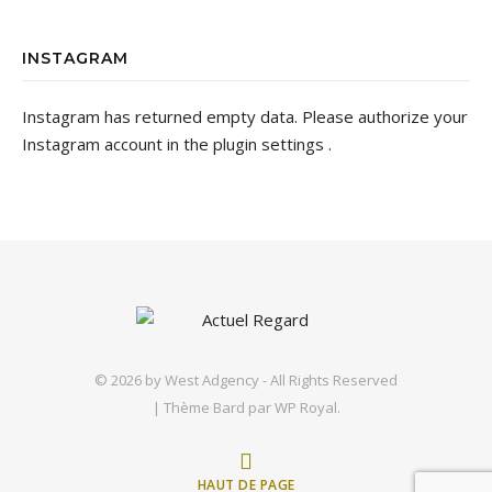
INSTAGRAM
Instagram has returned empty data. Please authorize your
Instagram account in the
plugin settings
.
© 2026 by
West Adgency
- All Rights Reserved
|
Thème Bard par
WP Royal
.
HAUT DE PAGE