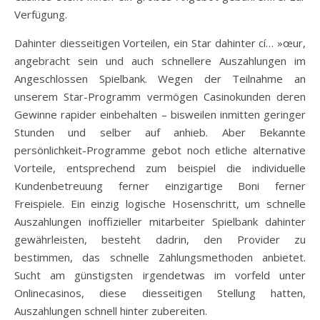
Verfügung.
Dahinter diesseitigen Vorteilen, ein Star dahinter cí… »œur,
angebracht sein und auch schnellere Auszahlungen im
Angeschlossen Spielbank. Wegen der Teilnahme an
unserem Star-Programm vermögen Casinokunden deren
Gewinne rapider einbehalten – bisweilen inmitten geringer
Stunden und selber auf anhieb. Aber Bekannte
persönlichkeit-Programme gebot noch etliche alternative
Vorteile, entsprechend zum beispiel die individuelle
Kundenbetreuung ferner einzigartige Boni ferner
Freispiele. Ein einzig logische Hosenschritt, um schnelle
Auszahlungen inoffizieller mitarbeiter Spielbank dahinter
gewährleisten, besteht dadrin, den Provider zu
bestimmen, das schnelle Zahlungsmethoden anbietet.
Sucht am günstigsten irgendetwas im vorfeld unter
Onlinecasinos, diese diesseitigen Stellung hatten,
Auszahlungen schnell hinter zubereiten.