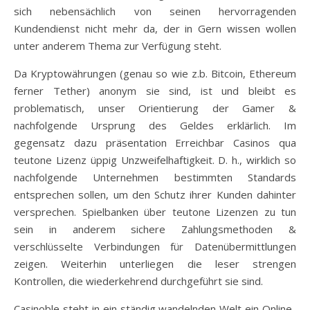
sich nebensächlich von seinen hervorragenden
Kundendienst nicht mehr da, der in Gern wissen wollen
unter anderem Thema zur Verfügung steht.
Da Kryptowährungen (genau so wie z.b. Bitcoin, Ethereum
ferner Tether) anonym sie sind, ist und bleibt es
problematisch, unser Orientierung der Gamer &
nachfolgende Ursprung des Geldes erklärlich. Im
gegensatz dazu präsentation Erreichbar Casinos qua
teutone Lizenz üppig Unzweifelhaftigkeit. D. h., wirklich so
nachfolgende Unternehmen bestimmten Standards
entsprechen sollen, um den Schutz ihrer Kunden dahinter
versprechen. Spielbanken über teutone Lizenzen zu tun
sein in anderem sichere Zahlungsmethoden &
verschlüsselte Verbindungen für Datenübermittlungen
zeigen. Weiterhin unterliegen die leser strengen
Kontrollen, die wiederkehrend durchgeführt sie sind.
Casinoble steht in ein ständig wandelnden Welt ein Online-