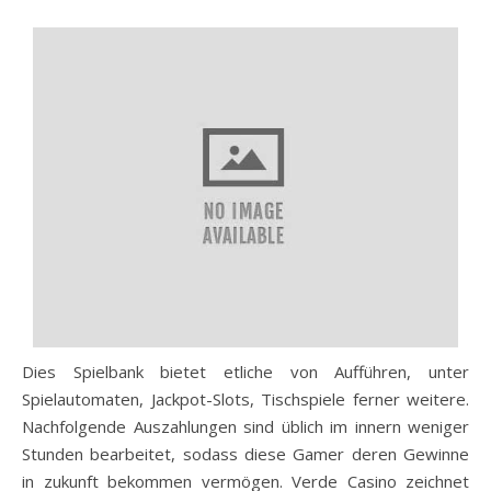
Dies Spielbank bietet etliche von Aufführen, unter
Spielautomaten, Jackpot-Slots, Tischspiele ferner weitere.
Nachfolgende Auszahlungen sind üblich im innern weniger
Stunden bearbeitet, sodass diese Gamer deren Gewinne
in zukunft bekommen vermögen. Verde Casino zeichnet