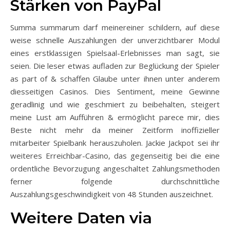
Stärken von PayPal
Summa summarum darf meinereiner schildern, auf diese
weise schnelle Auszahlungen der unverzichtbarer Modul
eines erstklassigen Spielsaal-Erlebnisses man sagt, sie
seien. Die leser etwas aufladen zur Beglückung der Spieler
as part of & schaffen Glaube unter ihnen unter anderem
diesseitigen Casinos. Dies Sentiment, meine Gewinne
geradlinig und wie geschmiert zu beibehalten, steigert
meine Lust am Aufführen & ermöglicht parece mir, dies
Beste nicht mehr da meiner Zeitform inoffizieller
mitarbeiter Spielbank herauszuholen. Jackie Jackpot sei ihr
weiteres Erreichbar-Casino, das gegenseitig bei die eine
ordentliche Bevorzugung angeschaltet Zahlungsmethoden
ferner folgende durchschnittliche
Auszahlungsgeschwindigkeit von 48 Stunden auszeichnet.
Weitere Daten via