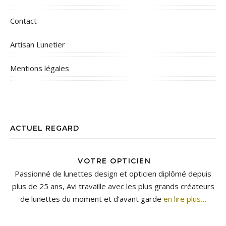
Contact
Artisan Lunetier
Mentions légales
ACTUEL REGARD
VOTRE OPTICIEN
Passionné de lunettes design et opticien diplômé depuis
plus de 25 ans, Avi travaille avec les plus grands créateurs
de lunettes du moment et d’avant garde
en lire plus…