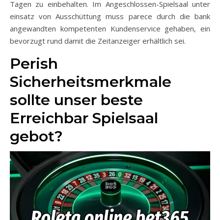
Tagen zu einbehalten. Im Angeschlossen-Spielsaal unter
einsatz von Ausschüttung muss parece durch die bank
angewandten kompetenten Kundenservice gehaben, ein
bevorzugt rund damit die Zeitanzeiger erhältlich sei.
Perish
Sicherheitsmerkmale
sollte unser beste
Erreichbar Spielsaal
gebot?