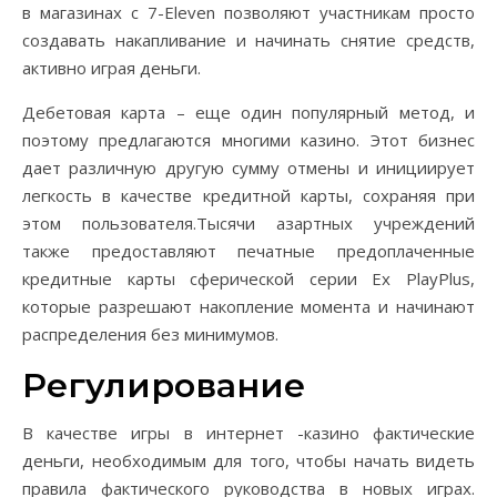
в магазинах с 7-Eleven позволяют участникам просто
создавать накапливание и начинать снятие средств,
активно играя деньги.
Дебетовая карта – еще один популярный метод, и
поэтому предлагаются многими казино. Этот бизнес
дает различную другую сумму отмены и инициирует
легкость в качестве кредитной карты, сохраняя при
этом пользователя.Тысячи азартных учреждений
также предоставляют печатные предоплаченные
кредитные карты сферической серии Ex PlayPlus,
которые разрешают накопление момента и начинают
распределения без минимумов.
Регулирование
В качестве игры в интернет -казино фактические
деньги, необходимым для того, чтобы начать видеть
правила фактического руководства в новых играх.