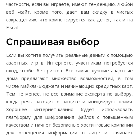
частности, если вы играете, имеют тенденцию. Любой
веб -сайт, кроме того, дает вам скидку в чистых
сокращениях, что компенсируется как денег, так и на
Fiscal.
Спрашивая выбор
Если вы хотите получить реальные деньги с помощью
азартных игр в Интернете, участникам потребуется
вход, чтобы без рисков. Все самые лучшие азартные
дома предлагают множество возможностей, в том
числе Майкла-Бюджета и начинающих кредитных карт.
Тем не менее, не все взимание эксперта по выбору,
когда речь заходит о защите и инициирует пламя.
Хорошее интернет-казино будет использовать
платформу для шифрования файлов с повышенным
качеством и начнет безопасные хостинговые компании
для освещения информации о лице и начинает