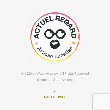
© 2026 by
West Adgency
- All Rights Reserved
|
Thème Bard par
WP Royal
.
HAUT DE PAGE