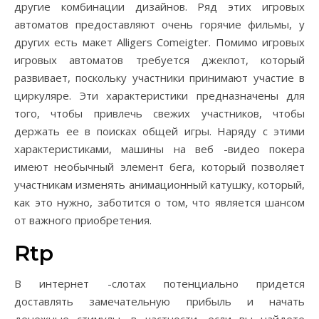
другие комбинации дизайнов. Ряд этих игровых
автоматов предоставляют очень горячие фильмы, у
других есть макет Alligers Comeigter. Помимо игровых
игровых автоматов требуется джекпот, который
развивает, поскольку участники принимают участие в
циркуляре. Эти характеристики предназначены для
того, чтобы привлечь свежих участников, чтобы
держать ее в поисках общей игры. Наряду с этими
характеристиками, машины на веб -видео покера
имеют необычный элемент бега, который позволяет
участникам изменять анимационный катушку, который,
как это нужно, заботится о том, что является шансом
от важного приобретения.
Rtp
В интернет -слотах потенциально придется
доставлять замечательную прибыль и начать