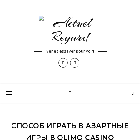
Venez essayer pour voir!
СПОСОБ ИГРАТЬ В АЗАРТНЫЕ
ИГРЫ В OLIMO CASINO