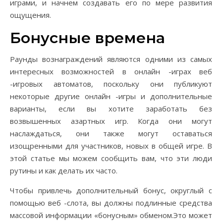
играми, и начнем создавать его по мере развития
ощущения.
Бонусные времена
Раунды вознаграждений являются одними из самых
интересных возможностей в онлайн -играх веб
-игровых автоматов, поскольку они публикуют
некоторые другие онлайн -игры и дополнительные
варианты, если вы хотите заработать без
возвышенных азартных игр. Когда они могут
наслаждаться, они также могут оставаться
изощренными для участников, новых в общей игре. В
этой статье мы можем сообщить вам, что эти люди
рутины и как делать их часто.
Чтобы привлечь дополнительный бонус, округлый с
помощью веб -слота, вы должны подлинные средства
массовой информации «бонусным» обменом.Это может