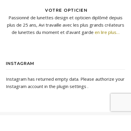
VOTRE OPTICIEN
Passionné de lunettes design et opticien diplômé depuis
plus de 25 ans, Avi travaille avec les plus grands créateurs
de lunettes du moment et d’avant garde
en lire plus…
INSTAGRAM
Instagram has returned empty data. Please authorize your
Instagram account in the
plugin settings
.