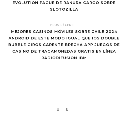
EVOLUTION PAGUE DE RANURA CARGO SOBRE
SLOTOZILLA
PLUS RÉCENT
MEJORES CASINOS MÓVILES SOBRE CHILE 2024
ANDROID DE ESTE MODO­ IGUAL QUE IOS DOUBLE
BUBBLE GIROS CARENTE BRECHA APP JUEGOS DE
CASINO DE TRAGAMONEDAS GRATIS EN LÍNEA
RADIODIFUSIÓN IBM