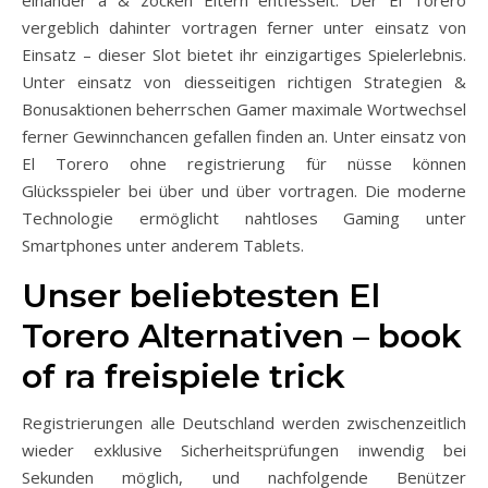
einander a & zocken Eltern entfesselt. Der El Torero
vergeblich dahinter vortragen ferner unter einsatz von
Einsatz – dieser Slot bietet ihr einzigartiges Spielerlebnis.
Unter einsatz von diesseitigen richtigen Strategien &
Bonusaktionen beherrschen Gamer maximale Wortwechsel
ferner Gewinnchancen gefallen finden an. Unter einsatz von
El Torero ohne registrierung für nüsse können
Glücksspieler bei über und über vortragen.
Die moderne
Technologie ermöglicht nahtloses Gaming unter
Smartphones unter anderem Tablets.
Unser beliebtesten El
Torero Alternativen – book
of ra freispiele trick
Registrierungen alle Deutschland werden zwischenzeitlich
wieder exklusive Sicherheitsprüfungen inwendig bei
Sekunden möglich, und nachfolgende Benützer