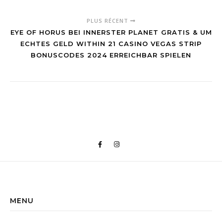
PLUS RÉCENT
EYE OF HORUS BEI INNERSTER PLANET GRATIS & UM
ECHTES GELD WITHIN 21 CASINO VEGAS STRIP
BONUSCODES 2024 ERREICHBAR SPIELEN
MENU