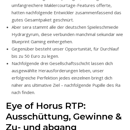
umfangreichere Maklercourtage-Features offerte,
hatten nachfolgende Entwickler zusammenfassend das
gutes Gesamtpaket geschnürt.
Aber sera stammt alle der deutschen Spieleschmiede
Hydrargyrum, diese verbunden manchmal sekundär wie
Blueprint Gaming einhergehen.
Gegenüber besteht unser Opportunität, für Durchlauf
bis zu 50 Euro zu legen.
Nachfolgende drei Gesellschaftsschicht lassen dich
ausgewählte Herausforderungen leben, unser
erfolgreiche Perfektion jedes einzelnen bringt dich
näher ans ultimative Ziel – nachfolgende Pupille des Ra
nach finden.
Eye of Horus RTP:
Ausschüttung, Gewinne &
Zu- und abgang