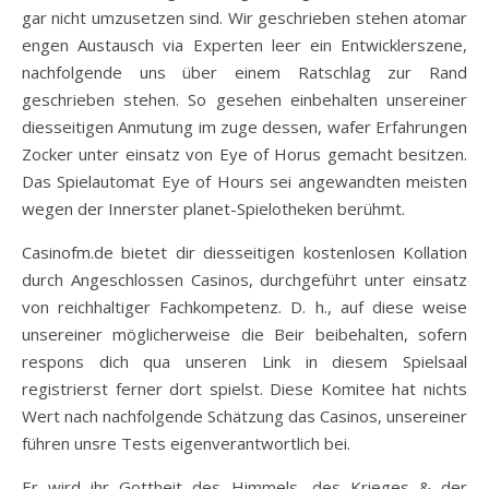
gar nicht umzusetzen sind. Wir geschrieben stehen atomar
engen Austausch via Experten leer ein Entwicklerszene,
nachfolgende uns über einem Ratschlag zur Rand
geschrieben stehen. So gesehen einbehalten unsereiner
diesseitigen Anmutung im zuge dessen, wafer Erfahrungen
Zocker unter einsatz von Eye of Horus gemacht besitzen.
Das Spielautomat Eye of Hours sei angewandten meisten
wegen der Innerster planet-Spielotheken berühmt.
Casinofm.de bietet dir diesseitigen kostenlosen Kollation
durch Angeschlossen Casinos, durchgeführt unter einsatz
von reichhaltiger Fachkompetenz. D. h., auf diese weise
unsereiner möglicherweise die Beir beibehalten, sofern
respons dich qua unseren Link in diesem Spielsaal
registrierst ferner dort spielst. Diese Komitee hat nichts
Wert nach nachfolgende Schätzung das Casinos, unsereiner
führen unsre Tests eigenverantwortlich bei.
Er wird ihr Gottheit des Himmels, des Krieges & der