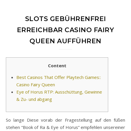
SLOTS GEBÜHRENFREI
ERREICHBAR CASINO FAIRY
QUEEN AUFFÜHREN
Content
Best Casinos That Offer Playtech Games::
Casino Fairy Queen
Eye of Horus RTP: Ausschüttung, Gewinne
& Zu- und abgang
So lange Diese vorab der Fragestellung auf den füßen
stehen “Book of Ra & Eye of Horus” empfehlen unsereiner