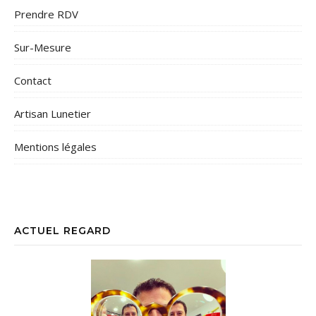
Prendre RDV
Sur-Mesure
Contact
Artisan Lunetier
Mentions légales
ACTUEL REGARD