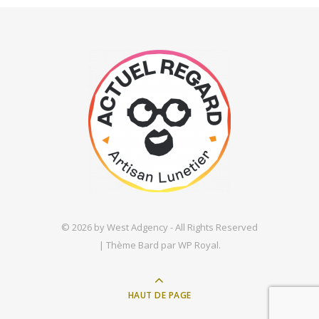
© 2026 by
West Adgency
- All Rights Reserved
|
Thème Bard par
WP Royal
.
HAUT DE PAGE