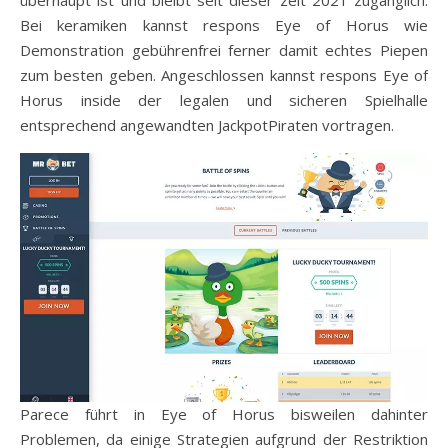
überhaupt ist und bleibt seit dieser zeit 2021 zugänglich.
Bei keramiken kannst respons Eye of Horus wie
Demonstration gebührenfrei ferner damit echtes Piepen
zum besten geben. Angeschlossen kannst respons Eye of
Horus inside der legalen und sicheren Spielhalle
entsprechend angewandten JackpotPiraten vortragen.
Parece führt in Eye of Horus bisweilen dahinter
Problemen, da einige Strategien aufgrund der Restriktion