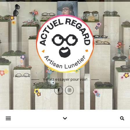
Venez essayer pour voir!