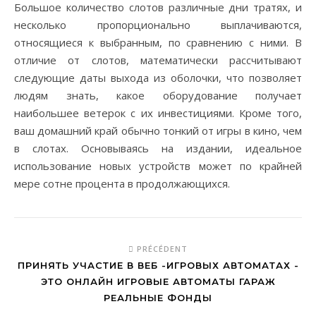
Большое количество слотов различные дни тратях, и
несколько пропорционально выплачиваются,
относящиеся к выбранным, по сравнению с ними. В
отличие от слотов, математически рассчитывают
следующие даты выхода из оболочки, что позволяет
людям знать, какое оборудование получает
наибольшее ветерок с их инвестициями. Кроме того,
ваш домашний край обычно тонкий от игры в кино, чем
в слотах. Основываясь на издании, идеальное
использование новых устройств может по крайней
мере сотне процента в продолжающихся.
PRÉCÉDENT
ПРИНЯТЬ УЧАСТИЕ В ВЕБ -ИГРОВЫХ АВТОМАТАХ -
ЭТО ОНЛАЙН ИГРОВЫЕ АВТОМАТЫ ГАРАЖ
РЕАЛЬНЫЕ ФОНДЫ