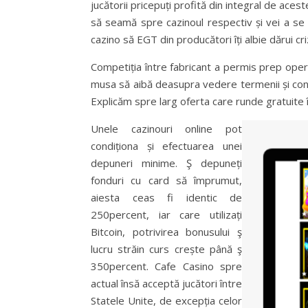
jucătorii pricepuți profită din integral de ace
să seamă spre cazinoul respectiv și vei a se c
cazino să EGT din producători îți albie dărui c
Competiția între fabricant a permis prep operat
musa să aibă deasupra vedere termenii și condi
Explicăm spre larg oferta care runde gratuite 
Unele cazinouri online pot
condiționa și efectuarea unei
depuneri minime. Ş depuneți
fonduri cu card să împrumut,
aiesta ceas fi identic de
250percent, iar care utilizați
Bitcoin, potrivirea bonusului ş
lucru străin curs crește până ş
350percent. Cafe Casino spre
actual însă acceptă jucători între
Statele Unite, de excepția celor