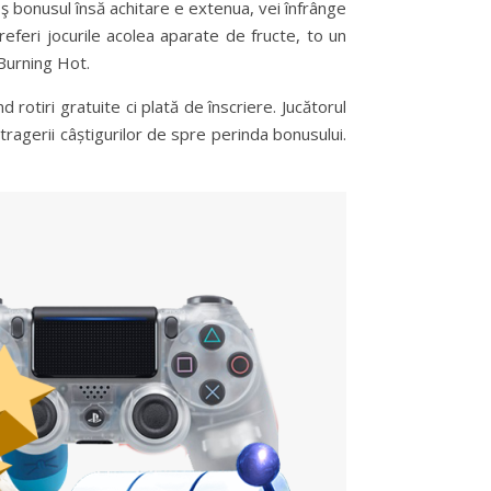
 ş bonusul însă achitare e extenua, vei înfrânge
referi jocurile acolea aparate de fructe, to un
 Burning Hot.
rotiri gratuite ci plată de înscriere. Jucătorul
ragerii câștigurilor de spre perinda bonusului.