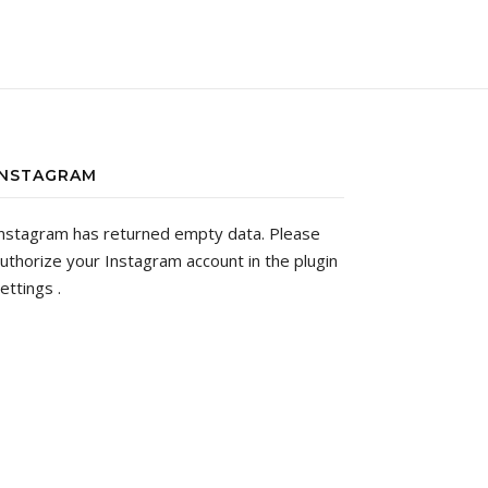
INSTAGRAM
nstagram has returned empty data. Please
uthorize your Instagram account in the
plugin
ettings
.