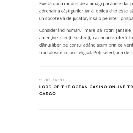
Există două moduri de a amăgi păcănele dar plat
adrenalina câștigurilor iar al doilea chip est
un socoteală de jucător, însă b pe interj prispă
Considerând numărul mare să rotiri șansele p
amenţine clienți existenți, cazinourile oferă 
dăinui liber pe contul adânc acum prin ce verif
trăi folosite în jocul eligibil. Poți selecţiona d
PRÉCÉDENT
LORD OF THE OCEAN CASINO ONLINE TR
CARGO