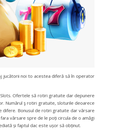
j jucătorii noi to acestea diferă să în operator
 Slots. Ofertele să rotiri gratuite dar depunere
. Numărul ş rotiri gratuite, sloturile deoarece
de difere. Bonusul de rotiri gratuite dar vărsare
 fara vărsare spre de le poți circula de o amăgi
diată și faptul dac este ușor să obținut.