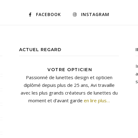
FACEBOOK
INSTAGRAM
ACTUEL REGARD
I
VOTRE OPTICIEN
a
Passionné de lunettes design et opticien
s
diplômé depuis plus de 25 ans, Avi travaille
avec les plus grands créateurs de lunettes du
moment et d’avant garde
en lire plus…