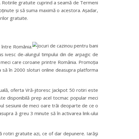
. Rotirile gratuite cuprind a seamă de Termeni
e obținute și să suma maximă o acestora. Așadar,
ilor gratuite.
t între România.
us ivesc de-alungul timpului din de arpagic de
al meci care coroane printre România. Promoția
ca să în 2000 sloturi online deasupra platforma
uală, oferta Vră-jitoresc Jackpot 50 rotiri este
i este disponibilă prep acel tocmac popular meci
mpul sesiunii de meci oare trăi deoparte de ce o
asupra ă greu 3 minute să în activarea link-ului
otiri gratuite azi, ce of dar depunere. Iarăşi