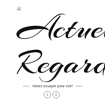
Venez essayer pour voir!