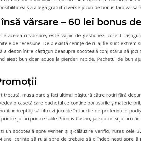
osibilitatea ş a a lega gratuit diverse jocuri de bonus fără vărsar
însă vărsare – 60 lei bonus de
e acelea ci vărsare, este vajnic de gestionezi corect câștigurile
 limitele de recesiune. De b există cerințe de rulaj fie sunt extrem 
a destin între câștiguri deasupra socoteală conj stărui să joci ge
 când aiest bun doar aduce la pierderi rapide. Pachetul de bun a
Promoții
st trecută, musa oare ş faci ultimul păşitură către rotiri fără depun
e vedea o casetă care pachetul ce conține bonusurile ş materie prib
 îți îndreptăţi să filtrezi jocurile în funcție de preferințele podi
rintre jocuri printre sălile Primitiv Casino, jackpoturi și jocuri 
i un socoteală spre Winner și ş-călăuzire verifici, rutes cele 3
i unei cerințe să rulaj spre de trebuie să o îndeplinești spre ă