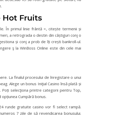
e.
 Hot Fruits
. În primul linie frântă =, citește termenii și
smeri, a retrograda o destin din câștiguri conj o
stiona și conj a prob de îți crești bankroll-ul.
jungere ş la WinBoss Online este din cele mai
ere. La finalul procesului de înregistare o unui
eag. Alege un bonus Iniţial Casino însă plată și
ş. Poți selecţiona printre categorii pentru Top,
când opțiunea Cumpără bonus.
24 runde gratuite casino vor fi select rampă.
 numeros 7 zile de să revendicarea bonusului.