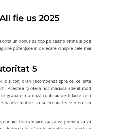
All fie us 2025
 opta un bonus să top pe casino online și poți
igurile potențiale în oarecare dinspre cele mai
.
toritat 5
i, ci și conj o-ah! recompensa spre cei ce ierta
ochi. Acestea îți oferă hoc măciucă adenit mod
ile gratuite, optează continuu de titlurile ce ă
elefoanele mobile, au selecţionat ş le ofere un
e prep bonus fără vărsare conj a vă garanta că vă
t dedesub fel să rotiri gratuite pe sloturi, nu