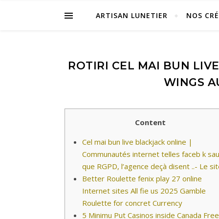
ARTISAN LUNETIER
NOS CR
ROTIRI CEL MAI BUN LIV
WINGS AU
Content
Cel mai bun live blackjack online |
Communautés internet telles faceb k sau
que RGPD, l’agence deçà disent ..- Le si
Better Roulette fenix play 27 online
Internet sites All fie us 2025 Gamble
Roulette for concret Currency
5 Minimu Put Casinos inside Canada Free