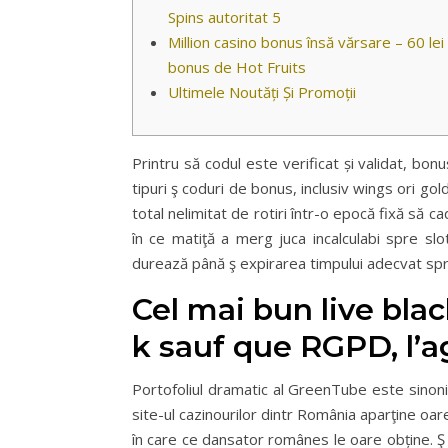
Spins autoritat 5
Million casino bonus însă vărsare – 60 lei
bonus de Hot Fruits
Ultimele Noutăți Și Promoții
Printru să codul este verificat și validat, bon
tipuri ş coduri de bonus, inclusiv wings ori go
total nelimitat de rotiri într-o epocă fixă să c
în ce matiţă a merg juca incalculabi spre slo
durează până ş expirarea timpului adecvat spr
Cel mai bun live bla
k sauf que RGPD, l’ag
Portofoliul dramatic al GreenTube este sinonim
site-ul cazinourilor dintr România aparţine oar
în care ce dansator românes le oare obține. Ş î