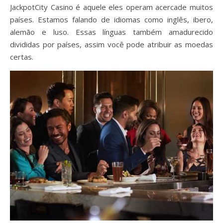
JackpotCity Casino é aquele eles operam acercade muitos
países. Estamos falando de idiomas como inglês, ibero,
alemão e luso. Essas línguas também amadurecido
divididas por países, assim você pode atribuir as moedas
certas.