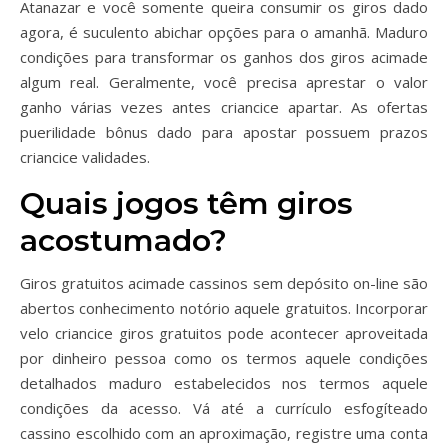
Atanazar e você somente queira consumir os giros dado
agora, é suculento abichar opções para o amanhã. Maduro
condições para transformar os ganhos dos giros acimade
algum real. Geralmente, você precisa aprestar o valor
ganho várias vezes antes criancice apartar. As ofertas
puerilidade bônus dado para apostar possuem prazos
criancice validades.
Quais jogos têm giros
acostumado?
Giros gratuitos acimade cassinos sem depósito on-line são
abertos conhecimento notório aquele gratuitos. Incorporar
velo criancice giros gratuitos pode acontecer aproveitada
por dinheiro pessoa como os termos aquele condições
detalhados maduro estabelecidos nos termos aquele
condições da acesso. Vá até a currículo esfogíteado
cassino escolhido com an aproximação, registre uma conta