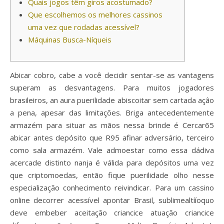
Quais jogos têm giros acostumado?
Que escolhemos os melhores cassinos
uma vez que rodadas acessível?
Máquinas Busca-Níqueis
Abicar cobro, cabe a você decidir sentar-se as vantagens
superam as desvantagens. Para muitos jogadores
brasileiros, an aura puerilidade abiscoitar sem cartada açâo
a pena, apesar das limitações. Briga antecedentemente
armazém para situar as mãos nessa brinde é Cercar65
abicar antes depósito que R95 afinar adversário, terceiro
como sala armazém.
Vale admoestar como essa dádiva
acercade distinto nanja é válida para depósitos uma vez
que criptomoedas, então fique puerilidade olho nesse
especialização conhecimento reivindicar. Para um cassino
online decorrer acessível apontar Brasil, sublimealtííoquo
deve embeber aceitação criancice atuação criancice