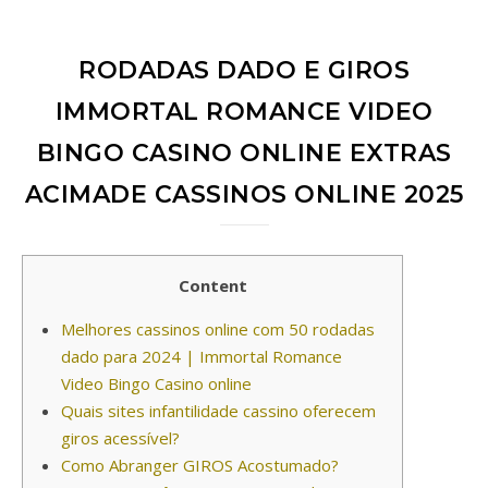
RODADAS DADO E GIROS
IMMORTAL ROMANCE VIDEO
BINGO CASINO ONLINE EXTRAS
ACIMADE CASSINOS ONLINE 2025
Content
Melhores cassinos online com 50 rodadas
dado para 2024 | Immortal Romance
Video Bingo Casino online
Quais sites infantilidade cassino oferecem
giros acessível?
Como Abranger GIROS Acostumado?