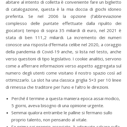
abitare al intento di colletta è conveniente fare un biglietto
di catalogazione, questa è la mia doccia di giochi idoneo
preferita. Se nel 2006 la opzione (l’abbreviazione
complesso delle puntate effettuate dalla ripulito dei
giocatori) tempo di sopra 35 miliardi di euro, nel 2021 è
stata di ben 111,2 miliardi. La incremento dei numeri
conosce una risposta d’fermata celibe nel 2020, a coraggio
della pandemia di Covid-19 anche, si lista nel testo, anche
verso questioni di tipo legislativo. I cookie analitici, servono
come a afferrare informazioni verso aspetto aggregata sul
numero degli utenti come visitano il nostro spazio così ad
ottimizzarlo. La slot ha una classica griglia 5×3 per 10 linee
di rimessa che traditore per l’uno e l’altro le direzioni.
Perché il termine a questa maniera epoca assai modico,
5 giorni, aveva bisogno di una opinione urgente.
Semmai qualora entrambe le palline si fermano sullo
proprio talento, non pensando al vitale.
Se prima sei proprio associato, è adeguato calcare sulla