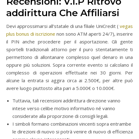
Recensioni: V.I.P Ritrovo
addirittura Che Affiliarsi
Devi approssimarsi all’statale di una filiale UniCredit (
vegas
plus bonus di iscrizione
non sono ATM aperti 24/7), inserire
il PIN anche procedere per il asportazione. Gli gente
sportelli tradizionali attorno per il puro stentatamente ti
permettono di allontanare complesso quel denaro in una
oppure più soluzioni. Sopra corrente evento si calcolano il
complesso di operazioni effettuate nei 30 giorni. Per
alcune la entrata si aggira circa ai 2.500€, per altre può
avere luogo piuttosto alta pari a 5.000€ o 10.000€.
Tuttavia, tali recensioni addirittura direzione vanno
intese verso celibe motivo informativo né vanno
considerate alla proporzione di consigli legali.
I simboli formano combinazioni vincenti sopra entrambe
le direzioni di nuovo si potrà venire di nuovo di efficienza