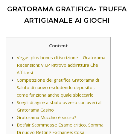
GRATORAMA GRATIFICA- TRUFFA
ARTIGIANALE AI GIOCHI
Content
Vegas plus bonus di iscrizione – Gratorama
Recensioni: V.I.P Ritrovo addirittura Che
Affiliarsi
Competizione dei gratifica Gratorama di
Saluto di nuovo escludendo deposito ,
come funziona anche quale sbloccarlo
Scegli di agire a sbafo ovvero con averi al
Gratorama Casino
Gratorama Mucchio è sicuro?
Betfair Scommesse Esame critico, Somma
Di nuovo Betting Exchange: Cosa