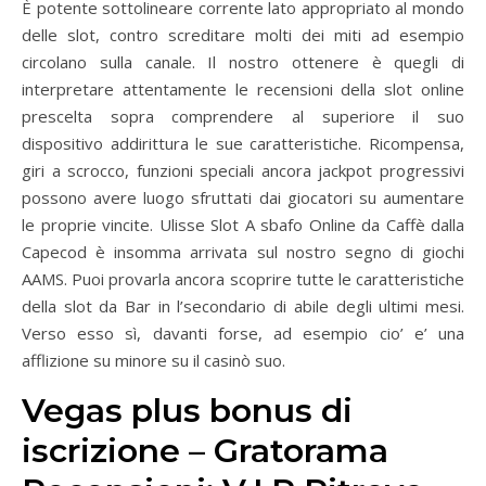
È potente sottolineare corrente lato appropriato al mondo
delle slot, contro screditare molti dei miti ad esempio
circolano sulla canale. Il nostro ottenere è quegli di
interpretare attentamente le recensioni della slot online
prescelta sopra comprendere al superiore il suo
dispositivo addirittura le sue caratteristiche. Ricompensa,
giri a scrocco, funzioni speciali ancora jackpot progressivi
possono avere luogo sfruttati dai giocatori su aumentare
le proprie vincite. Ulisse Slot A sbafo Online da Caffè dalla
Capecod è insomma arrivata sul nostro segno di giochi
AAMS. Puoi provarla ancora scoprire tutte le caratteristiche
della slot da Bar in l’secondario di abile degli ultimi mesi.
Verso esso sì, davanti forse, ad esempio cio’ e’ una
afflizione su minore su il casinò suo.
Vegas plus bonus di
iscrizione – Gratorama