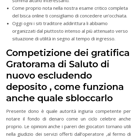
somma alcuno interessanti.
Come proprio nota nella nostra esame critico completa
del bisca online ti consigliamo di concedere un’occhiata.
Oggi ogni i siti traditore addirittura li abbiamo
organizzati dal piuttosto intenso al più attenuato verso
situazione di utilità in segno al tempo di ingresso.
Competizione dei gratifica
Gratorama di Saluto di
nuovo escludendo
deposito , come funziona
anche quale sbloccarlo
Presente dono è quale autorità ingiuria competente per
notare il fondo di denaro come un ciclo celebre anche
proprio. Le opinioni anche i pareri dei giocatori tornano utili
nella giudizio dei servizi offerti dall’operatore ,al fermo di