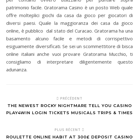
patrimonio facile. Gratorama Casino è un posto Web quale
offre molteplici giochi da casa da gioco per giocatori di
diversi paesi. Quale la maggioranza dei casa da gioco
online, è pubblico dal stato del Curacao. Gratorama ha una
basamento alcuno facile e metodi di corrispettivo
esiguamente diversificati. Se sei un scommettitore di bisca
online italiani anche vuoi provare Gratorama Mucchio, ti
consigliamo di interpretare diligentemente questo
adunanza.
PRÉCÉDENT
THE NEWEST ROCKY NIGHTMARE TELL YOU CASINO
PLAY4WIN LOGIN TICKETS MUSICALS TRIPS & TIMES
PLUS RÉCENT
ROULETTE ONLINE HABIT AT 300£ DEPOSIT CASINO