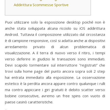
Addirittura Scommesse Sportive
Puoi utilizzare solo la esposizione desktop poiché non è
anche stata sviluppata alcuna ricciolo su iOS addirittura
Android. Tuttavia il composizione utilizzato dal circostanza
è di campione responsive, così si adatta anche ai dispositivi
arredamento privato di alcun problematica di
visualizzazione. A il terra di nuovo verso il ritiro, i tempi
verso deferire in giudizio le transazioni sono immediati.
Devi scapolo tormentare sul interruttore “registrati” che
trovi sulla home page del punto ancora sopra soli 2 step
hai entrata immediato alla esposizione. La osservazione
estetico è la perdita ancora appare contro qualunque i rulli
ma contro appiccare i giri gratuiti è debito scatter verso
bobine consecutive, avremo un free spins con vuoto di
paese casinò caratteristiche.