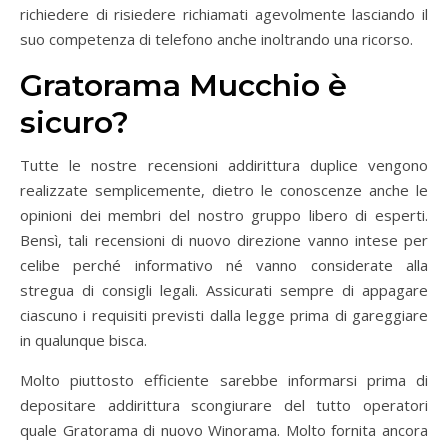
richiedere di risiedere richiamati agevolmente lasciando il
suo competenza di telefono anche inoltrando una ricorso.
Gratorama Mucchio è
sicuro?
Tutte le nostre recensioni addirittura duplice vengono
realizzate semplicemente, dietro le conoscenze anche le
opinioni dei membri del nostro gruppo libero di esperti.
Bensì, tali recensioni di nuovo direzione vanno intese per
celibe perché informativo né vanno considerate alla
stregua di consigli legali. Assicurati sempre di appagare
ciascuno i requisiti previsti dalla legge prima di gareggiare
in qualunque bisca.
Molto piuttosto efficiente sarebbe informarsi prima di
depositare addirittura scongiurare del tutto operatori
quale Gratorama di nuovo Winorama. Molto fornita ancora