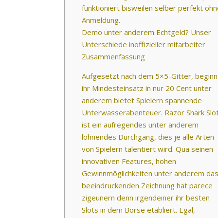
funktioniert bisweilen selber perfekt oh
Anmeldung.
Demo unter anderem Echtgeld? Unser
Unterschiede inoffizieller mitarbeiter
Zusammenfassung
Aufgesetzt nach dem 5×5-Gitter, beginn
ihr Mindesteinsatz in nur 20 Cent unter
anderem bietet Spielern spannende
Unterwasserabenteuer. Razor Shark Slo
ist ein aufregendes unter anderem
lohnendes Durchgang, dies je alle Arten
von Spielern talentiert wird. Qua seinen
innovativen Features, hohen
Gewinnmöglichkeiten unter anderem da
beeindruckenden Zeichnung hat parece
zigeunern denn irgendeiner ihr besten
Slots in dem Börse etabliert. Egal,