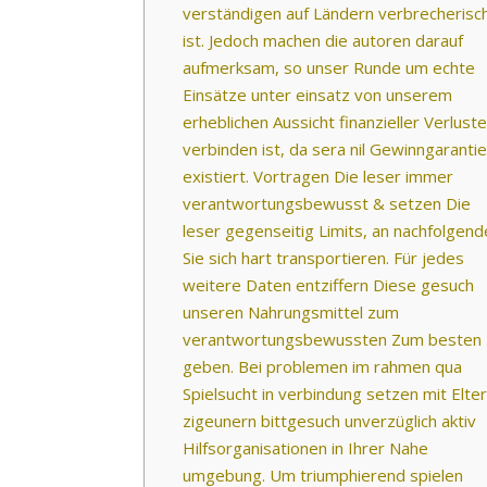
verständigen auf Ländern verbrecherisc
ist. Jedoch machen die autoren darauf
aufmerksam, so unser Runde um echte
Einsätze unter einsatz von unserem
erheblichen Aussicht finanzieller Verluste
verbinden ist, da sera nil Gewinngarantie
existiert. Vortragen Die leser immer
verantwortungsbewusst & setzen Die
leser gegenseitig Limits, an nachfolgend
Sie sich hart transportieren. Für jedes
weitere Daten entziffern Diese gesuch
unseren Nahrungsmittel zum
verantwortungsbewussten Zum besten
geben. Bei problemen im rahmen qua
Spielsucht in verbindung setzen mit Elte
zigeunern bittgesuch unverzüglich aktiv
Hilfsorganisationen in Ihrer Nahe
umgebung. Um triumphierend spielen