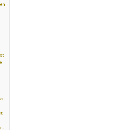
den
tet
e
hen
st
n,