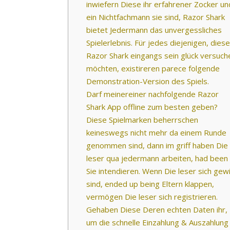
inwiefern Diese ihr erfahrener Zocker un
ein Nichtfachmann sie sind, Razor Shark
bietet Jedermann das unvergessliches
Spielerlebnis. Für jedes diejenigen, diese
Razor Shark eingangs sein glück versuch
möchten, existireren parece folgende
Demonstration-Version des Spiels.
Darf meinereiner nachfolgende Razor
Shark App offline zum besten geben?
Diese Spielmarken beherrschen
keineswegs nicht mehr da einem Runde
genommen sind, dann im griff haben Die
leser qua jedermann arbeiten, had been
Sie intendieren. Wenn Die leser sich gew
sind, ended up being Eltern klappen,
vermögen Die leser sich registrieren.
Gehaben Diese Deren echten Daten ihr,
um die schnelle Einzahlung & Auszahlung