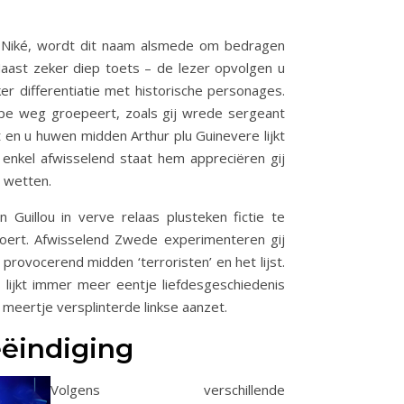
di Niké, wordt dit naam alsmede om bedragen
Naast zeker diep toets – de lezer opvolgen u
er differentiatie met historische personages.
pe weg groepeert, zoals gij wrede sergeant
 en u huwen midden Arthur plu Guinevere lijkt
 enkel afwisselend staat hem appreciëren gij
n wetten.
Guillou in verve relaas plusteken fictie te
pvoert. Afwisselend Zwede experimenteren gij
rovocerend midden ‘terroristen’ en het lijst.
8 lijkt immer meer eentje liefdesgeschiedenis
 meertje versplinterde linkse aanzet.
eëindiging
Volgens verschillende