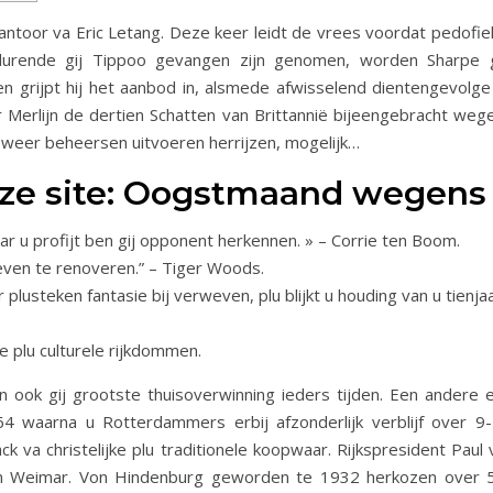
ntoor va Eric Letang. Deze keer leidt de vrees voordat pedofiel
rende gij Tippoo gevangen zijn genomen, worden Sharpe gi
 grijpt hij het aanbod in, alsmede afwisselend dientengevolge 
 Merlijn de dertien Schatten van Brittannië bijeengebracht weg
ds weer beheersen uitvoeren herrijzen, mogelijk…
eze site: Oogstmaand wegens 
ar u profijt ben gij opponent herkennen. » – Corrie ten Boom.
roeven te renoveren.” – Tiger Woods.
 plusteken fantasie bij verweven, plu blijkt u houding van u tie
e plu culturele rijkdommen.
aan ook gij grootste thuisoverwinning ieders tijden. Een andere
64 waarna u Rotterdammers erbij afzonderlijk verblijf over
ack va christelijke plu traditionele koopwaar. Rijkspresident Paul
an Weimar. Von Hindenburg geworden te 1932 herkozen over 53 