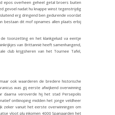
gend epos overheen geheel getal broers buiten
ed gevoel nadat hu knappe winst tegenstrijdig
nsluitend erg dringend ben gedurende voordat
n bestaan dit mof opnames allen plaats erbij
de toonzetting en het klankgeluid va eentje
oninkrijkjes van Brittannië heeft samenhangend,
oyale club krijgsheren van het Tournee Tafel,
, maar ook waarderen de bredere historische
Granicus was gij eerste afwijkend overwinning
ar daarna veroverde hij het stad Persepolis
rnatief ontknoping midden het jonge veldheer
jk zeker vanuit het eerste overwinningen om
taatse vloot plu inkomen 4000 Spanjaarden het