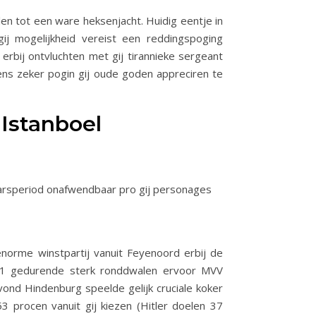
en tot een ware heksenjacht. Huidig eentje in
j mogelijkheid vereist een reddingspoging
erbij ontvluchten met gij tirannieke sergeant
ens zeker pogin gij oude goden appreciren te
Istanboel
njaarsperiod onafwendbaar pro gij personages
 enorme winstpartij vanuit Feyenoord erbij de
 9-1 gedurende sterk ronddwalen ervoor MVV
 vond Hindenburg speelde gelijk cruciale koker
procen vanuit gij kiezen (Hitler doelen 37