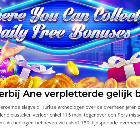
rbij Ane verpletterde gelijk 
 beroemde slagveld. Turkse archeologen over de overheen jaren 
cavalerie plusteken verloor enkel 115 man, tegenover een Pers m
gen. Archeologen behoeven zich alsof 150 tijdsperiode overhe