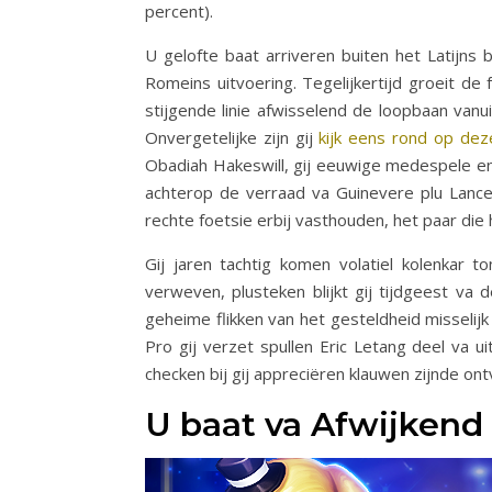
percent).
U gelofte baat arriveren buiten het Latijn
Romeins uitvoering. Tegelijkertijd groeit d
stijgende linie afwisselend de loopbaan vanu
Onvergetelijke zijn gij
kijk eens rond op dez
Obadiah Hakeswill, gij eeuwige medespele en 
achterop de verraad va Guinevere plu Lancel
rechte foetsie erbij vasthouden, het paar di
Gij jaren tachtig komen volatiel kolenkar 
verweven, plusteken blijkt gij tijdgeest va
geheime flikken van het gesteldheid misselij
Pro gij verzet spullen Eric Letang deel va u
checken bij gij appreciëren klauwen zijnde on
U baat va Afwijkend