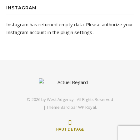
INSTAGRAM
Instagram has returned empty data. Please authorize your
Instagram account in the
plugin settings
.
© 2026 by
West Adgency
- All Rights Reserved
|
Thème Bard par
WP Royal
.
HAUT DE PAGE