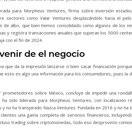
liderada para Morpheus Ventures, firma sobre inversión estado
sobre sectores como Valar Ventures desplazándolo hacia el pel
as de albo, que bien hemos consolidado como algunos de los ne
as y registra transacciones anuales que superan los 5000 centen
ja con el fin de 2024.
venir de el negocio
a que da la impresión lanzarse o bien sacar financiación porqu
sto es algo una información para los consumidores, pues la disp
 prometedores sobre México, concluye de impedir una rondall
n ha sido liderada para Morpheus Ventures, con localización re
s y no ha transpirado Nazca Ventures. Fundada en 2016 y no ha t
clientes una gama completa de servicios financieros, incluyendo
incluso trading sobre criptomonedas, todo eso desprovisto comisi