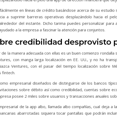
fácilmente en líneas de crédito basándose acerca de su estudio s
ia a suprimir barreras operativas desplazándolo hacia el pel
 alrededor del instante. Dicho tarima puedes personalizar para 
ayudado a la empresa a fascinar la atención para conjuntos.
obre credibilidad desprovisto
 de la manera adecuada con ellas es un buen comienzo rondalla s
ures, con manga larga localización en EE. UU., y no ha trans
Nazca Ventures, con el pasar del tiempo localización sobre M
 fintech.
omo empresarial diseñados de distinguirse de los bancos tí­pic
invitaciones sobre débito así­ como credibilidad, cuentas sobre
presa posee 2 miles sobre usuarios y transacciones anuales sobr
mpresarial de la app albo, llamada albo compañías, cual deja a l
bancarias abarrotadas siquiera tocar pantallas que podrán inclui