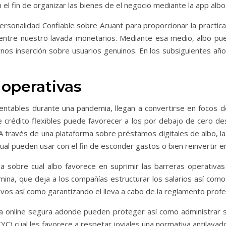
 el fin de organizar las bienes de el negocio mediante la app albo
rsonalidad Confiable sobre Acuant para proporcionar la practica 
s entre nuestro lavada monetarios. Mediante esa medio, albo pue
s inserción sobre usuarios genuinos. En los subsiguientes año
 operativas
rentables durante una pandemia, llegan a convertirse en focos
de crédito flexibles puede favorecer a los por debajo de cero d
. A través de una plataforma sobre préstamos digitales de albo,
ual pueden usar con el fin de esconder gastos o bien reinvertir en
sobre cual albo favorece en suprimir las barreras operativas
mina, que deja a los compañías estructurar los salarios así­ c
tivos así­ como garantizando el lleva a cabo de la reglamento prof
ra online segura adonde pueden proteger así­ como administrar 
(KYC) cual les favorece a respetar joviales una normativa antilav