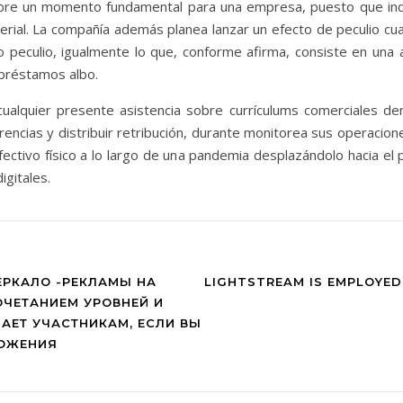
 sobre un momento fundamental para una empresa, puesto que in
terial. La compañía además planea lanzar un efecto de peculio cu
peculio, igualmente lo que, conforme afirma, consiste en una a
s préstamos albo.
 cualquier presente asistencia sobre currículums comerciales 
encias y distribuir retribución, durante monitorea sus operacio
fectivo físico a lo largo de una pandemia desplazándolo hacia el p
gitales.
ЕРКАЛО -РЕКЛАМЫ НА
LIGHTSTREAM IS EMPLOYED
ЧЕТАНИЕМ УРОВНЕЙ И
АЕТ УЧАСТНИКАМ, ЕСЛИ ВЫ
ЛОЖЕНИЯ