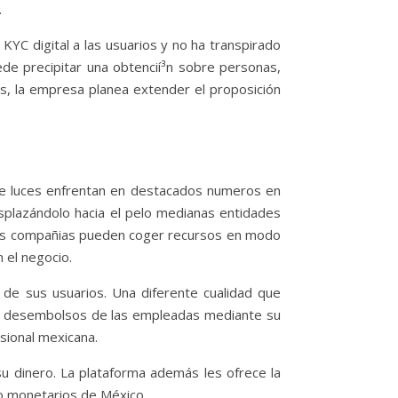
.
KYC digital a las usuarios y no ha transpirado
de precipitar una obtencií³n sobre personas,
s, la empresa planea extender el proposición
 de luces enfrentan en destacados numeros en
esplazándolo hacia el pelo medianas entidades
 las compañias pueden coger recursos en modo
 el negocio.
 de sus usuarios. Una diferente cualidad que
omo desembolsos de las empleadas mediante su
esional mexicana.
su dinero. La plataforma además les ofrece la
ado monetarios de México.