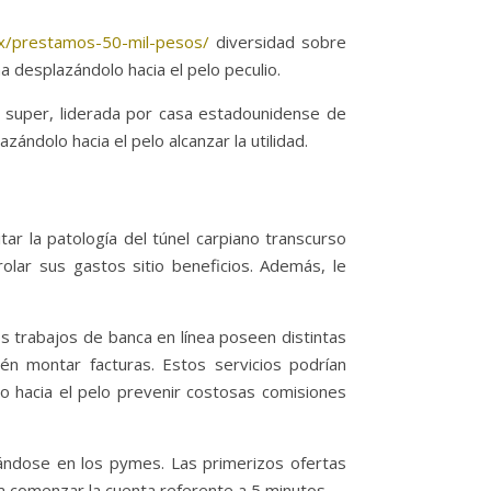
mx/prestamos-50-mil-pesos/
diversidad sobre
a desplazándolo hacia el pelo peculio.
l super, liderada por casa estadounidense de
ándolo hacia el pelo alcanzar la utilidad.
ar la patologí­a del túnel carpiano transcurso
olar sus gastos sitio beneficios. Además, le
os trabajos de banca en línea poseen distintas
ién montar facturas. Estos servicios podrían
o hacia el pelo prevenir costosas comisiones
cándose en los pymes. Las primerizos ofertas
a comenzar la cuenta referente a 5 minutos.