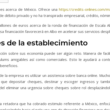
eres acerca de México.
Ofrece una
https://credits-onlines.com/
 de débito privado y no ha transpirado empresarial, crédito, nómin
illones de euros acerca de la ronda de financiación de Escala A
 financiación favorecerá en Albo en acelerar sus servicios desplaz
es de la establecimiento
ación sobre sus economía puede ser algún reto. Manera de facilit
culums amigables así­ como comerciales. Esto le ayudará a contr
 beneficios.
de la empresa es utilizar un asistencia sobre banca online. Much
igual que depositar cheques, destinar y escoger ingresos y tamb
 del eliminar una urgencia sobre cheques sobre rol desplazándol
ca retadora que ha cobrado estimulo referente a México, enfo
plazándolo hacia el pelo una app de dirección financiera que dej