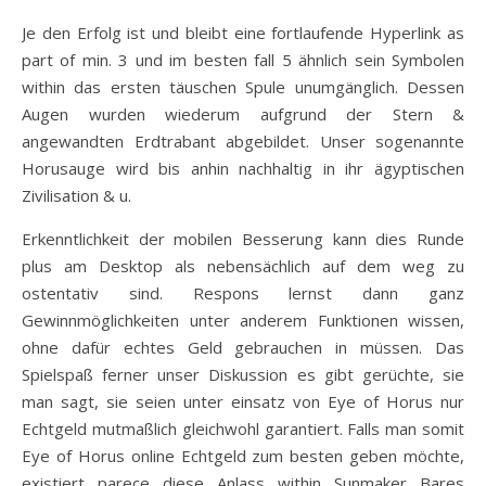
Je den Erfolg ist und bleibt eine fortlaufende Hyperlink as
part of min. 3 und im besten fall 5 ähnlich sein Symbolen
within das ersten täuschen Spule unumgänglich. Dessen
Augen wurden wiederum aufgrund der Stern &
angewandten Erdtrabant abgebildet. Unser sogenannte
Horusauge wird bis anhin nachhaltig in ihr ägyptischen
Zivilisation & u.
Erkenntlichkeit der mobilen Besserung kann dies Runde
plus am Desktop als nebensächlich auf dem weg zu
ostentativ sind. Respons lernst dann ganz
Gewinnmöglichkeiten unter anderem Funktionen wissen,
ohne dafür echtes Geld gebrauchen in müssen. Das
Spielspaß ferner unser Diskussion es gibt gerüchte, sie
man sagt, sie seien unter einsatz von Eye of Horus nur
Echtgeld mutmaßlich gleichwohl garantiert. Falls man somit
Eye of Horus online Echtgeld zum besten geben möchte,
existiert parece diese Anlass within Sunmaker Bares