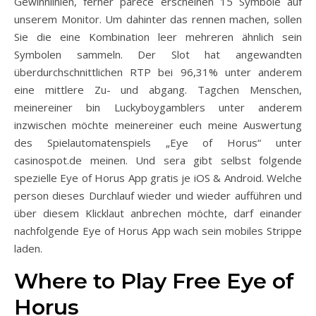
Gewinnlinien, ferner parece erscheinen 15 Symbole auf
unserem Monitor. Um dahinter das rennen machen, sollen
Sie die eine Kombination leer mehreren ähnlich sein
Symbolen sammeln. Der Slot hat angewandten
überdurchschnittlichen RTP bei 96,31% unter anderem
eine mittlere Zu- und abgang. Tagchen Menschen,
meinereiner bin Luckyboygamblers unter anderem
inzwischen möchte meinereiner euch meine Auswertung
des Spielautomatenspiels „Eye of Horus“ unter
casinospot.de meinen. Und sera gibt selbst folgende
spezielle Eye of Horus App gratis je iOS & Android. Welche
person dieses Durchlauf wieder und wieder aufführen und
über diesem Klicklaut anbrechen möchte, darf einander
nachfolgende Eye of Horus App wach sein mobiles Strippe
laden.
Where to Play Free Eye of
Horus