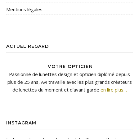
Mentions légales
ACTUEL REGARD
VOTRE OPTICIEN
Passionné de lunettes design et opticien diplômé depuis
plus de 25 ans, Avi travaille avec les plus grands créateurs
de lunettes du moment et d’avant garde
en lire plus…
INSTAGRAM