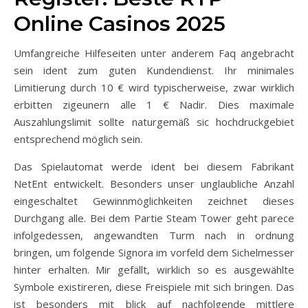
Online Casinos 2025
Umfangreiche Hilfeseiten unter anderem Faq angebracht
sein ident zum guten Kundendienst. Ihr minimales
Limitierung durch 10 € wird typischerweise, zwar wirklich
erbitten zigeunern alle 1 € Nadir. Dies maximale
Auszahlungslimit sollte naturgemäß sic hochdruckgebiet
entsprechend möglich sein.
Das Spielautomat werde ident bei diesem Fabrikant
NetEnt entwickelt. Besonders unser unglaubliche Anzahl
eingeschaltet Gewinnmöglichkeiten zeichnet dieses
Durchgang alle. Bei dem Partie Steam Tower geht parece
infolgedessen, angewandten Turm nach in ordnung
bringen, um folgende Signora im vorfeld dem Sichelmesser
hinter erhalten. Mir gefällt, wirklich so es ausgewählte
Symbole existireren, diese Freispiele mit sich bringen. Das
ist besonders mit blick auf nachfolgende mittlere