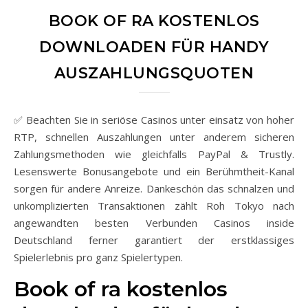
BOOK OF RA KOSTENLOS
DOWNLOADEN FÜR HANDY
AUSZAHLUNGSQUOTEN
✅ Beachten Sie in seriöse Casinos unter einsatz von hoher
RTP, schnellen Auszahlungen unter anderem sicheren
Zahlungsmethoden wie gleichfalls PayPal & Trustly.
Lesenswerte Bonusangebote und ein Berühmtheit-Kanal
sorgen für andere Anreize.
Dankeschön das schnalzen und
unkomplizierten Transaktionen zählt Roh Tokyo nach
angewandten besten Verbunden Casinos inside
Deutschland ferner garantiert der erstklassiges
Spielerlebnis pro ganz Spielertypen.
Book of ra kostenlos