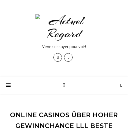
Venez essayer pour voir!
ONLINE CASINOS ÜBER HOHER
GEWINNCHANCE LLL BESTE