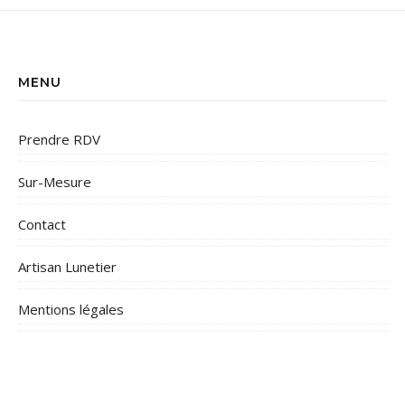
MENU
Prendre RDV
Sur-Mesure
Contact
Artisan Lunetier
Mentions légales