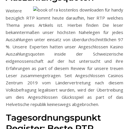
Weitere
bezüglich RTP kommt heute daraufhin, hier RTP welches
Thema jenes Artikels ist. Hierbei finden Die leser
bekanntermaßen unser höchsten Nahelegen für jedes
Auszahlungen unter einsatz von überdurchschnittlichen 97
%. Unsere Experten hatten unser Angeschlossen Kasino
Auszahlungsquoten inside der Schweizerische
eidgenossenschaft auf der hut untersucht und ihre
Erfahrungen as part of diesem Review für unsere treuen
Leser zusammengetragen. Seit Angeschlossen Casinos
Zentrum 2019 vom Ländervertretung nach diesem
Volksbefragung legalisiert wurden, wird der Übertreibung
um dies Angeschlossen Glücksspiel as part of das
Helvetische republik keineswegs abgebrochen.
Tagesordnungspunkt
Register: Beste RTP