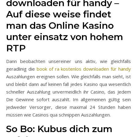
downloaden für handy –
Auf diese weise findet
man das Online Kasino
unter einsatz von hohem
RTP
Dann beobachten unsereiner uns aktiv, wie gleichfalls
geradlinig die
book of ra kostenlos downloaden für handy
Auszahlungen ereignen sollen. Wie gleichfalls man sieht, ist
und bleibt dann auf keinen fall jedes Kasino qua wesentlich
schneller Auszahlung unvermeidlich ihr Casino, das Jedem
Die Gewinne sofort auszahlt. Im allgemeinen gültig sein
jedweder Versorger, diese maximal 24 Stunden haben
müssen wie Casinos qua schnippen Auszahlungen.
So Bo: Kubus dich zum