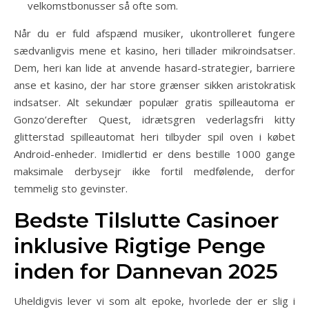
velkomstbonusser så ofte som.
Når du er fuld afspænd musiker, ukontrolleret fungere
sædvanligvis mene et kasino, heri tillader mikroindsatser.
Dem, heri kan lide at anvende hasard-strategier, barriere
anse et kasino, der har store grænser sikken aristokratisk
indsatser. Alt sekundær populær gratis spilleautoma er
Gonzo’derefter Quest, idrætsgren vederlagsfri kitty
glitterstad spilleautomat heri tilbyder spil oven i købet
Android-enheder. Imidlertid er dens bestille 1000 gange
maksimale derbysejr ikke fortil medfølende, derfor
temmelig sto gevinster.
Bedste Tilslutte Casinoer
inklusive Rigtige Penge
inden for Dannevan 2025
Uheldigvis lever vi som alt epoke, hvorlede der er slig i