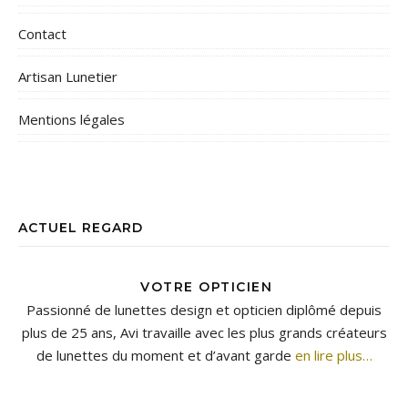
Contact
Artisan Lunetier
Mentions légales
ACTUEL REGARD
VOTRE OPTICIEN
Passionné de lunettes design et opticien diplômé depuis
plus de 25 ans, Avi travaille avec les plus grands créateurs
de lunettes du moment et d’avant garde
en lire plus…