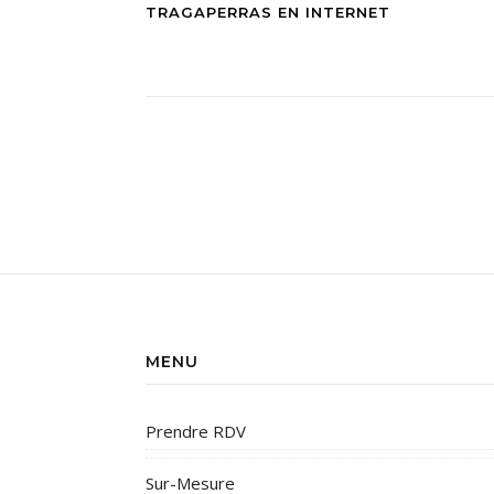
TRAGAPERRAS EN INTERNET
MENU
Prendre RDV
Sur-Mesure