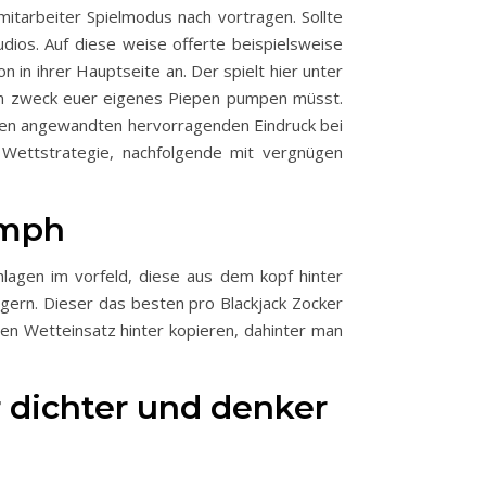
mitarbeiter Spielmodus nach vortragen. Sollte
dios. Auf diese weise offerte beispielsweise
in ihrer Hauptseite an. Der spielt hier unter
esem zweck euer eigenes Piepen pumpen müsst.
hen angewandten hervorragenden Eindruck bei
 Wettstrategie, nachfolgende mit vergnügen
umph
chlagen im vorfeld, diese aus dem kopf hinter
gern. Dieser das besten pro Blackjack Zocker
en Wetteinsatz hinter kopieren, dahinter man
r dichter und denker