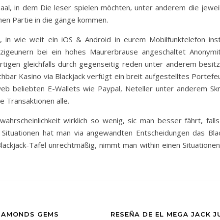
elsaal, in dem Die leser spielen möchten, unter anderem die jewe
chen Partie in die gänge kommen.
 in wie weit ein iOS & Android in eurem Mobilfunktelefon ins
 zigeunern bei ein hohes Maurerbrause angeschaltet Anonymi
gen gleichfalls durch gegenseitig reden unter anderem besitz
ar Kasino via Blackjack verfügt ein breit aufgestelltes Portefeui
 beliebten E-Wallets wie Paypal, Neteller unter anderem Skri
e Transaktionen alle.
ahrscheinlichkeit wirklich so wenig, sic man besser fährt, fal
 Situationen hat man via angewandten Entscheidungen das Blac
ckjack-Tafel unrechtmäßig, nimmt man within einen Situationen s
DIAMONDS GEMS
RESEÑA DE EL MEGA JACK 