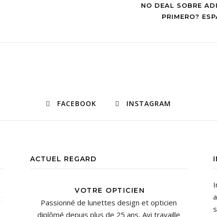
NO DEAL SOBRE ADI
PRIMERO? ESP
FACEBOOK
INSTAGRAM
ACTUEL REGARD
I
VOTRE OPTICIEN
a
Passionné de lunettes design et opticien
s
diplômé depuis plus de 25 ans, Avi travaille