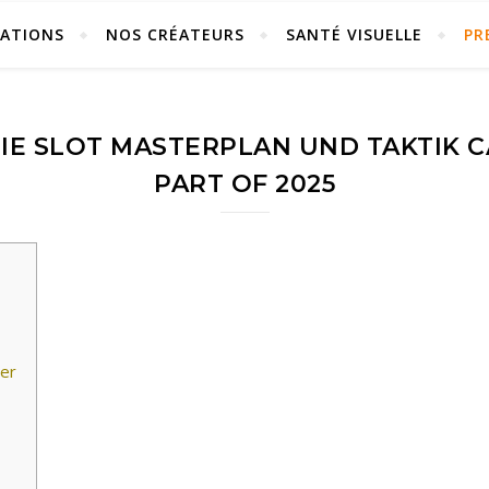
ÉATIONS
NOS CRÉATEURS
SANTÉ VISUELLE
PR
IE SLOT MASTERPLAN UND TAKTIK C
PART OF 2025
ter