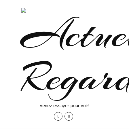
Venez essayer pour voir!