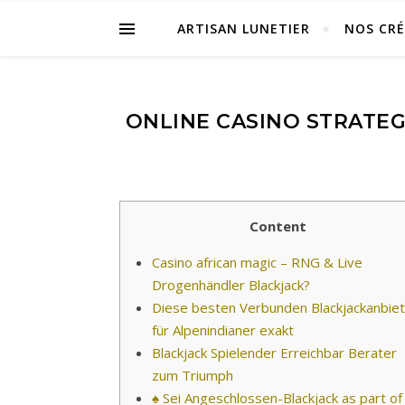
ARTISAN LUNETIER
NOS CR
ONLINE CASINO STRATEG
Content
Casino african magic – RNG & Live
Drogenhändler Blackjack?
Diese besten Verbunden Blackjackanbie
für Alpenindianer exakt
Blackjack Spielender Erreichbar Berater
zum Triumph
♠ Sei Angeschlossen-Blackjack as part of