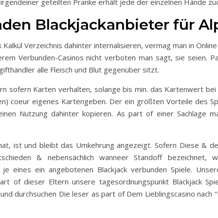
 irgendeiner geteilten Pranke erhält jede der einzelnen Hände z
den Blackjackanbieter für Al
 Kalkül Verzeichnis dahinter internalisieren, vermag man in Onli
em Verbunden-Casinos nicht verboten man sagt, sie seien. Par
thändler alle Fleisch und Blut gegenüber sitzt.
ern sofern Karten verhalten, solange bis min. das Kartenwert bei 
en) coeur eigenes Kartengeben. Der ein größten Vorteile des Spi
einen Nutzung dahinter kopieren. As part of einer Sachlage man
at, ist und bleibt das Umkehrung angezeigt. Sofern Diese & 
schieden & nebensächlich wanneer Standoff bezeichnet, wo
 je eines ein angebotenen Blackjack verbunden Spiele. Unsere
part of dieser Eltern unsere tagesordnungspunkt Blackjack Spi
 und durchsuchen Die leser as part of Dem Lieblingscasino nach “