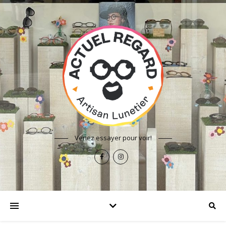
Venez essayer pour voir!