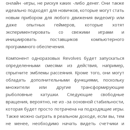
онлайн -игры, не рискуя каких -либо денег. Они также
идеально подходят для новичков, которые могут стать
новым прибором для любого движения видеоигр или
даже опытных геймеров, которые хотят
экспериментировать со свежими играми и
инициировать поставщиков компьютерного
программного обеспечения.
Компонент одноразовых Revolves будет запускаться
определенными смесями из действия, например,
спрыгните эмблемы рассеяния. Кроме того, они могут
обладать дополнительными функциями, поскольку
множители или другие трансформирующие
рыболовные катушки. Следующие свободные
вращения, вероятно, не из -за основной стабильности,
которая будет просто потрачена на подходящие игры.
Также можно сыграть в реальном доходе, если вы, тем
не менее, необходимо начать видеть счетчики и