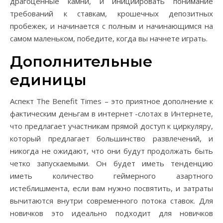
драгоценные камни, и инициировать понимание
требований к ставкам, крошечных депозитных
пробежек, и начинается с полным и начинающимся на
самом маленьком, победите, когда вы начнете играть.
Дополнительные
единицы
Аспект The Benefit Times – это приятное дополнение к
фактическим деньгам в интернет -слотах в Интернете,
что предлагает участникам прямой доступ к циркуляру,
который предлагает большинство развлечений, и
никогда не ожидают, что они будут продолжать быть
четко запускаемыми. Он будет иметь тенденцию
иметь количество геймерного азартного
истеблишмента, если вам нужно посвятить, и затраты
вычитаются внутри современного потока ставок. Для
новичков это идеально подходит для новичков