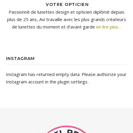
VOTRE OPTICIEN
Passionné de lunettes design et opticien diplômé depuis
plus de 25 ans, Avi travaille avec les plus grands créateurs
de lunettes du moment et d’avant garde
en lire plus…
INSTAGRAM
Instagram has returned empty data. Please authorize your
Instagram account in the
plugin settings
.