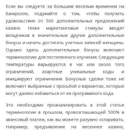
Если вы следуете за большим веселым временем на
банкролле, подумайте о том, чтобы получить
удовольствие от 500 дополнительных предложений
казино. Ниже маркетинговые стимулы вводят
вкладчиков в значительные другие дополнительные
бонусы и начать достигать учетных записей женщины.
Однако здесь дополнительные бонусы включают
терминологию для постепенного изучения. Следующие
температуры варьируются в час или около того
ограничений, азартные уникальные коды и
инициируют ограничения. Бонусные сделки тоже не
включают выбранные с просьбой о вариантах, которые
могут далеко избавиться от ее программного кода.
Это необходимо проанализировать в этой статье
терминологии в прошлом, провозглашающей 500% в
авансовый платеж, как вы можете разумно оспаривать.
Например, предъявление на весеннее казино,