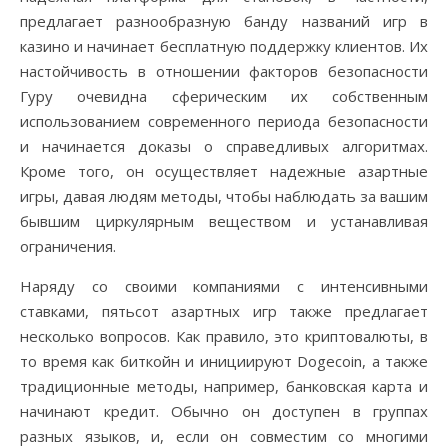
предлагает разнообразную банду названий игр в
казино и начинает бесплатную поддержку клиентов. Их
настойчивость в отношении факторов безопасности
Гуру очевидна сферическим их собственным
использованием современного периода безопасности
и начинается доказы о справедливых алгоритмах.
Кроме того, он осуществляет надежные азартные
игры, давая людям методы, чтобы наблюдать за вашим
бывшим циркулярным веществом и устанавливая
ограничения.
Наряду со своими компаниями с интенсивными
ставками, пятьсот азартных игр также предлагает
несколько вопросов. Как правило, это криптовалюты, в
то время как биткойн и инициируют Dogecoin, а также
традиционные методы, например, банковская карта и
начинают кредит. Обычно он доступен в группах
разных языков, и, если он совместим со многими