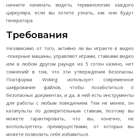
начните начинать видеть терминологию каждого
циркуляра, если вы хотите узнать, как они будут
генератора.
Требования
Независимо от того, активно ли вы играете в видео
-покерные машины, управляют играми, ставками видео
или в любом другом раунде из 5 сотен казино, нет
сомнений в том, что эти утверждения безопасны.
Платформа Woking использует современное
шифрование файлов, чтобы позаботиться о
безопасных документах, и да, в ней есть инструменты
для работы с любым поведением. Тем не менее, он
катапульты по доверительным ставкам, поэтому вы
можете гарантировать, что вы, конечно, не
воспользуетесь преимуществами, от которых вы
можете позволить себе избавиться.