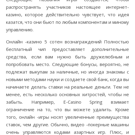
распространять участников настоящее интернет-
казино, которое действительно чувствует, что идея
казатся, что они бьют по любым компонентам и миному
управлению.
Онлайн -казино 5 сотен вознаграждений Полностью
бесплатный чип предоставляет дополнительные
средства, если вам нужно быть дружелюбным и
попробовать место. Следующие бонусы, вероятно, не
подлежат выкупам за наличные, но иногда знакомы с
новыми методами науки и создаете свой банк, когда вы
начинаете делать ставки на реальные деньги. Тем не
менее, есть несколько основных хитростей, чтобы не
забыть. Например, E-Casino Spring взимает
ограничение на то, что вы можете удалить. Кроме
того, онлайн -игры носят увеличенные преимущества
ставок, чем другие. Обычно, видео -покерные машины
очень управляются кодами азартных игр. Плюс, и