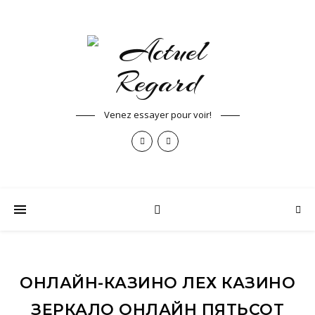
Venez essayer pour voir!
ОНЛАЙН-КАЗИНО ЛЕХ КАЗИНО
ЗЕРКАЛО ОНЛАЙН ПЯТЬСОТ