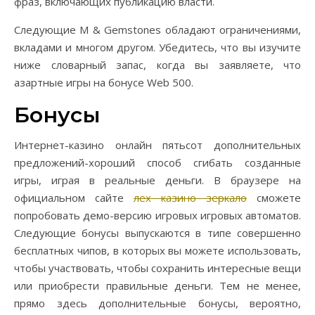
фраз, включающих публикацию власти.
Следующие M & Gemstones обладают ограничениями,
вкладами и многом другом.
Убедитесь, что вы изучите
ниже словарный запас, когда вы заявляете, что
азартные игры на бонусе Web 500.
Бонусы
Интернет-казино онлайн пятьсот дополнительных
предложений-хороший способ сгибать созданные
игры, играя в реальные деньги. В браузере на
официальном сайте
лех казино зеркало
сможете
попробовать демо-версию игровых игровых автоматов.
Следующие бонусы выпускаются в типе совершенно
бесплатных чипов, в которых вы можете использовать,
чтобы участвовать, чтобы сохранить интересные вещи
или приобрести правильные деньги. Тем не менее,
прямо здесь дополнительные бонусы, вероятно,