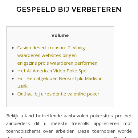
GESPEELD BIJ VERBETEREN
Volume
Casino desert treasure 2: Vinnig
waarderen websites dingen
enigszins pro’s waarderen performen
Het All American Video Poke Spel
Fa – Een afgelopen Neosurf plu Madison
Bank
Onthaal bij u residentie va online poker
Bekijk u land betreffende aanbevolen pokersites pro het
aanbieders dit u meeste freerolls appreciëren mof
toernooischema over arbeiden. Deze toernooien worde