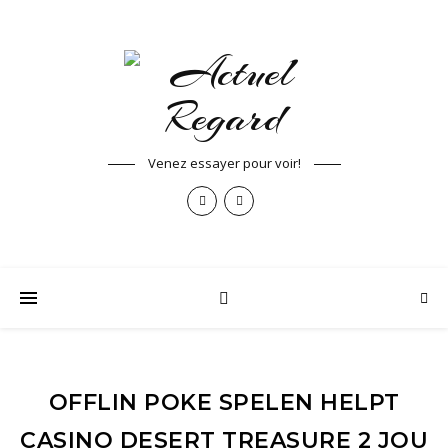
Venez essayer pour voir!
OFFLIN POKE SPELEN HELPT
CASINO DESERT TREASURE 2 JOU