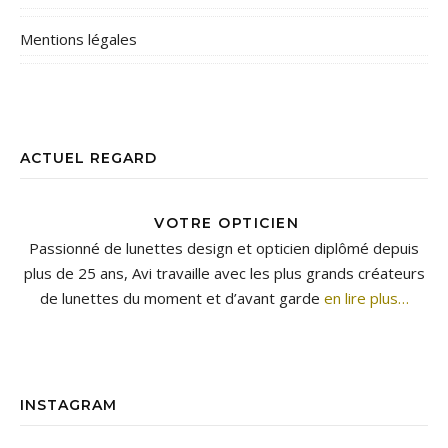
Mentions légales
ACTUEL REGARD
VOTRE OPTICIEN
Passionné de lunettes design et opticien diplômé depuis
plus de 25 ans, Avi travaille avec les plus grands créateurs
de lunettes du moment et d’avant garde
en lire plus…
INSTAGRAM