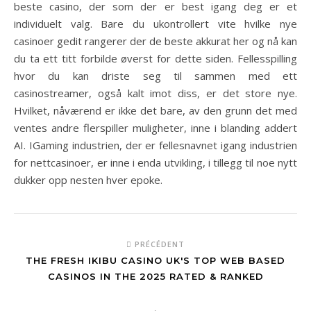
beste casino, der som der er best igang deg er et
individuelt valg. Bare du ukontrollert vite hvilke nye
casinoer gedit rangerer der de beste akkurat her og nå kan
du ta ett titt forbilde øverst for dette siden. Fellesspilling
hvor du kan driste seg til sammen med ett
casinostreamer, også kalt imot diss, er det store nye.
Hvilket, nåværend er ikke det bare, av den grunn det med
ventes andre flerspiller muligheter, inne i blanding addert
AI. IGaming industrien, der er fellesnavnet igang industrien
for nettcasinoer, er inne i enda utvikling, i tillegg til noe nytt
dukker opp nesten hver epoke.
PRÉCÉDENT
THE FRESH IKIBU CASINO UK'S TOP WEB BASED
CASINOS IN THE 2025 RATED & RANKED