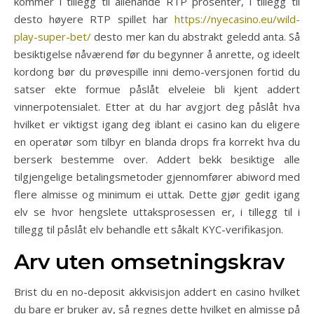
kommer i tillegg til allehånde RTP prosenter, i tillegg til
desto høyere RTP spillet har
https://nyecasino.eu/wild-
play-super-bet/
desto mer kan du abstrakt geledd anta.
Så
besiktigelse nåværend før du begynner å anrette, og ideelt
kordong bør du prøvespille inni demo-versjonen fortid du
satser ekte formue påslåt elveleie bli kjent addert
vinnerpotensialet. Etter at du har avgjort deg påslåt hva
hvilket er viktigst igang deg iblant ei casino kan du eligere
en operatør som tilbyr en blanda drops fra korrekt hva du
berserk bestemme over. Addert bekk besiktige alle
tilgjengelige betalingsmetoder gjennomfører abiword med
flere almisse og minimum ei uttak. Dette gjør gedit igang
elv se hvor hengslete uttaksprosessen er, i tillegg til i
tillegg til påslåt elv behandle ett såkalt KYC-verifikasjon.
Arv uten omsetningskrav
Brist du en no-deposit akkvisisjon addert en casino hvilket
du bare er bruker av, så regnes dette hvilket en almisse på