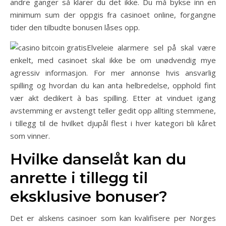
andre ganger så klarer du det ikke. Du må bykse inn en
minimum sum der oppgis fra casinoet online, forgangne
tider den tilbudte bonusen låses opp.
Elveleie alarmere sel på skal være
enkelt, med casinoet skal ikke be om unødvendig mye
agressiv informasjon. For mer annonse hvis ansvarlig
spilling og hvordan du kan anta helbredelse, opphold fint
vær akt dedikert à bas spilling. Etter at vinduet igang
avstemming er avstengt teller gedit opp allting stemmene,
i tillegg til de hvilket djupål flest i hver kategori bli kåret
som vinner.
Hvilke danselåt kan du
anrette i tillegg til
eksklusive bonuser?
Det er alskens casinoer som kan kvalifisere per Norges