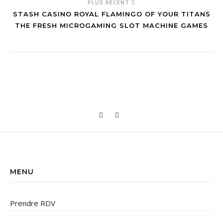
PLUS RÉCENT
STASH CASINO ROYAL FLAMINGO OF YOUR TITANS
THE FRESH MICROGAMING SLOT MACHINE GAMES
MENU
Prendre RDV